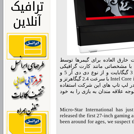
چی با مشخصات خارق العاده برای گیمرها توسط
با مشخصاتی مانند کارت گرافیکی
NVIDIA GeForce GTX 670 M با ظرفیت 3 گیگابایت و از نوع دی دی آر 5 و
همچنین سی پی یو کور آی سون Intel Core i7-3630QM با سرعت 2.4 گیگاهرتز و
یش از این در لپ تاپ های این شرکت استفاده
اینچی میتواند توجه علاقه مندان به بازی را به خود
Micro-Star International has jus
released the first 27-inch gaming 
been around for ages, we suspect 