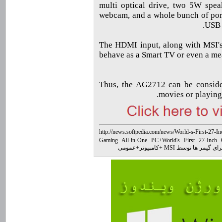
multi optical drive, two 5W spea
webcam, and a whole bunch of por
USB 
The HDMI input, along with MSI's 
behave as a Smart TV or even a mea
Thus, the AG2712 can be conside
movies or playing 
http://news.softpedia.com/news/World-s-First-27
Gaming All-in-One PC
+
World's First 27-Inc
+
کامپیوتر
+
عمومی