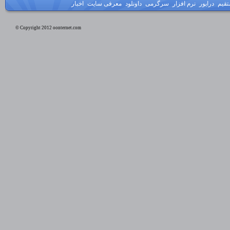
تقیم
درایور
نرم افزار
سرگرمی
داونلود
معرفی سایت
اخبار
© Copyright 2012 oonternet.com