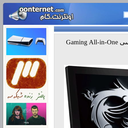
عرضه اولین آل این وان پی سی Gaming All-in-One