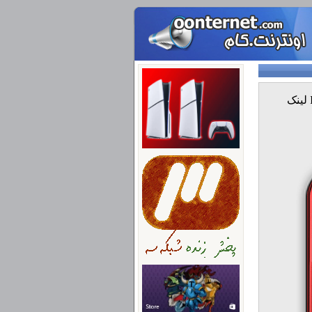
داونلود آخرین ورژن فلش پلیر برای اینترنت اکسپلورر Internet Explorer لینک