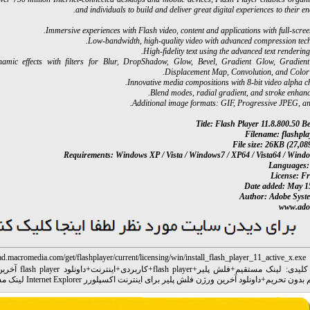
and individuals to build and deliver great digital experiences to their en
Immersive experiences with Flash video, content and applications with full-scre
Low-bandwidth, high-quality video with advanced compression tech
High-fidelity text using the advanced text rendering
namic effects with filters for Blur, DropShadow, Glow, Bevel, Gradient Glow, Gradient
Displacement Map, Convolution, and Color 
Innovative media compositions with 8-bit video alpha c
Blend modes, radial gradient, and stroke enhanc
Additional image formats: GIF, Progressive JPEG, a
Title: Flash Player 11.8.800.50 B
Filename: flashpla
File size: 26KB (27,089
Requirements: Windows XP / Vista / Windows7 / XP64 / Vista64 / Wind
Languages:
License: F
Date added: May 1
Author: Adobe Syst
www.ado
ad.macromedia.com/get/flashplayer/current/licensing/win/install_flash_player_11_active_x.exe
کلیدی:
لینک مستقیم
+
فلش پلیر
+
flash player
+
کاربردی
+
اینترنت
+
داونلود yer
 بدون تحریم
+
داونلود آخرین ورژن فلش پلیر برای اینترنت اکسپلورر Internet Explorer لینک مستقیم