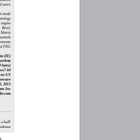
d users.
en mode.
nology.
 engine.
 Bevel,
Matrix.
hannels.
ements.
nd PNG.
eta (IE)
yerbeta
 bytes)
ows7 64
 en-US
reeware
5, 2013
ems Inc
be.com
کلمات 
مستقیم