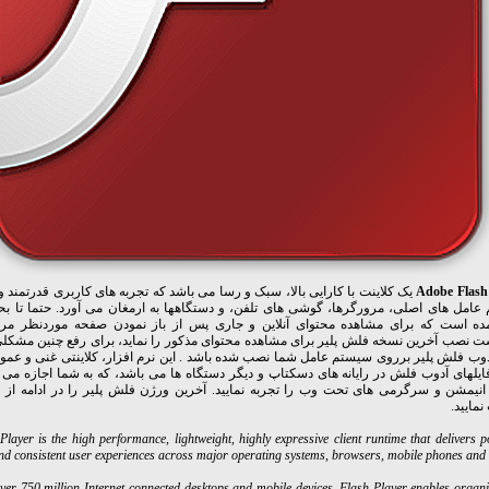
Adobe Flash
یک کلاینت با کارایی بالا، سبک و رسا می باشد که تجربه های کاربری قدرتمند و پ
امل های اصلی، مرورگرها، گوشی های تلفن، و دستگاهها به ارمغان می آورد. حتما تا بح
ده است که برای مشاهده محتوای آنلاین و جاری پس از باز نمودن صفحه موردنظر مرو
 نصب آخرین نسخه فلش پلیر برای مشاهده محتوای مذکور را نماید، برای رفع چنین مشکلی
دوب فلش پلیر برروی سیستم عامل شما نصب شده باشد . این نرم افزار، کلاینتی غنی و عموم
ایلهای آدوب فلش در رایانه های دسکتاپ و دیگر دستگاه ها می باشد، که به شما اجازه می د
انیمشن و سرگرمی های تحت وب را تجربه نمایید. آخرین ورژن فلش پلیر را در ادامه از 
نمایید.
layer is the high performance, lightweight, highly expressive client runtime that delivers p
nd consistent user experiences across major operating systems, browsers, mobile phones and d
over 750 million Internet-connected desktops and mobile devices, Flash Player enables organi