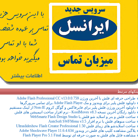
ینکهای مرتبط
طراحی حرفه ای فلش با آخرین ورژن Adobe Flash Professional CC v13.0.0.759
داونلود فلش پلیر برای ویندوز و مک Adobe Flash Player برای تمامی مرورگرها
داونلود آخرین ورژن فلش پلیر برای فایرفاکس و گوگل کروم Non-IE از لینک مستقیم
دانلود رایگان آخرین نسخه KoolMoves v8.3 - نرم افزار ساخت انیمیشن های فلش
ساخت فلش و بنر و اسلاید شو فلش با WebSmartz Flash Design Studio
ساخت منوهای فلش با نرم افزار AntsSoft SWFMenu v3.5
ساخت اسلایدشو های زیبای فلش Ultraslideshow Flash Creator Professional 1.50
پلاگین مشاهده کلیپ های فلش در ویندوز Adobe Shockwave Player 11.6.4.634
مشاهده فایل های فلش به صورت حرفه ای توسط Flash Player Pro 5.1 Final