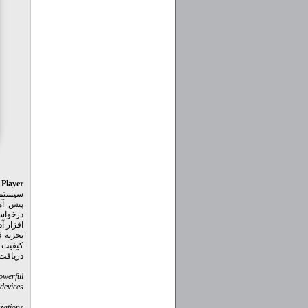
 Player
سیستم ع
پیش آم
درخواست
افزار آ
تجربه ف
کیفیت 
دریافت 
owerful
evices.
zations