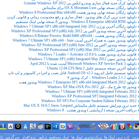
داونلود کرک جدید فعال سازی ویندزو ایکس پی Genuine Windows XP 2012
داونلود رایگان نسخه نهایی OS X Mountain Lion برای مکینتاش
داونلود رایگان نسخه نهایی ویندوز هشت Windows 8 Professional Rtm x64/x86
داونلود جدید ترین کرک های ویندوز - فعال سازی و رفع محدودیت زمانی و قانونی کردن
داونلود Windows 8 Enterprise x86/x64 RTM - ویندوز 8 نسخه نهایی لینک مستقیم
داونلود رایگان آخرین ورژن Windows 7 Ultimate SP1 x86-x64 Integrated July 2012
داونلود آخرین نسخه ویندوز اکس پی Windows XP Professional SP3 (x86) July 2012
داونلود رایگان ويندوز هشت - Windows 8 Release Preview Build 8400 x86/x64
داونلود ویندوز سون به همراه آخرین آپدیت Windows 7 Ultimate SP1 x86-x64 - June
آخرین نسخه ویندوز اکس پی Windows XP Professional SP3 (x86) June 2012
داونلود ویندوز ایکس پی Windows XP Professional SP3 (x86) May 2012
قانونی سازی ویندوز هفت با Windows 7 Loader + Activator v2.0.6
داونلود ویندوز سون Windows 7 Ultimate SP1 (x86) Integrated May 2012
داونلود Microsoft Windows XP Service Pack 3 آپدیت شده تا April 2012
داونلود آخرین نسخه سیستم عامل Ubuntu 12.04 LTS Beta 2
داونلود سیستم عامل اندروید Android OS v2.2 قابل نصب و اجرا در کامپیوتر و لپ تاپ
داونلود Windows Loader 2.1.2 – کرک ویندوز ۷
داونلود Windows 7 Enterprise SP1 x86-x64 Integrated March 2012 ویندوز هفت
ویندوز xp طرح مک ، اپل Windows XP Mac-OSX Pro 2012
Windows 7 Ultimate SP1 (x86/x64) Integrated February 2012
Windows XP Professional SP3 Integrated February 2012
Windows XP SP3 Pro Corporate Student Edition February 2012
جدید ترین ویرایش سیستم عامل مکینتاش Mac OS X 10.6.5 Snow Leopard
دریافت آخرین نسخه ( آزمایشی ) ویندوز هشت : Windows 8
ترنت
تازه ترین لینک ها
پربازدیدترین لینک ها
لینک مستقیم
درایور
نرم افزار
سرگرمی
دا