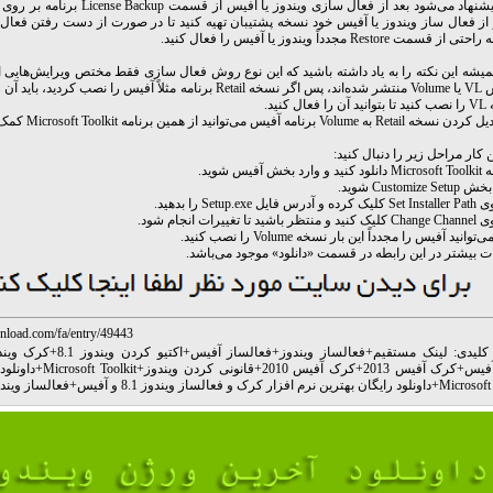
از فعال ساز ویندوز یا آفیس خود نسخه پشتیبان تهیه کنید تا در صورت از دست رفتن فعال
 قسمت Restore مجدداً ویندوز یا آفیس را فعال کنید.
میشه این نکته را به یاد داشته باشید که این نوع روش فعال سازی فقط مختص ویرایش‌هایی
لیسانس VL یا Volume منتشر شده‌اند، پس اگر نسخه Retail برنامه مثلاً آفیس را نصب ک
ل کنید.
Volum برنامه آفیس می‌توانید از همین برنامه Microsoft Toolkit کمک بگیرید.
 کار مراحل زیر را دنبال کنید:
 بیشتر در این رابطه در قسمت «دانلود» موجود می‌باشد.
nload.com/fa/entry/49443
کلیدی:
لینک مستقیم
+
فعالساز ویندوز
+
فعالساز آفیس
+
اکتیو کردن ویندوز 8.1
+
کرک ویندوز
فیس
+
کرک آفیس 2013
+
کرک آفیس 2010
+
قانونی کردن ویندوز
+
Microsoft Toolkit
+
داونلو
Microsoft 
+
داونلود رایگان بهترین نرم افزار کرک و فعالساز ویندوز 8.1 و آفیس
+
فعالساز ویندوز 