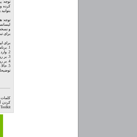
کرده و 
بتوانید به راحتی از
توجه: ه
و نسخه VL را نصب کنید تا بتوانید آن را فعا
برای تبدیل کردن نسخه Retail به e
برای این
1. برنامه Microsoft Toolkit دانلود کنید و وارد بخش آفیس شوید.
2. وارد بخش Customize Setup شوید.
3. بر روی Set Installer Path کلیک کرده و آدرس فایل Setup.exe را بدهید.
4. بر روی Change Channel کلیک کنید و منتظر باشید تا تغییرات انجام شود.
5. حالا می‌توانید آفیس را مجدداً این بار نسخه Volume را نصب کنید.
توضیحات
کلمات 
کردن آ
Toolkit