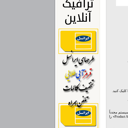
Restar کنید و بعد از این که سیستم مجدداً
بالا آمد، وارد یکی از برنامه‌های آفیس شوید (مثلاً Word) وارد گزینه Help شوید، باید عبارت «Product Activated» را