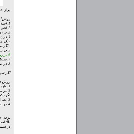
برای فع
روش اول
1. ابتدا برنامه را دانلود و سپس از حالت فشرده خارج نمایید.
2. آنتی ویروس خود را موقتاً غیر فعال کنید.
3. بر روی فایل اصلی برنامه کلیک راست نموده و بر روی Run as Administrator کلیک نمایید.
4. در پنجره باز شده دو گزینه وجود دارد:
- اگر م
- اگر م
5. در پنجره باز شده وارد زبانه Activation شوید.
6. بر روی دکمه سبز رنگ EZ-Activator کلیک کنید.
7. منتظر شوید برنامه عملیات خود را انجام دهد، این مرحله ممکن است کمی طول بکشد.
8. در صورت مشاهده پیغام زیر، ویندوز یا آفیس فعال شده است و حالا می‌توانید از برنامه خارج شوید.
اگر شیو
روش دو
1. وارد زبانه Activation شوید.
2. در سمت چپ AutoKMS را انتخاب کرده و بر روی Install کلیک کنید.
اگر دکمه Install خاموش بود، بر روی دکمه کناری آن به نام Uninstall کلیک کنید و سپ
3. بعد از انجام عملیات از سمت راست بر روی Activate کلیک کنید.
4. در صورت مشاهده پیغام زیر، ویندوز یا آفیس فعال شده است و حالا می‌توانید از برنامه خارج شوید.
در سمت