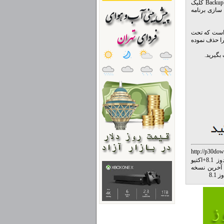
توجه: پیشنهاد می‌شود بعد از فعال سازی ویندوز یا آفیس از قسمت License Backup برنامه بر روی Backup کلیک
 سازی برنامه
 است که تحت
ردید، باید آن را حذف نموده
http://p30dow
 8.1
+
اکتیو
د آخرین نسخه
8.1