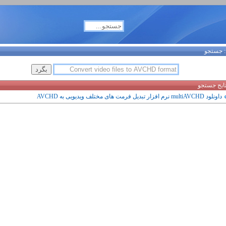
جستجو
تایج جستجو
داونلود multiAVCHD نرم افزار تبدیل فرمت های مختلف ویدیویی به AVCHD