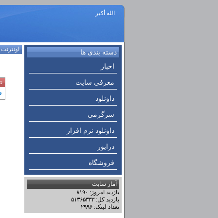
الله أكبر
اونترنت
:
دسته بندی ها
اخبار
معرفی سایت
ن
داونلود
سرگرمی
داونلود نرم افزار
درایور
فروشگاه
آمار سایت
بازدید امروز: ۸۱۹۰
بازدید کل: ۵۱۳۶۵۳۳۳
تعداد لینک: ۲۹۹۶