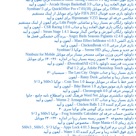
بازی فوق العاده زیبا و جذاب Arcade Hoops Basketball 3.9 – آیفون و آیپد
نرم افزار Office برای موبایل (QuickOffice Pro v7.01(18 برای Symbian^3
داونلود بازی جدید فوتبال FIFA 2013 جاوا برای موبایل از لینک مستقیم
عکاسی حرفه ای توسط Hipstamatic V255 برای آیفون و آیپد
داونلود رایگان تم بسیار زیبا و تماشایی Litht Purple برای آیفون از لینک مستقیم
داونلود رایگان بازی فوق العاده زیبا و جذاب CSR Racing 1.0.6 – آیفون و آیپد
داونلود رایگان آموزش و نواختن گیتار توسط Strum Stage 1.4.1 – آیفون و آیپد
داونلود Angry Birds Seasons Piglantis v2.4.0 - پرندگان خشمگین فصل ها
بازی اکشن Mass Effect Infiltrator v1.0.3 – آیفون و آیپد
بازی فرار مرغی ChickenBreak v1.0 – آیفون و آیپد
تم جدید و بسیار زیبای Serene HD – نوکیا Symbian^3
داونلود آخرین ورژن مولتی مسنجر نیمباز برای موبایل Nimbuzz for Mobile
داونلود مجموعه ۴۰ تصویر زمینه بسیار زیبا در اندازه ۳۶۰×۶۴۰ برای موبایل
مدیریت قدرتمند داونلود با iDownloadAll v2.6 – آیفون و آیپد
داونلود Adobe Photoshop Touch برای iPad 1.2
بازی بسیار زیبا و جذاب The Last City: Origin – سیمبیان ^۳
تم بسیار زیبا و تماشایی Rainy Dusk – آیفون
شیر خط با سکه در موبایل توسط Coin Toss 1.0 – نوکیا S60v5 و S^3
داونلود بازی موتورسواری Bike Baron 1.8 – آیفون و‌ آیپد
کرنومتر حرفه ای Chronograph 4.0 – آیفون و آیپد
داونلود دیکشنری موبایل Word Net فرهنگ لغت و اصطلاح نامه جامع - جاوا
بازی بسیار زیبا و جذاب Worms 2: Armageddon v1.07 – آیفون و آیپد
بازی سرگرم کننده Chicken Balls 1.2.0 – آیفون و آیپد
مجموعه ۲۰ تم جدید برای گوشی های نوکیا سری ۴۰
ماشین حساب حرفه ای Frog Scientific Calculator – نوکیا S60v5 و S^3
داونلود مجموعه ۳۰ تصویر زمینه بسیار زیبا در اندازه ۳۲۰×۲۴۰ موبایل
بازی زیبای Rope Mania v1.0 – مخصوص آیفون و آیپد
قفل کردن نرم افزارها توسط Apps Lock 4.01.5 – نوکیا S60v3 , S60v5 , S^3
بازی فوق العاده زیبا و سرگرم کننده Watee 1.43 – آیفون و آیپد