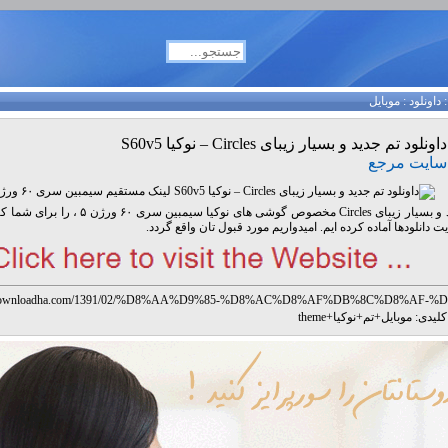
داونلود
:
موبایل
داونلود تم جدید و بسیار زیبای Circles – نوکیا S60v5
سایت مرجع
تم جدید و بسیار زیبای Circles مخصوص گوشی های نوکیا سیمب
 دانلودها آماده کرده ایم. امیدواریم مورد قبول تان واقع گردد.
w.downloadha.com/1391/02/%D8%AA%D9%85-%D8%AC%D8%AF%DB%8C%D8%AF-%D
8%B3%DB%8C%D8%A7%D8%B1-%D8%B2%DB%8C%D8%A8%D8%A7%DB%8C-circ
لیدی:
موبایل
+
تم
+
نوکیا
+
theme
9%88%DA%A9%DB%8C%D8%A7-s60v5/