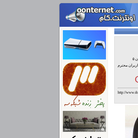
ین سری ۶٠ ورژن ۵ ، را برای شما کاربران محترم
http://ww
%D8%A8%D
%D9%86%D