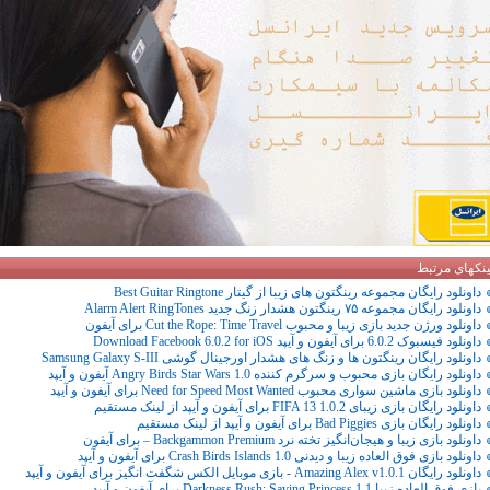
ینکهای مرتبط
داونلود رایگان مجموعه رینگتون های زیبا از گیتار Best Guitar Ringtone
داونلود رایگان مجموعه ۷۵ رینگتون هشدار زنگ جدید Alarm Alert RingTones
داونلود ورژن جدید بازی زیبا و محبوب Cut the Rope: Time Travel برای آیفون
داونلود فیسبوک 6.0.2 برای آیفون و آیپد Download Facebook 6.0.2 for iOS
داونلود رایگان رینگتون ها و زنگ های هشدار اورجینال گوشی Samsung Galaxy S-III
داونلود رایگان بازی محبوب و سرگرم کننده Angry Birds Star Wars 1.0 آیفون و آیپد
داونلود بازی ماشین سواری محبوب Need for Speed Most Wanted برای آیفون و آیپد
داونلود رایگان بازی زیبای FIFA 13 1.0.2 برای آیفون و آیپد از لینک مستقیم
داونلود رایگان بازی Bad Piggies برای آیفون و آیپد از لینک مستقیم
داونلود بازی زیبا و هیجان‌انگیز تخته نرد Backgammon Premium – برای آیفون
داونلود بازی فوق العاده زیبا و دیدنی Crash Birds Islands 1.0 برای آیفون و آیپد
داونلود رایگان Amazing Alex v1.0.1 - بازی موبایل الکس شگفت انگیز برای آیفون و آیپد
بازی فوق العاده زیبا Darkness Rush: Saving Princess 1.1 برای آیفون و آیپد