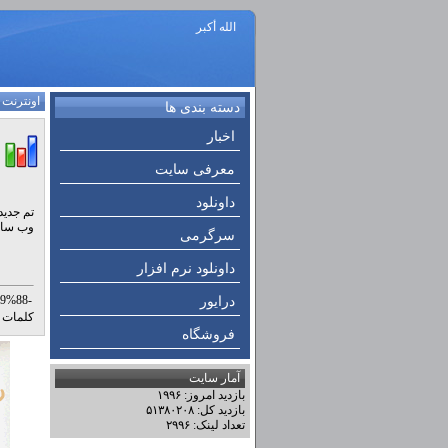
الله أكبر
اونترنت
:
دسته بندی ها
اخبار
معرفی سایت
داونلود
وب سایت
سرگرمی
داونلود نرم افزار
9%88-
درایور
les-
کلمات ک
فروشگاه
آمار سایت
بازدید امروز: ۱۹۹۶
بازدید کل: ۵۱۳۸۰۲۰۸
تعداد لینک: ۲۹۹۶