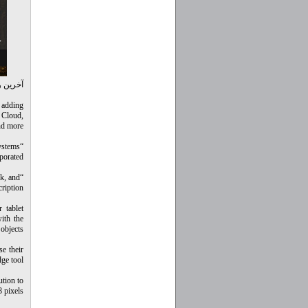
آخرین و
, adding
e Cloud,
d more.
ystems
porated.
ok, and
ription.
 tablet
with the
objects.
se their
ge tool.
ution to
 pixels.