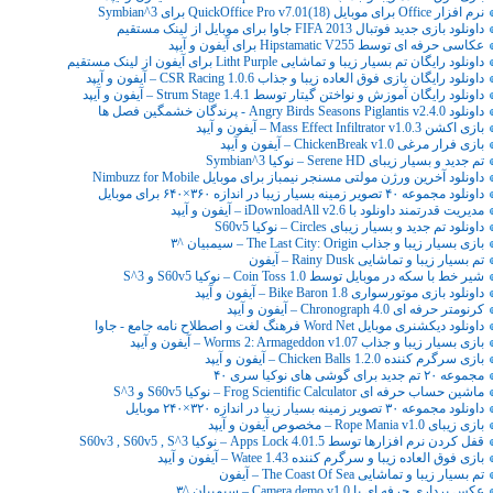
نرم افزار Office برای موبایل (QuickOffice Pro v7.01(18 برای Symbian^3
داونلود بازی جدید فوتبال FIFA 2013 جاوا برای موبایل از لینک مستقیم
عکاسی حرفه ای توسط Hipstamatic V255 برای آیفون و آیپد
داونلود رایگان تم بسیار زیبا و تماشایی Litht Purple برای آیفون از لینک مستقیم
داونلود رایگان بازی فوق العاده زیبا و جذاب CSR Racing 1.0.6 – آیفون و آیپد
داونلود رایگان آموزش و نواختن گیتار توسط Strum Stage 1.4.1 – آیفون و آیپد
داونلود Angry Birds Seasons Piglantis v2.4.0 - پرندگان خشمگین فصل ها
بازی اکشن Mass Effect Infiltrator v1.0.3 – آیفون و آیپد
بازی فرار مرغی ChickenBreak v1.0 – آیفون و آیپد
تم جدید و بسیار زیبای Serene HD – نوکیا Symbian^3
داونلود آخرین ورژن مولتی مسنجر نیمباز برای موبایل Nimbuzz for Mobile
داونلود مجموعه ۴۰ تصویر زمینه بسیار زیبا در اندازه ۳۶۰×۶۴۰ برای موبایل
مدیریت قدرتمند داونلود با iDownloadAll v2.6 – آیفون و آیپد
داونلود تم جدید و بسیار زیبای Circles – نوکیا S60v5
بازی بسیار زیبا و جذاب The Last City: Origin – سیمبیان ^۳
تم بسیار زیبا و تماشایی Rainy Dusk – آیفون
شیر خط با سکه در موبایل توسط Coin Toss 1.0 – نوکیا S60v5 و S^3
داونلود بازی موتورسواری Bike Baron 1.8 – آیفون و‌ آیپد
کرنومتر حرفه ای Chronograph 4.0 – آیفون و آیپد
داونلود دیکشنری موبایل Word Net فرهنگ لغت و اصطلاح نامه جامع - جاوا
بازی بسیار زیبا و جذاب Worms 2: Armageddon v1.07 – آیفون و آیپد
بازی سرگرم کننده Chicken Balls 1.2.0 – آیفون و آیپد
مجموعه ۲۰ تم جدید برای گوشی های نوکیا سری ۴۰
ماشین حساب حرفه ای Frog Scientific Calculator – نوکیا S60v5 و S^3
داونلود مجموعه ۳۰ تصویر زمینه بسیار زیبا در اندازه ۳۲۰×۲۴۰ موبایل
بازی زیبای Rope Mania v1.0 – مخصوص آیفون و آیپد
قفل کردن نرم افزارها توسط Apps Lock 4.01.5 – نوکیا S60v3 , S60v5 , S^3
بازی فوق العاده زیبا و سرگرم کننده Watee 1.43 – آیفون و آیپد
تم بسیار زیبا و تماشایی The Coast Of Sea – آیفون
عکس برداری حرفه ای با Camera demo v1.0 – سیمبیان ^۳