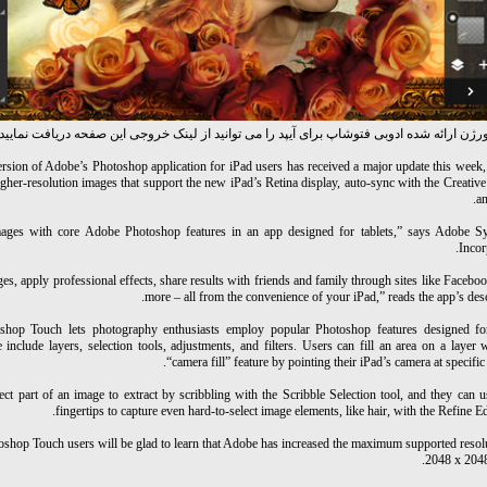
رژن ارائه شده ادوبی فتوشاپ برای آیپد را می توانید از لینک خروجی این صفحه دریافت نمایید 
ersion of Adobe’s Photoshop application for iPad users has received a major update this week
igher-resolution images that support the new iPad’s Retina display, auto-sync with the Creativ
an
mages with core Adobe Photoshop features in an app designed for tablets,” says Adobe S
Incor
es, apply professional effects, share results with friends and family through sites like Facebo
more – all from the convenience of your iPad,” reads the app’s desc
hop Touch lets photography enthusiasts employ popular Photoshop features designed for
e include layers, selection tools, adjustments, and filters. Users can fill an area on a layer 
“camera fill” feature by pointing their iPad’s camera at specific 
ect part of an image to extract by scribbling with the Scribble Selection tool, and they can u
fingertips to capture even hard-to-select image elements, like hair, with the Refine Ed
oshop Touch users will be glad to learn that Adobe has increased the maximum supported resol
2048 x 2048