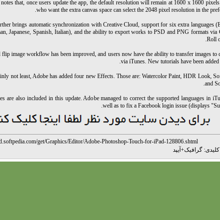
otes that, once users update the app, the default resolution will remain at 1600 x 1600 pixel
who want the extra canvas space can select the 2048 pixel resolution in the pref
rther brings automatic synchronization with Creative Cloud, support for six extra languages (
n, Japanese, Spanish, Italian), and the ability to export works to PSD and PNG formats via
Roll o
d flip image workflow has been improved, and users now have the ability to transfer images to
via iTunes. New tutorials have been added 
tainly not least, Adobe has added four new Effects. Those are: Watercolor Paint, HDR Look, So
and So
s are also included in this update. Adobe managed to correct the supported languages in iTu
well as to fix a Facebook login issue (displays "Su
ld.softpedia.com/get/Graphics/Editor/Adobe-Photoshop-Touch-for-iPad-128806.shtml
لیدی:
گرافیک
+
آیپد