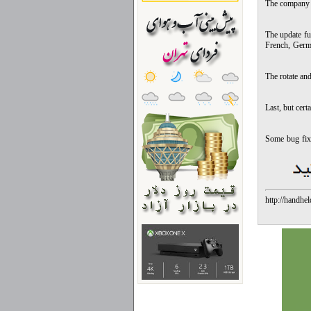
The company n
The update fu
French, Germa
The rotate an
Last, but cer
Some bug fixe
http://handhe