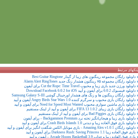
ینکهای مرتبط
داونلود رایگان مجموعه رینگتون های زیبا از گیتار Best Guitar Ringtone
داونلود رایگان مجموعه ۷۵ رینگتون هشدار زنگ جدید Alarm Alert RingTones
داونلود ورژن جدید بازی زیبا و محبوب Cut the Rope: Time Travel برای آیفون
داونلود فیسبوک 6.0.2 برای آیفون و آیپد Download Facebook 6.0.2 for iOS
داونلود رایگان رینگتون ها و زنگ های هشدار اورجینال گوشی Samsung Galaxy S-III
داونلود رایگان بازی محبوب و سرگرم کننده Angry Birds Star Wars 1.0 آیفون و آیپد
داونلود بازی ماشین سواری محبوب Need for Speed Most Wanted برای آیفون و آیپد
داونلود رایگان بازی زیبای FIFA 13 1.0.2 برای آیفون و آیپد از لینک مستقیم
داونلود رایگان بازی Bad Piggies برای آیفون و آیپد از لینک مستقیم
داونلود بازی زیبا و هیجان‌انگیز تخته نرد Backgammon Premium – برای آیفون
داونلود بازی فوق العاده زیبا و دیدنی Crash Birds Islands 1.0 برای آیفون و آیپد
داونلود رایگان Amazing Alex v1.0.1 - بازی موبایل الکس شگفت انگیز برای آیفون و آیپد
بازی فوق العاده زیبا Darkness Rush: Saving Princess 1.1 برای آیفون و آیپد
بازی فوق العاده زیبا و جذاب Arcade Hoops Basketball 3.9 – آیفون و آیپد