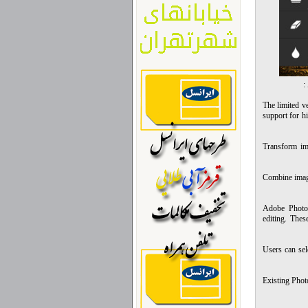
:
The limited v
support for h
“Transform i
“Combine imag
Adobe Photos
editing. Thes
Users can sel
Existing Phot