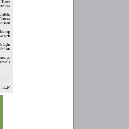
s. Those
erences.
English,
 Camera
r email.
 desktop
as well.
ft Light
ft Skin.
nes, as
ccess").
کلمات ک