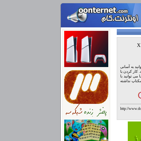
 توانید به آسانی
 کار کردن با
ی توانید با
سکتاپ نداشته
http://www
%D8%A8%D
%D9%87%D
%D8%AA%D9%