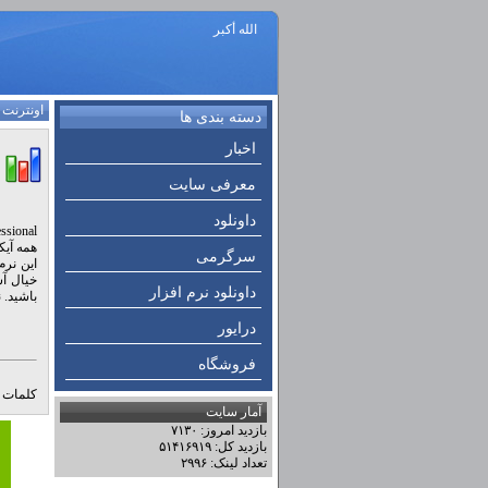
الله أكبر
اونترنت
:
دسته بندی ها
اخبار
معرفی سایت
داونلود
همه آیک
سرگرمی
این نرم
خیال آس
داونلود نرم افزار
باشید. نرم افزار Desktop Professional
درایور
فروشگاه
کلمات ک
آمار سایت
بازدید امروز: ۷۱۳۰
بازدید کل: ۵۱۴۱۶۹۱۹
تعداد لینک: ۲۹۹۶