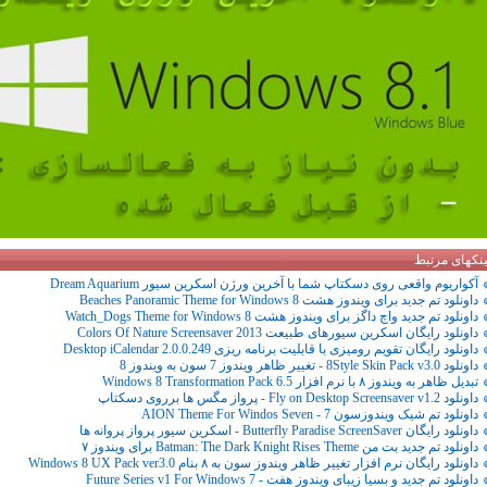
ینکهای مرتبط
آکواریوم واقعی روی دسکتاپ شما با آخرین ورژن اسکرین سیور Dream Aquarium
داونلود تم جدید برای ویندوز هشت Beaches Panoramic Theme for Windows 8
داونلود تم جدید واچ داگز برای ویندوز هشت Watch_Dogs Theme for Windows 8
داونلود رایگان اسکرین سیورهای طبیعت Colors Of Nature Screensaver 2013
داونلود رایگان تقویم رومیزی با قابلیت برنامه ریزی Desktop iCalendar 2.0.0.249
داونلود 8Style Skin Pack v3.0 - تغییر ظاهر ویندوز 7 سون به ویندوز 8
تبدیل ظاهر به ویندوز ۸ با نرم افزار Windows 8 Transformation Pack 6.5
داونلود Fly on Desktop Screensaver v1.2 - پرواز مگس ها برروی دسکتاپ
داونلود تم شیک ویندوزسون 7 - AION Theme For Windos Seven
داونلود رایگان Butterfly Paradise ScreenSaver - اسکرین سیور پرواز پروانه ها
داونلود تم جدید بت من Batman: The Dark Knight Rises Theme برای ویندوز ۷
داونلود رایگان نرم افزار تغییر ظاهر ویندوز سون به ۸ بنام Windows 8 UX Pack ver3.0
داونلود تم جدید و بسیا زیبای ویندوز هفت - Future Series v1 For Windows 7