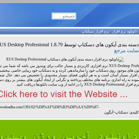
داونلود نرم افزار
:
نرم افزار دسکتاپ
دسته بندی آیکون های دسکتاپ توسط XUS Desktop Professional 1.8.79
سایت مرجع
XUS Desktop Professional نرم افزاری کاربردی و بسیار جالب برای ویندوز می باشد که شما می
ون های موجود روی دسکتاپ خود را سازماندهی کرده و به دسکتاپ خود زیبایی خاصی ببخشید.
 افزار بسیار آسان است و به هر آیکون فضای بسیار محدودی را تخصیص می دهد. حال شما م
وده به راه اندازی برنامه های مختلف پرداخته و نگرانی از ایجاد آیکون های بیشتر بر روی د
XUS  را در ادامه از وب سایت دانلودها دریافت کنید.
.downloadha.com/1391/02/%D8%AF%D8%B3%D8%AA%D9%87-
9%86%D8%AF%DB%8C-%D8%A2%DB%8C%DA%A9%D9%88%D9%86-
لیدی:
دسکتاپ
+
آیگون
8%A7%DB%8C-%D8%AF%D8%B3%DA%A9%D8%AA%D8%A7%D9%BE-
88%D8%B3%D8%B7-xus-desktop-professional-1-8-79/