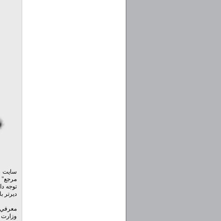
مرجع" د
توجه دا
دیرتر ب
معرفي 