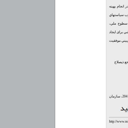
 انجام بهينه
چوب سياستهاي
 سطوح ملي،
ي براى ايجاد
‌بيني موفقيت
ع ذيصلاح
آدرس : تهران ، ابتدای پل کریمخان زند، بین خیابان های استاد نجات الهی (ویلا) و سپهبد قرنی، پلاک 204، سازمان
http://www.no