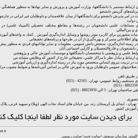
 ارتباط مستمر با دانشگاهها، وزارت آموزش و پرورش و ساير نهادها به منظور هماهنگي در
برنامه‌هاي گزينش دانشجو
در امر پذيرش دانشجو براى دانشگاهها از ميان علاقه‌مندان و داوطلبان غير ايراني در چار
 دولت
ي مسابقات علمي دانشجويان در رشته‌ها و مقاطع مختلف تحصيلي (المپياد علمي) در
ي و بين‌المللي
دمات مشورتي براي كاربرد موثر روشها و وسايل اندازه‌گيري آموزش _ كمك به واحدهاي آموزش
ي اطلاعاتي متمركز و بهره‌گيري از آن در طرحها و برنامه‌هاي تحقيقاتي
ر زمينه اندازه‌گيري، سنجش دانش عمومي، معلومات و ساير توانائيهاي فردي به منظور پيش
دانشجويان و فارغ‌التحصيلان و كارآيي اجتماعي آنان
روابط علمي و پژوهشي با متخصصان دانشگاهها و موسسات آموزش عالي و پژوهشي
 ارتباط و تبادل نظر با مراكز علمي، تحقيقاتي خارج از كشور كه وظايفي مشابه س
در تربيت نيروي انساني متخصص مورد نياز در زمينه اندازه‌گيري و ارزيابي آموزشي
لاحيتهاي عمومي داوطلبان ورود به آموزش عالي بر اساس آئين‌نامه‌ها و ضوابط مصوب مراج
ز طريق تلفن
مستقيم روابط عمومي- تهران : 42163 - (021)
ختمان تهران : 3 الي 88923950 - (021)
حضوری
آموزش کشور
et.ir
لیدی:
سازمان سنجش
+
سایت جدید
+
سایت رسمی