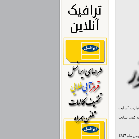
، روی عبارت "سایت
کنه کمی سایت
وزارت علوم و آموزش عالى وقت به منظور حل مساله گزينش دانشجو، مركز آزمون شناسي را در بهمن ماه 1347