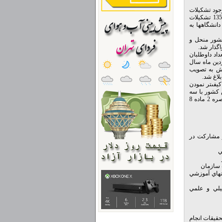
جود تشكيلات
وسيعتري با شرح وظايف مشخص براى گزينش دانشجو ضرورى مىنمود، لذا در بهمن ماه سال 1354 تشكيلات
نشگاهها به
 كشور منحل و
گذار شد.
داد داوطلبان
دين ماه سال
ش به تصويب
يفىتر نمودن
كشور با سه
معاونت اجرايي، معاونت فنى و آماري و معاونت تحقيقات آزمون و ارزيابي آموزشي، به موجب تبصره 2 ماده 8
و مشاركت در
ي
 سازمان
تهاي آموزشي
يلي و علمي
حقيقات انجام