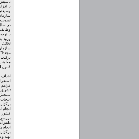
تاسيس ن
با افز
سازمان
تصويب رسيد 
وظايف آ
با توجه
ورود ب
68
سازمان امور اد
مجددا" 
تركيب 
قانون استخدام كشو
اهداف 
استقرا
فراهم 
تشويق و
سنجش و
انتخاب 
برگزاري
انجام ا
كشور
بررسي 
دانش‌آم
انجام 
برگزاري
تهيه و 