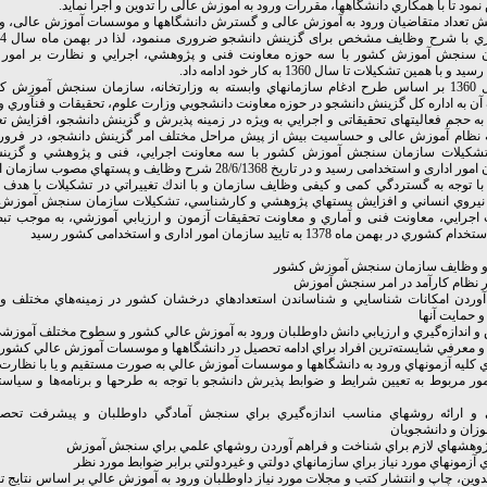
مود تا با همكاري دانشگاهها، مقررات ورود به آموزش عالى را تدوين و اجرا نمايد.
ايش تعداد متقاضيان ورود به آموزش عالى و گسترش دانشگاهها و موسسات آموزش عالى، و
 سنجش آموزش كشور با سه حوزه معاونت فنى و پژوهشي، اجرايي و نظارت بر امور دا
و با همين تشكيلات تا سال 1360 به كار خود ادامه داد.
در سال 1360 بر اساس طرح ادغام سازمانهاي وابسته به وزارتخانه، سازمان سنجش آموزش
ن به اداره كل گزينش دانشجو در حوزه معاونت دانشجويي وزارت علوم، تحقيقات و فنآوري وا
 به حجم فعاليتهاى تحقيقاتى و اجرايي به ويژه در زمينه پذيرش و گزينش دانشجو، افزايش تع
ه نظام آموزش عالى و حساسيت بيش از پيش مراحل مختلف امر گزينش دانشجو، در فرور
13، تشكيلات سازمان سنجش آموزش كشور با سه معاونت اجرايي، فنى و پژوهشي و گزين
ارى و استخدامى رسيد و در تاريخ 28/6/1368 شرح وظايف و پستهاي مصوب سازمان ابلاغ شد.
با توجه به گستردگي كمى و كيفى وظايف سازمان و با اندك تغييراتي در تشكيلات با هدف ك
نيروي انساني و افزايش پستهاي پژوهشي و كارشناسي، تشكيلات سازمان سنجش آموزش 
ري در بهمن ماه 1378 به تاييد سازمان امور ادارى و استخدامى كشور رسيد
و وظايف سازمان سنجش آموزش کشور
ر نظام كارآمد در امر سنجش آموزش
آوردن امكانات شناسايي و شناساندن استعدادهاي درخشان كشور در زمينه‌هاي مختلف 
 حمايت آنها
 اندازه‌گيري و ارزيابي دانش داوطلبان ورود به آموزش عالي كشور و سطوح مختلف آموزش
و معرفي شايسته‌ترين افراد براي ادامه تحصيل در دانشگاهها و موسسات آموزش عالي كشور
 كليه آزمونهاي ورود به دانشگاهها و موسسات آموزش عالي به صورت مستقيم و يا با نظارت
مور مربوط به تعيين شرايط و ضوابط پذيرش دانشجو با توجه به طرحها و برنامه‌ها و سياس
و ارائه روشهاي مناسب اندازه‌گيري براي سنجش آمادگي داوطلبان و پيشرفت تحص
وزان و دانشجويان
پژوهشهاي لازم براي شناخت و فراهم آوردن روشهاي علمي براي سنجش آموزش
 آزمونهاي مورد نياز براي سازمانهاي دولتي و غيردولتي برابر ضوابط مورد نظر
تدوين، چاپ و انتشار كتب و مجلات مورد نياز داوطلبان ورود به آموزش عالي بر اساس نتايج ت