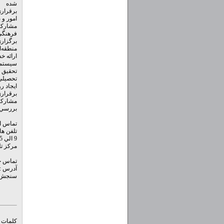
شده
برقراري
امور و 
مشاركت 
فرهنگي
برگزار
منطقه‌ا
ارائه خ
سيستمها
تحقيق د
تحصيلي 
ايجاد 
برقراري
مشاركت 
بررسي ص
تماس ا
تلفن هاي 
9 الي 88923595 - (021)
مرکز تلفن سا
تماس 
سنجش 
کلمات ک