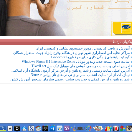
ینکهای مرتبط
آموزش دریافت کد پستی : موتور جستجوی نشانی و کدپستی ایران
مراکز تخلیه امن اضطراری شهر تهران در هنگام وقوع زلزله جهت استقرار همگان
گودکو : راهنمای زندگی کاری برای حرفه‌ای‌ها Goodco.ir
سایت دموی نسخه جدید ویندوز موبایل Windows Phone 8.1 Interactive Demo
آدرس اصلی وب سایت رسمی گوشی های موبایل تیک سل Tikcell.net
آدرس اصلی سایت رسمی و شماره تلفن و آدرس مرکز آزمون دانشگاه آزاد اسلامی
نیناز دات آی آر : سایت انتخاب اسم برای نی نی های ناز ایرانی Ninaz.ir
شماره تلفن و آدرس کمکی و جدید وب سایت رسمی سازمان سنجش آموزش کشور