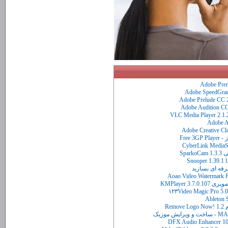
Sp
S
KMPlayer
Re