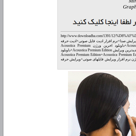
http://www.downloadha.com/1391/12/%D
%D9%86%D8%B1%D9%85-%D8%A7%D9%81%D8%B
یرایش صدا
+
نرم افزار ادیت فایل صوتی
+
ادیت حرفه
0-build-63/
+
داونلود اخرین ورژن Acoustica Premium
ترین ویرایش Acoustica Premium Edition
+
داونلود
+
Acoustica Premium Ed
ن نرم افزار ویرایش فایلهای صوتی
+
ویرایش حرفه