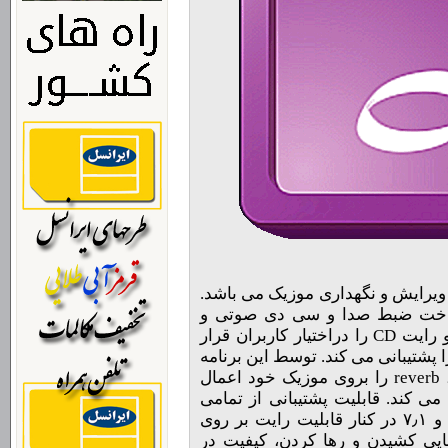
ویرایش و نگهداری موزیک می باشد.
 ساخت ضبط صدا و سی دی صوتی و
ابزارهای حرفه ای ضبط و آنالیز ، ویرایش و رایت CD را دراختیار کاربران قرار
 نرم افزار کیفیت بالای ۳۲ بیت را پشتیبانی می کند. توسط این برنامه
افکت های بسیاری مانند reverb ، chorus ، flanger را بروی موزیک خود اعمال
ز DirectX و VST پشتیبانی می کند. قابلیت پشتیبانی از تمامی
فورمت های رایج، پشتیبانی از صداهای ۵٫۱ و ۷٫۱ در کنار قابلیت رایت بر روی
یی کشیدن و رها کردن، کیفیت در