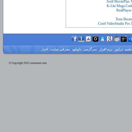
تقیم
درایور
نرم افزار
سرگرمی
داونلود
معرفی سایت
اخبار
© Copyright 2012 oonternet.com