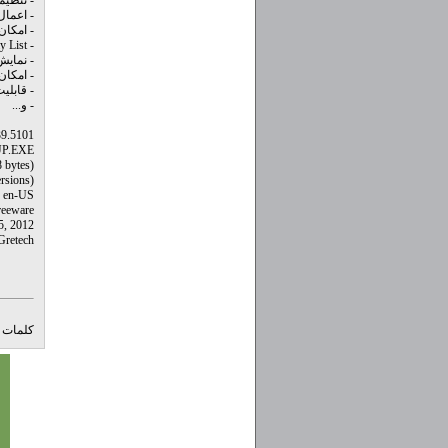
- تنظی
- اعمال فیلتر
- امکان Capture کردن، گرفتن تصوی از ویدئو در ح
- Play List قدرتمند و قابل انعطاف
- نمایش
- امکان Zoom و n
- قابلی
- و...
39.5101
UP.EXE
 bytes)
rsions)
: en-US
reeware
5, 2012
Gretech
کلمات ک