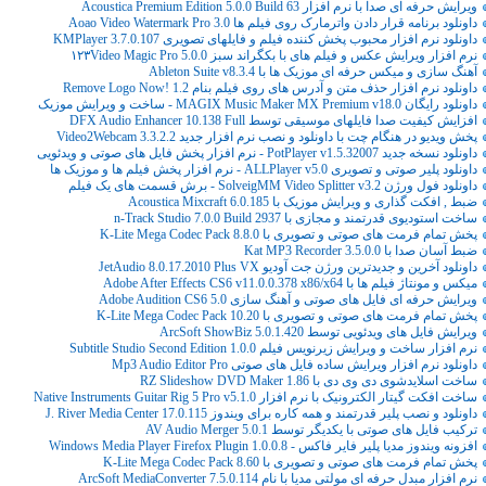
ویرایش حرفه ای صدا با نرم افزار Acoustica Premium Edition 5.0.0 Build 63
داونلود برنامه قرار دادن واترمارک روی فیلم ها Aoao Video Watermark Pro 3.0
داونلود نرم افزار محبوب پخش کننده فیلم و فایلهای تصویری KMPlayer 3.7.0.107
نرم افزار ویرایش عکس و فیلم های با بکگراند سبز ۱۲۳Video Magic Pro 5.0.0
آهنگ سازی و میکس حرفه ای موزیک ها با Ableton Suite v8.3.4
داونلود نرم افزار حذف متن و آدرس های روی فیلم بنام Remove Logo Now! 1.2
داونلود رایگان MAGIX Music Maker MX Premium v18.0 - ساخت و ویرایش موزیک
افزایش کیفیت صدا فایلهای موسیقی توسط DFX Audio Enhancer 10.138 Full
پخش ویدیو در هنگام چت با داونلود و نصب نرم افزار جدید Video2Webcam 3.3.2.2
داونلود نسخه جدید PotPlayer v1.5.32007 - نرم افزار پخش فایل های صوتی و ویدئویی
داونلود پلیر صوتی و تصویری ALLPlayer v5.0 - نرم افزار پخش فیلم ها و موزیک ها
داونلود فول ورژن SolveigMM Video Splitter v3.2 - برش قسمت های یک فیلم
ضبط , افکت گذاری و ویرایش موزیک با Acoustica Mixcraft 6.0.185
ساخت استودیوی قدرتمند و مجازی با n-Track Studio 7.0.0 Build 2937
پخش تمام فرمت های صوتی و تصویری با K-Lite Mega Codec Pack 8.8.0
ضبط آسان صدا با Kat MP3 Recorder 3.5.0.0
داونلود آخرین و جدیدترین ورژن جت آودیو JetAudio 8.0.17.2010 Plus VX
میکس و مونتاژ فیلم ها با Adobe After Effects CS6 v11.0.0.378 x86/x64
ویرایش حرفه ای فایل های صوتی و آهنگ سازی Adobe Audition CS6 5.0
پخش تمام فرمت های صوتی و تصویری با K-Lite Mega Codec Pack 10.20
ویرایش فایل های ویدئویی توسط ArcSoft ShowBiz 5.0.1.420
نرم افزار ساخت و ویرایش زیرنویس فیلم Subtitle Studio Second Edition 1.0.0
داونلود نرم افزار ویرایش ساده فایل های صوتی Mp3 Audio Editor Pro
ساخت اسلایدشوی دی وی دی با RZ Slideshow DVD Maker 1.86
ساخت افکت گیتار الکترونیک با نرم افزار Native Instruments Guitar Rig 5 Pro v5.1.0
داونلود و نصب پلیر قدرتمند و همه کاره برای ویندوز J. River Media Center 17.0.115
ترکیب فایل های صوتی با یکدیگر توسط AV Audio Merger 5.0.1
افزونه ویندوز مدیا پلیر فایر فاکس - Windows Media Player Firefox Plugin 1.0.0.8
پخش تمام فرمت های صوتی و تصویری با K-Lite Mega Codec Pack 8.60
نرم افزار مبدل حرفه ای مولتی مدیا با نام ArcSoft MediaConverter 7.5.0.114