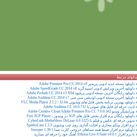
ینکهای مرتبط
داونلود نسخه جدید ادوبی پریمیر Adobe Premiere Pro CC 2014 v8
داونلود آخرین ویرایش ادوبی اسپیدگرید Adobe SpeedGrade CC 2014 v8
داونلود رایگان آخرین نسخه ادوبی پریلیود Adobe Prelude CC 2014 v3 X64
داونلود آخرین نسخه ادوبی اودیشن سی سی Adobe Audition CC 2014 v7
داونلود بهترین برنامه پخش فایل های ویدیویی VLC Media Player 2.1.2 / 32-bit
ادیت حرفه ای فایل های صوتی با Adobe Audition CC v6.0.732
ویرایشگر ویدیو Adobe Creative Cloud Adobe Premiere Pro CC 7.0.0.342
داونلود رایگان نرم افزار پخش فایل های 3GP در ویندوز - Free 3GP Player
تدوین حرفه ای عکس و فیلم با CyberLink MediaShow DeLuxe 6.0.5225
نرم افزار وبکم مجازی و افکت گذاری روی چت ویدیویی SparkoCam 1.3.3
داونلود نرم افزار ضبط همه صداهای خروجی کارت صدا Snooper 1.39.1
با نرم افزار Ableton Live 9 Suite v9.0.1 آهنگ خود را حرفه ای بسازید