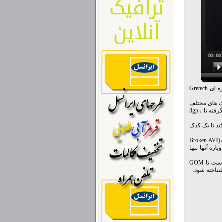
GOM Player یک مدیا پلیر بسیار قدرتمند است که اولین نسخه آن در سال 2003 توسط شرکت کره ای Gretech
از نصب کدک های مختلف
بی نیاز می کند و به شما این امکان را می دهد تا بسیاری از فرمتها را از DivX ، Xvid ،AC3 ،OGG گرفته تا 3gp ،
، بخشCodec Finder به شما کمک میکند تا یک کدک
آیا تا بحال با فایلهای AVI برخورد کرده اید که بصورت کامل دانلود نشده اند و یا به اصلاح شکسته اند(Broken AVI
اره آنها تنها
همه اینها در کنار ظاهری زیبا و بخش تنظیمات قدرتمندی که در اختیار شما می گذارد باعث شده است تا GOM