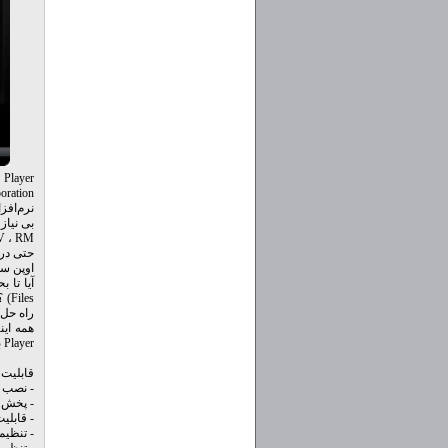
Corporation به باز
MP4 ، FLV ، RM و 
اوپن سو
les
راه حل ممکن باشد ، اما
Player به عنوان رقیبی بسیار سر سخت برای دیگر مدیا پلیرها همچون نرم افزار محبوب VLCPlayer شناخته شود.
قابلیت 
- نصب Codec های داخلی و عدم نیاز کاربر به نصب codec بصورت جداگان
- پخش ا
- قابلیت FullScreen Stretched که نمایش ویدئوهای کشیده (Wide) ر
- تنظیم