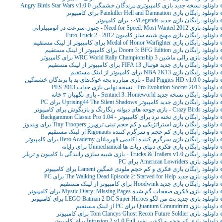
داونلود نسخه جدید بازی کامپیوتری پرندگان خشمگین Angry Birds Star Wars v1.0.0
داونلود رایگان بازی Painkiller Hell and Damnation برای کامپیوتر
داونلود رایگان بازی جدید ۰۰۷Legends برای کامپیوتر
داونلود بازی Need for Speed: Most Wanted 2012 - جنون سرعت در اتومبیلرانی
داونلود رایگان بازی مهیج شبیه ساز کامیون Euro Truck 2 - 2012
داونلود رایگان بازی Medal of Honor Warfighter برای کامپیوتر از لینک مستقیم
داونلود رایگان بازی Doom 3: BFG Edition برای کامپیوتر از لینک مستقیم
داونلود بازی رالی ماشین WRC World Rally Championship 3 برای کامپیوتر
داونلود رایگان بازی جدید فوتبال FIFA 13 برای کامپیوتر از لینک مستقیم
داونلود رایگان بازی NBA 2K13 برای کامپیوتر از لینک مستقیم
داونلود Bad Piggies HD v1.0.0 - بازی مبارزه بچه خوک‌های بد با پرندگان خشمگین
داونلود Pro Evolution Soccer 2013 - نسخه نهایی بازی جذاب PES 2013
داونلود رایگان نسخه جدید Sentinel 3: Homeworld - بازی نگهبان ۳ خانه
داونلود رایگان بازی جدید کامپیوتر Uprising44 The Silent Shadows برای PC
داونلود Crazy Birds - بازی جوجه های دیوانه رنگارنگ و بازیگوش برای کامپیوتر
داونلود رایگان بازی تخته نرد برای کامپیوتر - Backgammon Classic Pro 1.04
داونلود رایگان بازی استراتژیکی و کم حجم تینی تروپرز Tiny Troopers برای ویندوز
داونلود رایگان بازی کم حجم و سرگرم کننده Rigonauts از لینک مستقیم
داونلود رایگان بازی سرگرم کننده آکادمی قهرمانان Hero Academy برای کامپیوتر
داونلود رایگان بازی فکری دنیای ربات ها Unmechanical برای رایانه
داونلود رایگان Trucks & Trailers v1.0 - بازی شبیه سازی رانندگی با کامیون و تریلر
داونلود بازی American Lowriders برای PC
داونلود رایگان بازی فکری و کم حجم ملودی غمگین Lament برای کامپیوتر
داونلود بازی جدید The Walking Dead Episode 2: Starved for Help برای PC
داونلود رایگان بازی جدید Hoodwink برای کامپیوتر از لینک مستقیم
داونلود بازی فکری صفحات گم شده Mystic Diary: Missing Pages برای کامپیوتر
داونلود بازی جدید بت من لگو LEGO Batman 2 DC Super Heroes برای کامپیوتر
داونلود بازی Quantum Conundrum برای PC از لینک مستقیم
داونلود بازی Tom Clancys Ghost Recon Future Soldier برای کامپیوتر
داونلود بازی کم حجم و اکشن نفوذ Intrusion 2 v1.0 Full برای کامپیوتر