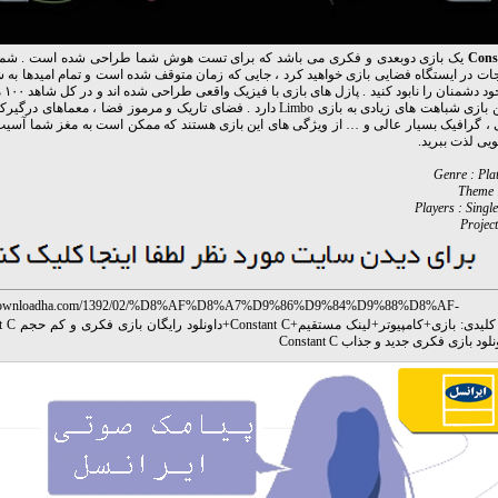
Cons
یک بازی دوبعدی و فکری می باشد که برای تست هوش شما طراحی شده است . شما
ات در ایستگاه فضایی بازی خواهید کرد ، جایی که زمان متوقف شده است و تمام امیدها به ش
هوش خود
بود . این بازی شباهت های زیادی به بازی Limbo دارد . فضای تاریک و مرموز فضا ، معماها
 گرافیک بسیار عالی و … از ویژگی های این بازی هستند که ممکن است به مغز شما آسیب ب
یی لذت ببرید.
Genre : Pla
Theme :
Players : Singl
Project
w.downloadha.com/1392/02/%D8%AF%D8%A7%D9%86%D9%84%D9%88%D8%AF-
8%A7%D8%B2%DB%8C-%D9%81%DA%A9%D8%B1%DB%8C-%D9%88-
کلیدی:
بازی
+
کامپیوتر
+
لینک مستقیم
+
Constant C
+
9%85-%D8%AD%D8%AC%D9%85-constant-c-%D8%A8%D8%B1%D8%A7%DB%8C-
لود بازی فکری جدید و جذاب Constant C