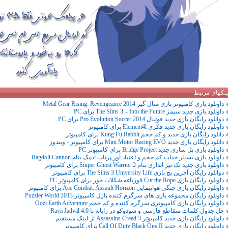
ینکهای مرتبط
داونلود بازی کامپیوتر بازی متال گیر 2014 Metal Gear Rising: Revengeance
داونلود بازی جدید سیمز The Sims 3 – Into the Future برای PC
دوانلود رایگان بازی جدید فوتبال Pro Evolution Soccer 2014 برای PC
داونلود رایگان بازی جدید فکری Element4l برای کامپیوتر
دانلود رایگان بازی جدید و کم حجم Kung Fu Rabbit برای کامپیوتر
دانلود رایگان بازی جدید Mini Motor Racing EVO برای کامپیوتر - ویندوز
داونلود بازی پل سازی جدید Bridge Project برای کامپیوتر PC
داونلود بازی بسیار جذاب کم حجم و اعتیاد آور پرتاب آدمک بنام Ragdoll Cannon
داونلود بازی جدید تک تیز اندازی بنام Sniper Ghost Warrior 2 برای کامپیوتر
دوانلود رایگان آخرین پچ بازی The Sims 3 University Life برای کامپیوتر
داونلود رایگان بازی Cut the Rope قورباغه شکلات خور برای کامپیوتر PC
داونلود رایگان بازی جنگی هواپیمایی Ace Combat: Assault Horizon برای کامپیوتر
داونلود رایگان مجموعه بازی های سرگرم کننده پازل کامپیوتر Puzzler World 2013
داونلود رایگان بازی کامپیوتری سرگرم کننده و کم حجم Oozi Earth Adventure
حل جدول کلمات متقاطع فارسی و سودوکو در رایانه با Raya Jadval 4.0
داونلود رایگان بازی جدید کامپیوتر Assassins Creed 3 از لینک مستقیم
داونلود رایگان بازی جدید Call Of Duty Black Ops II برای کامپیوتر