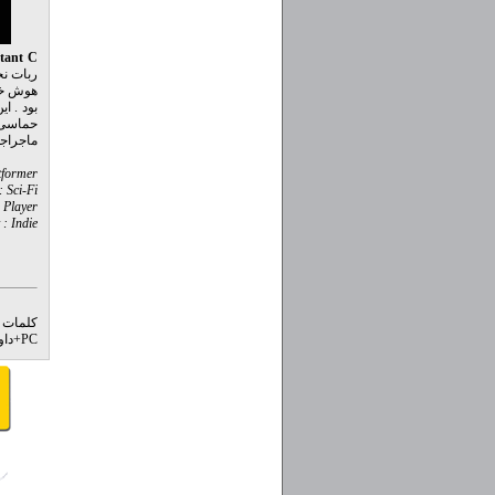
tant C
ربات نج
حماسی ،
ماجراجو
tformer
 Sci-Fi
e Player
 : Indie
کلمات 
pc/
PC
+
داون