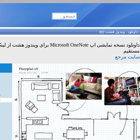
داونلود
:
ویندوز هشت app
داونلود نسخه نمایشی اپ Microsoft OneNote برای ویندوز هشت از ل
مستقیم
سایت مرجع