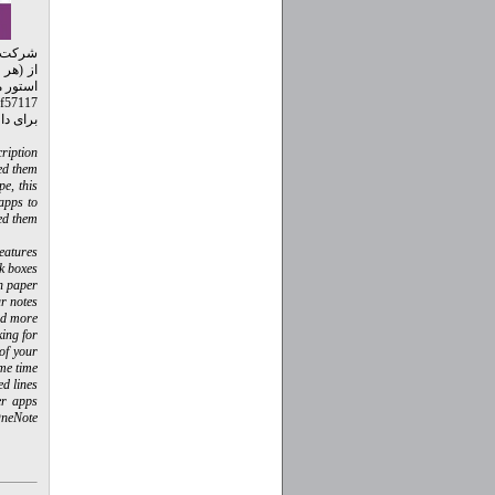
از (هر 
استور م
df57117
برای دا
iption :
ed them.
e, this
apps to
d them..
eatures :
k boxes.
 paper.
r notes.
nd more.
ing for.
of your
me time.
d lines.
er apps
OneNote.