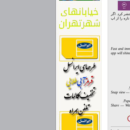
 را برای ویندوز هشت منتشر کرد. اگر
ازه را از اپ
Fast and imme
app will shi
Snap view ---
Pape
Share --- Wi