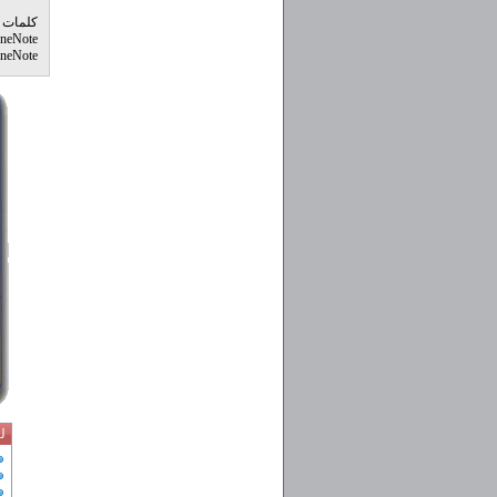
کلمات
neNote
OneNote برای ویندوز هشت از لینک
ل