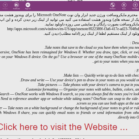
شرکت محترم مایکروسافت ورژن جدید ابزار وان نوت Microsoft OneNote
یک از نسخه های) ویندوز هشت استفاده می کنید می توانید از لینک زیر دیدن کرده و این اپ ت
ایکروسافت بصورت رایگان و نمایشی سی روزه داونلود نمایید.
http://apps.microsoft.com/windows/en-US/app/onenote/f022389f-f3a6-417e-ad23-704fb
ونلود از لینک مستقیم لطفا از لینک زیر (ادامه مطلب) دیدن کنید.
Descr
Take notes that save to the cloud so you have them when you ne
rsive, OneNote has been reimagined for Windows 8. Whether you draw, type, click, or swip
ne on your Windows 8 device. On the go? Use a browser or one of the many OneNote mobile 
get to your notes when you nee
F
Make lists --- Quickly write up to-do lists with chec
Draw and write --- Use your device's pen to draw in your notes as you would on
Take pictures --- Take photos with your device's camera to put in you
Customize formatting --- Organize your notes with tables, bullets, colors, a
Search --- OneNote works with Windows 8 search, so you can always find the notes you're look
 Need to reference another app or website while taking notes? OneNote can snap to the side 
screen so you can use both apps at the sa
r --- Take notes on a white background or change the background of your notes to grid or rule
th Windows 8 share, you can quickly email notes to friends or send information from oth
directly into 