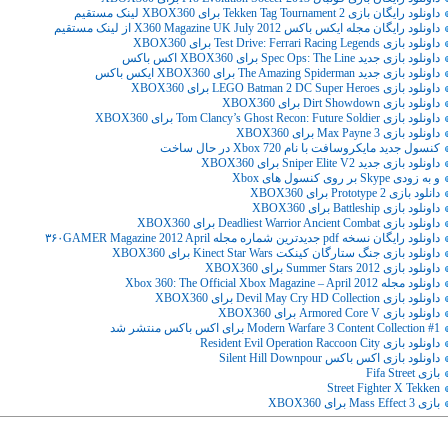
داونلود رایگان بازی Tekken Tag Tournament 2 برای XBOX360 لینک مستقیم
داونلود رایگان مجله ایکس باکس X360 Magazine UK July 2012 از لینک مستقیم
داونلود بازی Test Drive: Ferrari Racing Legends برای XBOX360
داونلود بازی جدید Spec Ops: The Line برای XBOX360 اکس باکس
داونلود بازی جدید The Amazing Spiderman برای XBOX360 ایکس باکس
داونلود بازی LEGO Batman 2 DC Super Heroes برای XBOX360
داونلود بازی Dirt Showdown برای XBOX360
داونلود بازی Tom Clancy’s Ghost Recon: Future Soldier برای XBOX360
داونلود بازی Max Payne 3 برای XBOX360
کنسول جدید مایکروسافت با نام Xbox 720 در حال ساخت
داونلود بازی جدید Sniper Elite V2 برای XBOX360
و به زودی Skype بر روی کنسول های Xbox
دانلود بازی Prototype 2 برای XBOX360
داونلود بازی Battleship برای XBOX360
داونلود بازی Deadliest Warrior Ancient Combat برای XBOX360
داونلود رایگان نسخه pdf جدیدترین شماره مجله ۳۶۰‌GAMER Magazine 2012 April
داونلود بازی جنگ ستارگان کینکت Kinect Star Wars برای XBOX360
داونلود بازی Summer Stars 2012 برای XBOX360
داونلود مجله Xbox 360: The Official Xbox Magazine – April 2012
داونلود بازی Devil May Cry HD Collection برای XBOX360
داونلود بازی Armored Core V برای XBOX360
Modern Warfare 3 Content Collection #1 برای اکس باکس منتشر شد
داونلود بازی Resident Evil Operation Raccoon City
داونلود بازی اکس باکس Silent Hill Downpour
بازی Fifa Street
Street Fighter X Tekken
بازی Mass Effect 3 برای XBOX360