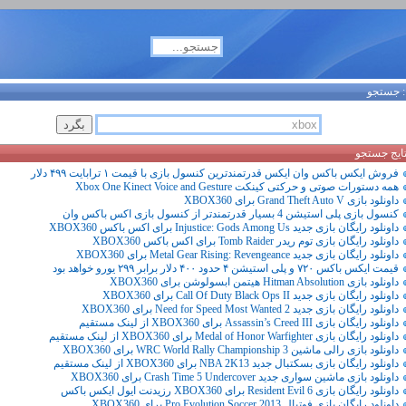
جستجو
تایج جستجو
فروش ایکس باکس وان ایکس قدرتمندترین کنسول بازی با قیمت ۱ ترابایت ۴۹۹ دلار
همه دستورات صوتی و حرکتی کینکت Xbox One Kinect Voice and Gesture
داونلود بازی Grand Theft Auto V برای XBOX360
کنسول بازی پلی استیشن 4 بسیار قدرتمندتر از کنسول بازی اکس باکس وان
داونلود رایگان بازی جدید Injustice: Gods Among Us برای اکس باکس XBOX360
داونلود رایگان بازی توم ریدر Tomb Raider برای اکس باکس XBOX360
داونلود رایگان بازی جدید Metal Gear Rising: Revengeance برای XBOX360
قیمت ایکس باکس ۷۲۰ و پلی استیشن ۴ حدود ۴۰۰ دلار برابر ۲۹۹ یورو خواهد بود
داونلود بازی Hitman Absolution هیتمن ابسولوشن برای XBOX360
داونلود رایگان بازی جدید Call Of Duty Black Ops II برای XBOX360
داونلود رایگان بازی جدید Need for Speed Most Wanted 2 برای XBOX360
داونلود رایگان بازی Assassin’s Creed III برای XBOX360 از لینک مستقیم
داونلود رایگان بازی Medal of Honor Warfighter برای XBOX360 از لینک مستقیم
داونلود بازی رالی ماشین WRC World Rally Championship 3 برای XBOX360
داونلود رایگان بازی بسکتبال جدید NBA 2K13 برای XBOX360 از لینک مستقیم
داونلود بازی ماشین سواری جدید Crash Time 5 Undercover برای XBOX360
داونلود رایگان بازی Resident Evil 6 برای XBOX360 رزیدنت ایول ایکس باکس
داونلود رایگان بازی فوتبال Pro Evolution Soccer 2013 برای XBOX360