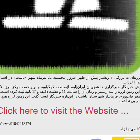
زمین لرزه‌ای به بزرگی 3 ریشتر پیش از ظهر امروز پنجشنبه 22 تیرماه شه
 را لرزاند.
ش خبرنگار خبرگزاری دانشجویان ایران(ایسنا)،منطقه کهگیلویه و بویراحمد، مرکز لرزه 
ین لرزه را سه ریشتر و زمان آن را ساعت 11 و هشت دقیقه و 17 ثانیه ثبت کرده است.
غر قلی‌پور»، فرماندار شهرستان باشت در این‌باره خبرنگار ایسنا گفت: این زمین لرزه هی
در پی نداشت.
r/fa/news/91042213474
لیدی:
زلزله