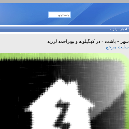
اخبار
:
زلزله
شهر « باشت » در کهگیلویه و بویراحمد لرزید
سایت مرجع