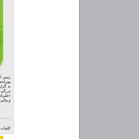
بویراحمد
به گزار
بزرگی این زم
«علی‌اص
و مالی 
کلمات ک