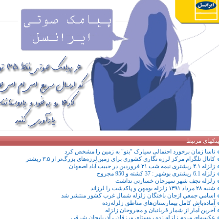
ینکهای مرتبط
ناسا زمان برخورد احتمالی سیارک "بنو" به زمین را مشخص کرد
کانال تلگرام مرکز لرزه نگاری کشوری برای زمین‌لرزه‌های بزرگ‌تر از ۳.۵ ریشتر
زلزله ۴.۱ ریشتری نیمه شب ۳۱ فروردین در حبيب آباد اصفهان
زلزله 6.1 ریشتری بوشهر : 37 کشته و 950 مجروح
زلزله نجف‌ شهر سيرجان خسارتی نداشت
شنبه ۲۸ مرداد ۱۳۹۱ زلزله بومهن و پاکدشت را لرزاند
اسامي جمعي ازجان‌ باختگان زلزله شمال غرب كشور منتشر شد
آماده‌باش كامل بيمارستان‌هاي مناطق زلزله‌زده
آخرين آمار از شمار قربانيان و مجروحان زلزله
عکسهای مردم زلزله زده روستای ورزقان - آذربایجان شرقی