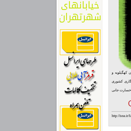
ر «باشت» در استان کهگیلویه و
نگاری کشوری
چ خسارت جانی
http://isna.i