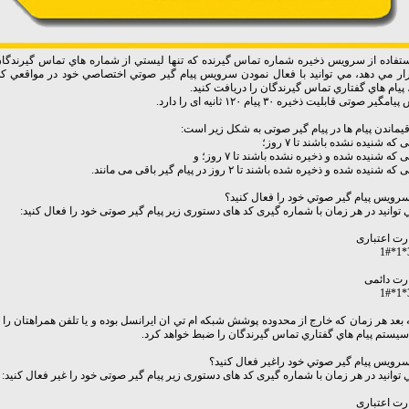
تفاده از سرويس ذخيره شماره تماس گيرنده كه تنها ليستي از شماره هاي تماس گيرندگان ر
ار مي دهد، مي توانيد با فعال نمودن سرويس پيام گير صوتي اختصاصي خود در مواقعي 
 پيام هاي گفتاري تماس گيرندگان را دريافت كنيد.
ر صوتی قابليت ذخيره ۳۰ پيام ۱۲۰ ثانيه ای را دارد.
یماندن پیام ها در پیام گیر صوتی به شکل زیر است:
 كه شنيده نشده باشند تا ۷ روز؛
ی که شنيده شده و ذخيره نشده باشند تا ۷ روز؛ و
 شنيده شده و ذخيره شده باشند تا ۲ روز در پيام گير باقی می مانند.
رويس پيام گير صوتي خود را فعال كنيد؟
توانيد در هر زمان با شماره گیری کد های دستوری زیر پیام گیر صوتی خود را فعال کنید:
رت اعتباری
رت دائمی
ه بعد هر زمان كه خارج از محدوده پوشش شبكه ام تي ان ايرانسل بوده و يا تلفن همراهتان ر
سيستم پيام هاي گفتاري تماس گيرندگان را ضبط خواهد كرد.
رويس پيام گير صوتي خود راغير فعال كنيد؟
توانيد در هر زمان با شماره گیری کد های دستوری زیر پیام گیر صوتی خود را غیر فعال کنید:
رت اعتباری