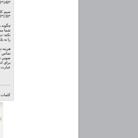
*140*3*1*4#
سیم کا
*130*3*1*4#
چگونه ب
شما مي توانيد با شماره ۷۱۰ تم
نكته: د
را به ي
هزينه ت
تماس گي
صوتي تا
براي ان
عبارت د
کلمات ک