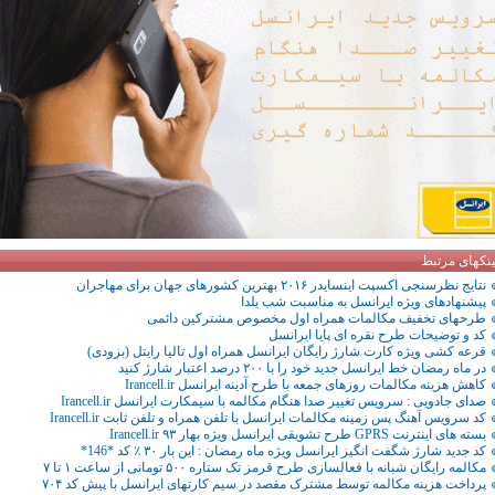
ینکهای مرتبط
نتایج نظرسنجی اکسپت اینسایدر ۲۰۱۶ بهترین کشورهای جهان برای مهاجران
پیشنهادهای ویژه ایرانسل به مناسبت شب یلدا
طرحهای تخفیف مکالمات همراه اول مخصوص مشترکین دائمی
کد و توضیحات طرح نقره ای پایا ایرانسل
قرعه کشی ویژه کارت شارژ رایگان ایرانسل همراه اول تالیا رایتل (بزودی)
در ماه رمضان خط ایرانسل جدید خود را با ۲۰۰ درصد اعتبار شارژ کنید
کاهش هزینه مکالمات روزهای جمعه با طرح آدینه ایرانسل Irancell.ir
صدای جادویی : سرویس تغییر صدا هنگام مکالمه با سیمکارت ایرانسل Irancell.ir
کد سرویس آهنگ پس زمینه مکالمات ایرانسل با تلفن همراه و تلفن ثابت Irancell.ir
بسته های اینترنت GPRS طرح تشویقی ایرانسل ویژه بهار Irancell.ir ۹۳
کد جدید شارژ شگفت انگیز ایرانسل ویژه ماه رمضان : این بار ۳۰ ٪ کد *146*
مکالمه رایگان شبانه با فعالسازی طرح قرمز تک ستاره ۵۰۰ تومانی از ساعت ۱ تا ۷
پرداخت هزینه مکالمه توسط مشترک مقصد در سیم کارتهای ایرانسل با پیش‌ کد ۷۰۴