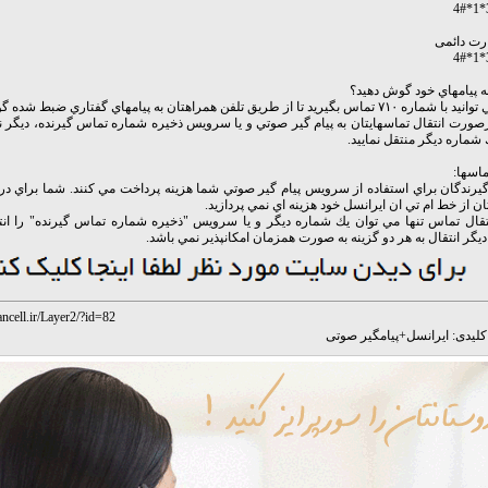
رت دائمی
ه پيامهاي خود گوش دهيد؟
اس بگيريد تا از طريق تلفن همراهتان به پيامهاي گفتاري ضبط شده گوش دهيد.
رصورت انتقال تماسهايتان به پيام گير صوتي و يا سرويس ذخيره شماره تماس گيرنده، ديگر نمي
ك شماره ديگر منتقل نماييد.
ماسها:
رندگان براي استفاده از سرويس پيام گير صوتي شما هزينه پرداخت مي كنند. شما براي دري
ن از خط ام تي ان ايرانسل خود هزينه اي نمي پردازيد.
تقال تماس تنها مي توان يك شماره ديگر و يا سرويس "ذخيره شماره تماس گيرنده" را انتخ
يگر انتقال به هر دو گزينه به صورت همزمان امكانپذير نمي باشد.
ancell.ir/Layer2/?id=82
لیدی:
ایرانسل
+
پیامگیر صوتی