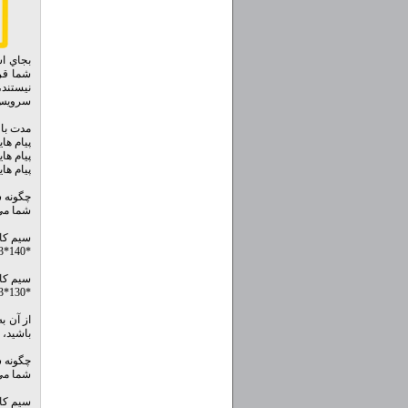
بجاي اس
شما قر
نيستند،
سرويس پیامگی
مدت باق
پيام هايی
پيام های
پيام هایی که
چگونه س
شما مي 
سیم کا
*140*3*1*1#
سیم کا
*130*3*1*1#
از آن ب
باشيد، 
چگونه س
شما مي 
سیم کا