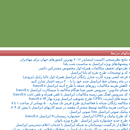
ینکهای مرتبط
نتایج نظرسنجی اکسپت اینسایدر ۲۰۱۶ بهترین کشورهای جهان برای مهاجران
پیشنهادهای ویژه ایرانسل به مناسبت شب یلدا
طرحهای تخفیف مکالمات همراه اول مخصوص مشترکین دائمی
کد و توضیحات طرح نقره ای پایا ایرانسل
قرعه کشی ویژه کارت شارژ رایگان ایرانسل همراه اول تالیا رایتل (بزودی)
در ماه رمضان خط ایرانسل جدید خود را با ۲۰۰ درصد اعتبار شارژ کنید
کاهش هزینه مکالمات روزهای جمعه با طرح آدینه ایرانسل Irancell.ir
صدای جادویی : سرویس تغییر صدا هنگام مکالمه با سیمکارت ایرانسل Irancell.ir
کد سرویس آهنگ پس زمینه مکالمات ایرانسل با تلفن همراه و تلفن ثابت Irancell.ir
بسته های اینترنت GPRS طرح تشویقی ایرانسل ویژه بهار Irancell.ir ۹۳
مکالمه رایگان شبانه با فعالسازی طرح قرمز تک ستاره ۵۰۰ تومانی از ساعت ۱ تا ۷
پرداخت هزینه مکالمه توسط مشترک مقصد در سیم کارتهای ایرانسل با پیش‌ کد ۷۰۴
پیامک صوتی ایرانسل Sms صوتی ایرانسل
کد طرح پیامک و GPRS ایرانسل : جشنواره زمستان۹۱ ایرانسل Irancell.ir
طرح جدید جشنواره پاییز ایرانسل : طرح ویژه بانوان
اطلاع از بازگشت دوستانتان به شبکه ایرانسل با خدمات اعلام دسترسی ایرانسل
اعلام سرويس‌دهي مراکز خدمات ایرانسل در تعطیلات اجلاس غیر متعهدها در تهران