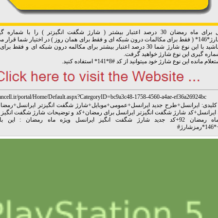
ایرانسل برای ماه رمضان 30 درصد اعتبار بیشتر ( شارژ شگفت انگیزتر ) را با شما
#رمزشارژ*146* ( فقط برای مکالمات درون شبکه ای و فقط برای همان روز ) در اختیار شما قرار 
اره گیری این نوع شارژ خواهید گرفت.
ام مانده این نوع شارژ خود میتوانید از کد #8*141* استفاده کنید.
rancell.ir/portal/Home/Default.aspx?CategoryID=bc9a3c48-1758-4560-a4ae-ef36a26924bc
کلیدی:
ایرانسل
+
طرح جدید ایرانسل
+
عمومی
+
موبایل
+
شارژ شگفت انگیزتر ایرانسل
+
رمضا
ایرانسل
+
کد شارژ شگفت انگیزتر ایرانسل برای رمضان
+
کد و توضیحات شارژ شگفت انگیز ج
اه رمضان 92
+
*146*رمزشارژ#