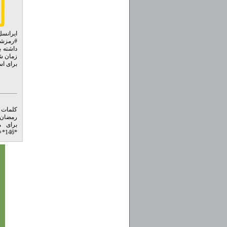
زمان شم
برای استعل
کلمات 
رمضان 
برای م
+
*146*