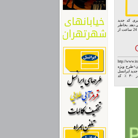
ره گیری کد جدید
می دهد. بخاطر
داشته باشید با این نوع شارژ شما 30 درصد اعتبار بیشتر برای مکالمه درون شبکه ای و فقط برای 24 ساعت از
http://www.i
ن
+
طرح ویژه
دید ایرانسل
کد جدید شارژ شگفت انگیز ایرانسل ویژه ماه رمضان : این بار ۳۰ ٪ کد