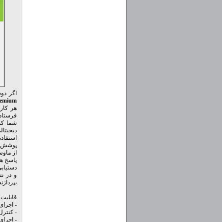
اگر دوس
remium
هر کاری
شما کم
دیجیتال
استفاده
از ماوس
دستیابی
و در نت
بپردازند
قابلیت های کلید
- اجرا
- کنترل
- اجرای کارها 3 برابر