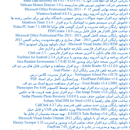
بازیابی حرفه ای اطلاعات خود با Raise Data Recovery for FAT / NTFS v5.7
تشخیص حرکت تصاویر دوربین های مداربسته با Webcam Motion Detector 1.6
داونلود نسخه نهایی آفیس ۲۰۱۳ – Microsoft Office Professional Plus 2013
اجرای برنامه و بازی آندروید روی ویندوز با WindowsAndroid 4.0.3
داونلود نرم افزار نمونه سوالات دروس عمومی دانشگاه پیام نور برای تمامی رشته ها
خاموش کردن سیستم بصورت اتوماتیک با نرم افزار - Shutdown Timer 3.3.4
داونلود رایگان برنامه مدیریت و کنترل گوشی های نوکیا Nokia PC Suite 7.1.180.94
ساخت فایل pdf از هر فایل قابل پرینت PDFCreator 1.6.0
داونلود رایگان نسخه کامل آفیس 2013 - Microsoft Office Professional Plus 2013
داونلود رایگان کرک آفیس 2013 - فعال سازی و رفع محدودیت زمانی آفیس 2013
داونلود Microsoft Visual Studio 2012 RTM - لینک داونلود ویژوال استودیو 2012
داونلود رایگان نرم افزار فارسی یکپارچه جامع مالی و اداری نخل
مدیریت چک های بانکی با آخرین نسخه نرم افزار فارسی – Chek yar 2.5
اجرای برنامه و بازی آندروید روی ویندوز با نرم افزار YouWave for Android 2.3.4
داونلود آخرین نسخه جاوا برای ویندوز Java Runtime Environment 1.7.0.40 32-bit
داونلود Adobe Reader XI v11.0.0 - نرم افزار مشاهده و خواندن فایل های پی دی اف
داونلود دفترچه تلفن فارسی رایگان آراد - Arad Phone
داونلود NetSupport School Pro v10.70 - نرم افزار مدیریت کلاس درس
داونلود PixelPlanet PdfEditor v1.0 - ویرایشگری کامل برای اسناد PDF
داونلود Foxit Reader v5.4.2.0901 - نرم افزار مشاهده سریع اسناد پی دی اف
داونلود آخرین ورژن نرم افزار تهیه فتوکپی توسط کامپیوتر Photocopier Pro 4.04
داونلود رایگان Zan Image Printer v5.0 - نرم افزار تبدیل همه فرمت ها به عکس
بازگردانی آسان تصاویر حذف شده با Stellar Phoenix Photo Recovery 5.0.0.0
ساخت فایل های راهنما با Softany WinCHM for Word v3.03
داونلود رایگان ورژن جدید منشی تلفن قدرتمند بنام CallClerk 4.3.7
داونلود رایگان Microsoft Office 2007 ویژه حافظه های USB و قابل حمل
داونلود رایگان EASEUS Todo Backup v5.0 - تهیه نسخه پشتیبان از فایل ها
برنامه نویسی حرفه ای با داونلود رایگان Microsoft Visual Studio Ultimate 2012
داونلود رایگان نرم افزار حذف تمامی اثرات ویندوز و اینترنت History Sweeper 3.33
چاپ دو رویه و مدیریت در چاپ با نرم افزار FinePrint 7.05