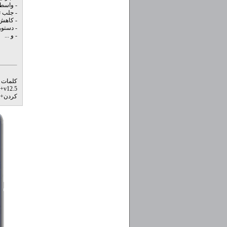
- واسط 
- جلب ت
- کاهش
- دستور جدید 
- و ...
کلمات 
v12.5
+
ک
کردن
+