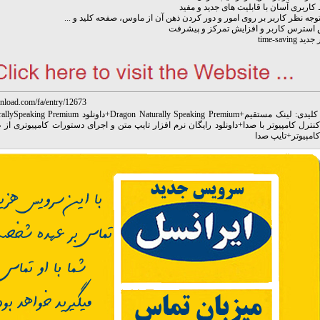
کاربری آسان با قابلیت های جدید و مفید
وجه نظر کاربر بر روی امور و دور کردن ذهن آن از ماوس، صفحه کلید و ...
 استرس کاربر و افزایش تمرکز و پیشرفت
time-saving
nload.com/fa/entry/12673
کلیدی:
لینک مستقیم
+
Dragon Naturally Speaking Premium
+
داونلود lySpeaking Premium
نترل کامپیوتر با صدا
+
داونلود رایگان نرم افزار تایپ متن و اجرای دستورات کامپیوتری ا
کامپیوتر
+
تایپ صدا