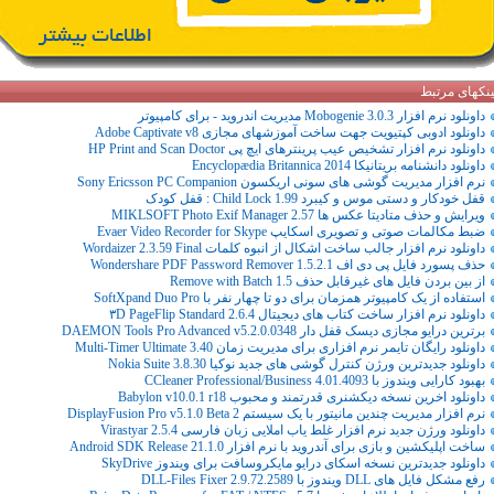
ینکهای مرتبط
داونلود نرم افزار Mobogenie 3.0.3 مدیریت اندروید - برای کامپیوتر
داونلود ادوبی کپتیویت جهت ساخت آموزشهای مجازی Adobe Captivate v8
داونلود نرم افزار تشخیص عیب پرینترهای ایچ پی HP Print and Scan Doctor
داونلود دانشنامه بریتانیکا Encyclopædia Britannica 2014
نرم افزار مدیریت گوشی های سونی اریکسون Sony Ericsson PC Companion
قفل خودکار و دستی موس و کیبرد Child Lock 1.99 : قفل کودک
ویرایش و حذف متادیتا عکس ها MIKLSOFT Photo Exif Manager 2.57
ضبط مکالمات صوتی و تصویری اسکایپ Evaer Video Recorder for Skype
داونلود نرم افزار جالب ساخت اشکال از انبوه کلمات Wordaizer 2.3.59 Final
حذف پسورد فایل پی دی اف Wondershare PDF Password Remover 1.5.2.1
از بین بردن فایل های غیرقابل حذف Remove with Batch 1.5
استفاده از یک کامپیوتر همزمان برای دو تا چهار نفر با SoftXpand Duo Pro
داونلود نرم افزار ساخت کتاب های دیجیتال ۳D PageFlip Standard 2.6.4
برترین درایو مجازی دیسک قفل دار DAEMON Tools Pro Advanced v5.2.0.0348
داونلود رایگان تایمر نرم افزاری برای مدیریت زمان Multi-Timer Ultimate 3.40
داونلود جدیدترین ورژن کنترل گوشی های جدید نوکیا Nokia Suite 3.8.30
بهبود کارایی ویندوز با CCleaner Professional/Business 4.01.4093
داونلود اخرین نسخه دیکشنری قدرتمند و محبوب Babylon v10.0.1 r18
نرم افزار مدیریت چندین مانیتور با یک سیستم DisplayFusion Pro v5.1.0 Beta 2
داونلود ورژن جدید نرم افزار غلط یاب املایی زبان فارسی Virastyar 2.5.4
ساخت اپلیکشین و بازی برای آندروید با نرم افزار Android SDK Release 21.1.0
داونلود جدیدترین نسخه اسکای درایو مایکروسافت برای ویندوز SkyDrive
رفع مشکل فایل های DLL ویندوز با DLL-Files Fixer 2.9.72.2589