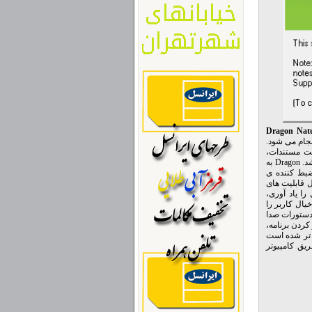
Dragon Natu
 از تایپ کردن انجام می شود.
خت مستندات،
فرستادن ایمیل، کنترل برنامه ها و استفاده از اینترنت تنها از طریق صحبت کردن قابل اجرا می باشد. Dragon به
بط کننده ی
ل قابلیت های
را یاد آوری،
نموده و خیال کاربر را
دستورات صدا
نموده است. سرعت باز کردن برنامه،
ن تر شده است
یق کامپیوتر