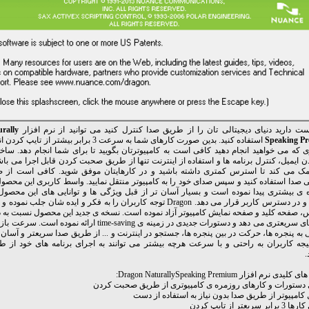
ت دارید دنیای دیجیتالی تان را از طریق صدا کنترل کنید می توانید از نرم افزار
rally
Speaking P
استفاده کنید. بدین صورت کارهای شما به سرعت 3 برابر بیشتر
 که می خواهید انجام دهید کافی است به کامپیوترتان بگویید تا برای شما انجام دهد. سا
ک می کند تا استرس کمتری داشته باشید و در کارهایتان موفق شوید. کافی است از ض
ی صدا استفاده کنید و سپس صدای خود را به کامپیوتر منتقل نمایید. واسط کاربری این محصو
 ی بیشتری پیدا نموده است و بسیار آسان تر از قبل ویژگی ها و توانایی های این محصول 
پوشش و در دسترس کاربر قرار می دهد. Dragon توجه کاربران را به فکر و ایده شان جلب 
، صفحه کلید و صفحه نمایش کامپیوتر آزاد نموده است. نسخه ی جدید این محصول نسبت به 
پاسخ های سریعتری می دهد و دستورات جدیدی در زمینه ی time-saving ارائه 
 به پنجره ها، حرکت در بین پنجره ها، جستجو در اینترنت و ... از طریق صدا سریعتر و آسا
یجه کاربران به راحتی و با سرعت هرچه بیشتر می توانند به اجرای برنامه های خود از طر
.
ی نرم افزار Dragon NaturallySpeaking Premium:
ی دستورات و کارهای روزمره ی کامپیوتری از طریق صحبت کردن
 کامپیوتر از طریق صدا بدون نیاز به استفاده از دست
 سریعتر از تایپ کردن