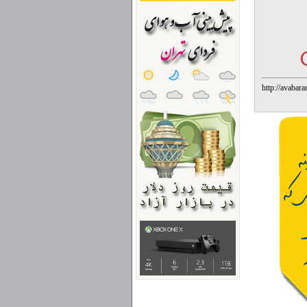
http://av
%D8%A2%D
%D8%AA%D
%D8%AF%D