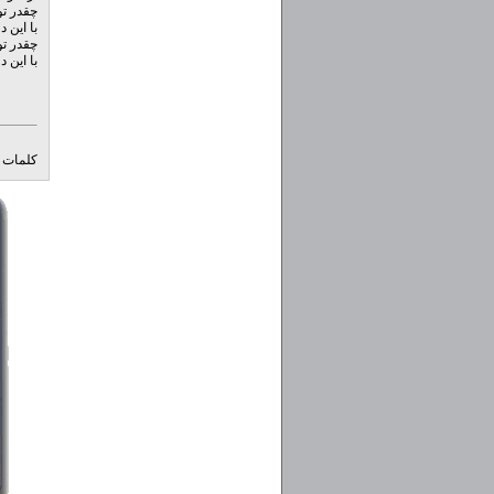
چقدر تو
با این 
چقدر تو
با این 
کلمات ک
ml