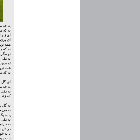
به چه م
به که م
ای ز را
ای پری 
همه تن 
به که م
تو مگر 
نه یکی 
تو بدین
همه تن 
به که م
ای گل ان
به چه م
به یکی 
که زند 
به گل ن
به می س
یا به ی
به یکی
به خرا
در دل چ
یا به خ
یا به ر