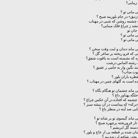
 زیبایی؟
ی مانی تو ؟
زنبق» در جام بلورینه صبح ؟
یک چشمه روشن که شبی در مهتاب
شد ز چراغ فلک مینایی؟
جان تو
ی مانی تو ؟
ی مانی تو ؟
ی ماند دندان و لبت وقت سخن ؟
ی که فرو ریخته بر ساغر گل ؟
ره که نشسته است به یاقوت شفق؟
یک رشته الماس درشت
ند نگین وار به جامی ز عقیق ؟
اقوت مذاب؟
قطره باران بلور ؟
ه است به گلهای چمن در مهتاب ؟
ی ماند چشمان تو هنگام نگاه ؟
جلگه پهناور داغ ؟
چشمه که افتاده در آن عکس چراغ ؟
برکه» که پیداست در آن بیشه سبز ؟
بایی صد آینه در منظر باغ ؟
ی ماند گیسوی تو بر شانه تو ؟
ار فروریخته برچهره صبح ؟
دسته گل ابریشم ؟
ان شده بر قطعه یی از عاج و بلور ؟
یختن شاخه لرزنده بید ؟