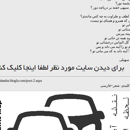
شمه نور؟
بر سیهی خفته بر دریاچه دور ؟
 لطف و طراوت به چه کس مانندی؟
ی که همرو و همتای تو نیست
نی تو
تانی تو
یینه بپرس
وید همه تن جانی تو
ی گل الماس درخشانی تو
م تو را آینه می داند و بس
آینه داند به که می مانی تو ؟
 سهیلی
iiitanha.blogfa.com/post-2.aspx
لیدی:
شعر
+
فارسی