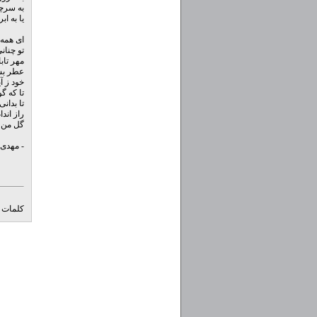
به سرچ
یا به ا
ای همه
تو چنان
مهر تابا
عطر بس
خود ز آ
تا که گ
تا بدان
راز اندا
گل من ! 
- مهدی
کلمات ک