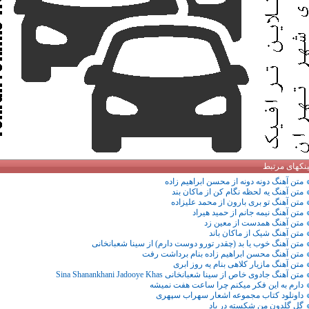
ینکهای مرتبط
متن آهنگ دونه دونه از محسن ابراهیم زاده
متن آهنگ یه لحظه نگام کن از ماکان بند
متن آهنگ تو بری بارون از محمد علیزاده
متن آهنگ نیمه جانم از حمید هیراد
متن آهنگ همدست از معین زد
متن آهنگ شیک از ماکان باند
متن آهنگ خوب یا بد (چقدر تورو دوست دارم) از سینا شعبانخانی
متن آهنگ محسن ابراهیم زاده بنام برداشت رفت
متن آهنگ مازیار کلاهی بنام یه روز ابری
متن آهنگ جادوی خاص از سینا شعبانخانی Sina Shanankhani Jadooye Khas
دارم به این فکر میکنم چرا ساعت هفت نمیشه
داونلود کتاب مجموعه اشعار سهراب سپهری
گل گلدون من شکسته در باد