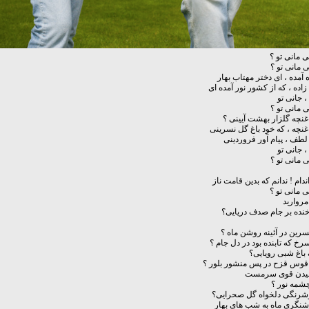
ی مانی تو ؟
ی مانی تو ؟
ه آمده ، ای دختر مهتاب بهار
زاده ، که از کشور نور آمده ای
، جانی تو
ی مانی تو ؟
غنچه گلزار بهشت آیینی ؟
غنچه ، که خود باغ گل نسرینی
 لطف ، پیام آور فروردینی
، جانی تو
ی مانی تو ؟
دام ! ندانم که بدین قامت ناز
ی مانی تو ؟
مروارید
خنده بر جام صدف دریایی؟
سرین در آئینه روشن ماه ؟
رخ که تابنده بود در دل جام ؟
ک باغ شبی رویایی؟
 قوس قزح در پس منشور بلور ؟
میدن قوی سرمست
شمه نور ؟
وشرنگی دلخواه گل صحرایی؟
وشنگری ماه به شب های بهار