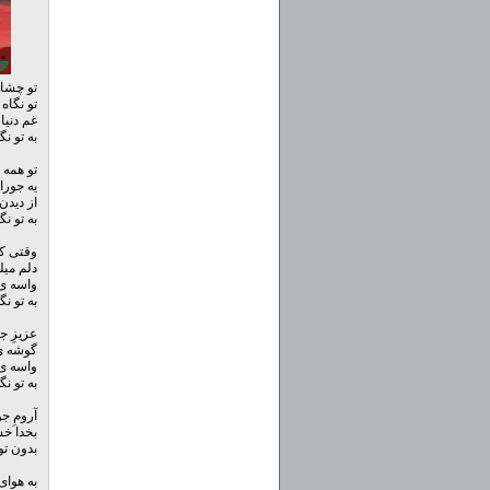
تو چشا
تو نگاه
غم دنیا
به تو نگ
تو همه 
یه جورا
از دیدن
به تو نگ
وقتی که
دلم میل
واسه ی 
به تو نگ
عزیزِ ج
گوشه ی 
واسه ی 
به تو نگ
آرومِ جو
بخدا خ
بدون تو 
به هوای