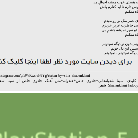
ه هستی خوب میشه احوالِ من
وس دارم تا ابد کنارم باش
اه میکنم
ی عمر مثلِ تو رو ندیدم
یی خاطرت عزیزِ عزیزم
ِ تو سیر نمیشه چشمِ من
اه میکنم
نم بدون تو دیگه نمیتونم
ستس این دل خونم
دیگه نمیتونم ، نمیتونم
instagram.com/p/BWKxsrsF8Yg/?taken-by=sina_shabankhani
کلیدی:
سینا شعبانخانی
+
جادوی خاص
+
خندوانه
+
Shanankhani Jadoo
+
شعر