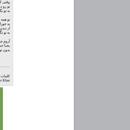
وقتی ک
تو رو د
به تو نگ
تو همه 
یه جورا
از دیدن
به تو نگ
آرومِ جو
بخدا خ
بدون تو 
کلمات 
ye Khas