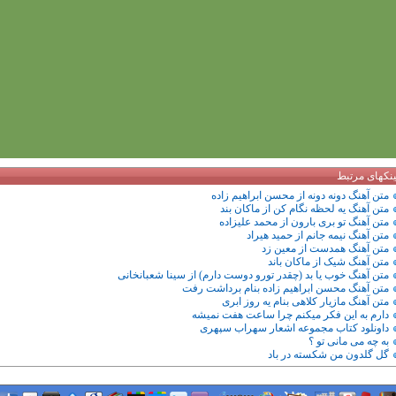
ینکهای مرتبط
متن آهنگ دونه دونه از محسن ابراهیم زاده
متن آهنگ یه لحظه نگام کن از ماکان بند
متن آهنگ تو بری بارون از محمد علیزاده
متن آهنگ نیمه جانم از حمید هیراد
متن آهنگ همدست از معین زد
متن آهنگ شیک از ماکان باند
متن آهنگ خوب یا بد (چقدر تورو دوست دارم) از سینا شعبانخانی
متن آهنگ محسن ابراهیم زاده بنام برداشت رفت
متن آهنگ مازیار کلاهی بنام یه روز ابری
دارم به این فکر میکنم چرا ساعت هفت نمیشه
داونلود کتاب مجموعه اشعار سهراب سپهری
به چه می مانی تو ؟
گل گلدون من شکسته در باد