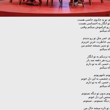
ی تو یه جادوی خاصی هست
 تو انگار یه احساسی هست
 رو فراموش میکنم وقتی
اه میکنم
ی عمر مثلِ تو رو ندیدم
یی خاطرت عزیزِ عزیزم
 تو سیر نمیشه چشم من
اه میکنم
 نزدیکم به تو انگار
رزه هر دفعه صد بار
حسی که به تو دارم
اه میکنم
ونم نامهربونم
چشمی به این دلِ خونم
حسی که به تو دارم
اه میکنم
نم بدون تو دیگه نمیتونم
ستس این دل خونم
دیگه نمیتونم ، نمیتونم
 تو تازه میشه حال من