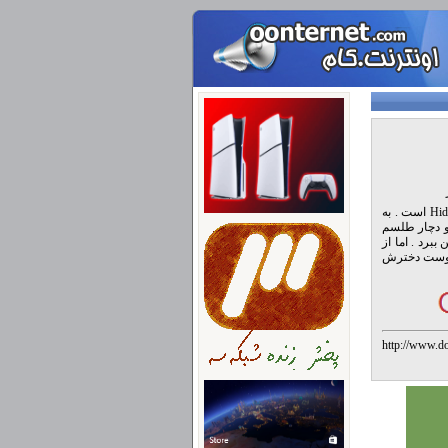
Whispered Stories Sandman یک بازی دیگر از شرکت bigfishgames می باشد که سبک آن Hidden Objec است . به
، او دچار طلسم
دخترش او می بایست طلسم شیطانی Sandman را از بین ببرد . اما از
، دوست دخترش
http://www
%D9%BE%D
%D8%A7%D
%D8%A8%D8