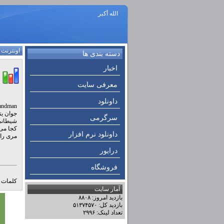
الله أكبر
اونترنت
:
دسته بندی ها
اخبار
معرفی سایت
داونلود
سرگرمی
کجا می 
داونلود نرم افزار
مری را 
درایور
فروشگاه
کلمات ک
آمار سایت
بازدید امروز: ۸۸۰۸
بازدید کل: ۵۱۳۷۴۵۷۰
تعداد لینک: ۲۹۹۶