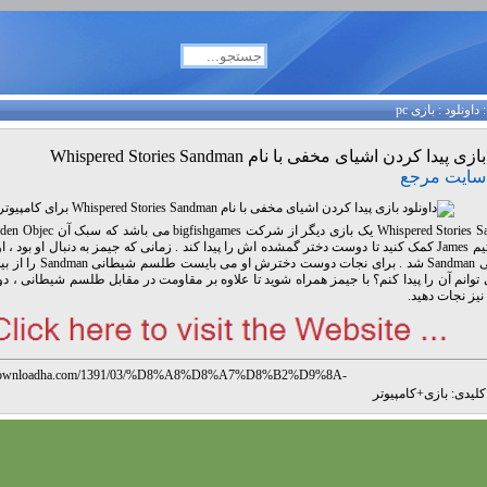
داونلود
:
بازی pc
بازی پیدا کردن اشیای مخفی با نام Whispered Stories Sandman
سایت مرجع
جوان یتیم James کمک کنید تا دوست دختر گمشده اش را پیدا کند . زمانی که جیمز به دنبال او بود 
شیطانی Sandman شد . برای نجات دوست 
توانم آن را پیدا کنم؟ با جیمز همراه شوید تا علاوه بر مقاومت در مقابل طلسم شیطانی 
نیز نجات دهید.
.downloadha.com/1391/03/%D8%A8%D8%A7%D8%B2%D9%8A-
9%8A%D8%AF%D8%A7-%D9%83%D8%B1%D8%AF%D9%86-
لیدی:
بازی
+
کامپیوتر
8%B4%D9%8A%D8%A7%D9%8A-%D9%85%D8%AE%D9%81%D9%8A-
%A7-%D9%86%D8%A7%D9%85-whispered-stories-sandman/