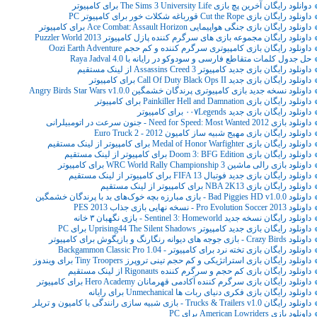
دوانلود رایگان آخرین پچ بازی The Sims 3 University Life برای کامپیوتر
داونلود رایگان بازی Cut the Rope قورباغه شکلات خور برای کامپیوتر PC
داونلود رایگان بازی جنگی هواپیمایی Ace Combat: Assault Horizon برای کامپیوتر
داونلود رایگان مجموعه بازی های سرگرم کننده پازل کامپیوتر Puzzler World 2013
داونلود رایگان بازی کامپیوتری سرگرم کننده و کم حجم Oozi Earth Adventure
حل جدول کلمات متقاطع فارسی و سودوکو در رایانه با Raya Jadval 4.0
داونلود رایگان بازی جدید کامپیوتر Assassins Creed 3 از لینک مستقیم
داونلود رایگان بازی جدید Call Of Duty Black Ops II برای کامپیوتر
داونلود نسخه جدید بازی کامپیوتری پرندگان خشمگین Angry Birds Star Wars v1.0.0
داونلود رایگان بازی Painkiller Hell and Damnation برای کامپیوتر
داونلود رایگان بازی جدید ۰۰۷Legends برای کامپیوتر
داونلود بازی Need for Speed: Most Wanted 2012 - جنون سرعت در اتومبیلرانی
داونلود رایگان بازی مهیج شبیه ساز کامیون Euro Truck 2 - 2012
داونلود رایگان بازی Medal of Honor Warfighter برای کامپیوتر از لینک مستقیم
داونلود رایگان بازی Doom 3: BFG Edition برای کامپیوتر از لینک مستقیم
داونلود بازی رالی ماشین WRC World Rally Championship 3 برای کامپیوتر
داونلود رایگان بازی جدید فوتبال FIFA 13 برای کامپیوتر از لینک مستقیم
داونلود رایگان بازی NBA 2K13 برای کامپیوتر از لینک مستقیم
داونلود Bad Piggies HD v1.0.0 - بازی مبارزه بچه خوک‌های بد با پرندگان خشمگین
داونلود Pro Evolution Soccer 2013 - نسخه نهایی بازی جذاب PES 2013
داونلود رایگان نسخه جدید Sentinel 3: Homeworld - بازی نگهبان ۳ خانه
داونلود رایگان بازی جدید کامپیوتر Uprising44 The Silent Shadows برای PC
داونلود Crazy Birds - بازی جوجه های دیوانه رنگارنگ و بازیگوش برای کامپیوتر
داونلود رایگان بازی تخته نرد برای کامپیوتر - Backgammon Classic Pro 1.04
داونلود رایگان بازی استراتژیکی و کم حجم تینی تروپرز Tiny Troopers برای ویندوز
داونلود رایگان بازی کم حجم و سرگرم کننده Rigonauts از لینک مستقیم
داونلود رایگان بازی سرگرم کننده آکادمی قهرمانان Hero Academy برای کامپیوتر
داونلود رایگان بازی فکری دنیای ربات ها Unmechanical برای رایانه
داونلود رایگان Trucks & Trailers v1.0 - بازی شبیه سازی رانندگی با کامیون و تریلر
داونلود بازی American Lowriders برای PC