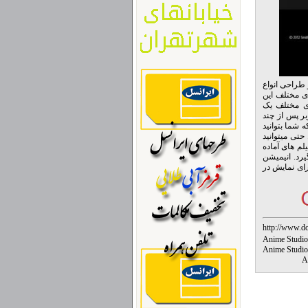
استفاده از برنامه ی Anime Studio 9 به ساخت و طراحی انواع
اشد که با قسمت های مختلف این
ای مختلف یک
بر پس از چند
ه شما بتوانید
دام به ساخت انیمیشن های ۳ بعدی نمایید. حتی میتوانید
و فیلم های آماده
یرد. انیمیشن
برای نمایش در
http://www
%DA%A9%D
نلود Anime Studio 9
%D8%A8%D
 Anime Studio 9 Tutorial
%D8%A7%D8