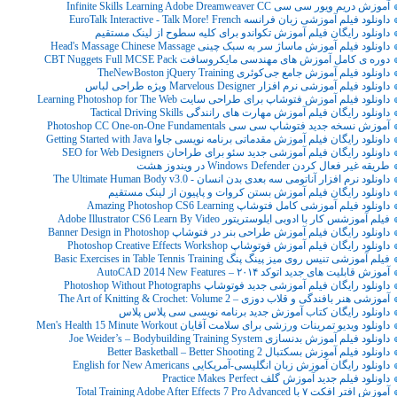
آموزش دریم ویور سی سی Infinite Skills Learning Adobe Dreamweaver CC
داونلود فیلم آموزشی زبان فرانسه EuroTalk Interactive - Talk More! French
داونلود رایگان فیلم آموزش تکواندو برای کلیه سطوح از لینک مستقیم
داونلود فیلم آموزش ماساژ سر به سبک چینی Head's Massage Chinese Massage
دوره ی کامل آموزش های مهندسی مایکروسافت CBT Nuggets Full MCSE Pack
داونلود فیلم آموزش جامع جی‌کوئری TheNewBoston jQuery Training
داونلود فیلم آموزشی نرم افزار Marvelous Designer ویژه طراحی لباس
داونلود فیلم آموزش فتوشاپ برای طراحی سایت Learning Photoshop for The Web
داونلود رایگان فیلم آموزش مهارت های رانندگی Tactical Driving Skills
آموزش نسخه جدید فتوشاپ سی سی Photoshop CC One-on-One Fundamentals
داونلود رایگان فیلم آموزش مقدماتی برنامه نویسی جاوا Getting Started with Java
داونلود رایگان فیلم آموزشی جدید سئو برای طراحان SEO for Web Designers
طریقه غیر فعال کردن Windows Defender در ویندوز هشت
داونلود نرم افزار آناتومی سه بعدی بدن انسان - The Ultimate Human Body v3.0
داونلود رایگان فیلم آموزش بستن کروات و پاپیون از لینک مستقیم
داونلود فیلم آموزشی کامل فتوشاپ Amazing Photoshop CS6 Learning
فیلم آموزشس کار با ادوبی ایلوستریتور Adobe Illustrator CS6 Learn By Video
داونلود رایگان فیلم آموزش طراحی بنر در فتوشاپ Banner Design in Photoshop
داونلود رایگان فیلم آموزش فوتوشاپ Photoshop Creative Effects Workshop
فیلم آموزشی تنیس روی میز پینگ پنگ Basic Exercises in Table Tennis Training
آموزش قابلیت های جدید اتوکد ۲۰۱۴ – AutoCAD 2014 New Features
داونلود رایگان فیلم آموزشی جدید فوتوشاپ Photoshop Without Photographs
آموزشی هنر بافندگی و قلاب دوزی – The Art of Knitting & Crochet: Volume 2
داونلود رایگان کتاب آموزش جدید برنامه نویسی سی پلاس پلاس
داونلود ویدیو تمرینات ورزشی برای سلامت آقایان Men's Health 15 Minute Workout
داونلود فیلم آموزش بدنسازی Joe Weider’s – Bodybuilding Training System
داونلود فیلم آموزش بسکتبال Better Basketball – Better Shooting 2
داونلود رایگان آموزش زبان انگلیسی-آمریکایی English for New Americans
داونلود فیلم جدید آموزش گلف Practice Makes Perfect
آموزش افتر افکت ۷ با Total Training Adobe After Effects 7 Pro Advanced