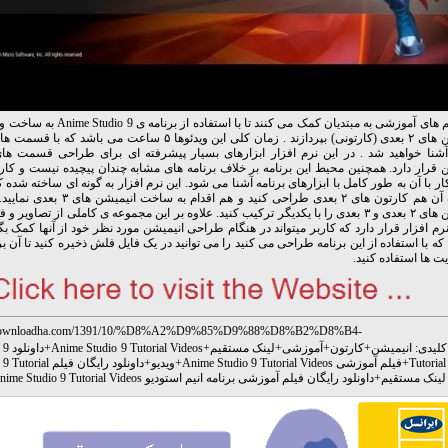
این فیلم های آموزشی به مبتدیان کمک می کنند تا با 
انیمیشن های ۲ بعدی (کارتونی) بپردازند . زمان کلی این ویدئوها ۵ ساعت می ب
 آشنا خواهید شد . در این نرم افزار ابزارهای بسیار پیشرفته ای برای طراحی قسمت ه
 قرار دارد. همچنین محیط این برنامه بر خلاف برنامه های مشابه چندان پیچیده نیست و کار
ر با آن به طور کامل با ابزارهای برنامه آشنا می شود. این نرم افزار به گونه ای ساخته شده ک
با کمک آن هم کارتون های ۲ بعدی طراحی کنید و هم اق
انیمیشن های ۲ بعدی و ۳ بعدی را با یکدیگر ترکیب کنید. علاوه بر این مجموعه ی کاملی از تصاویر 
نرم افزار قرار دارد که کاربر میتواند در هنگام طراحی انیمیشن مورد نظر خود از آنها کمک بگ
 که با استفاده از این برنامه طراحی می کنید را می توانید در یک فایل فلش ذخیره کنید تا آن 
 ها استفاده کنید.
.downloadha.com/1391/10/%D8%A2%D9%85%D9%88%D8%B2%D8%B4-
8%A7%D8%B1-%D8%A8%D8%A7-
لیدی:
انیمیشن
+
کارتون
+
آموزشی
+
لینک مستقیم
+
Anime Studio 9 Tutorial Videos
+
داو
8%B1%D9%86%D8%A7%D9%85%D9%87-%D8%A7%D9%86%DB%8C%D9%85%D9
Tutorial
+
فیلم آموزشی Anime Studio 9 Tutorial Videos
+
ویدیو
+
داونلود رایگان فیلم
%B3%D8%AA%D9%88%D8%AF%DB%8C%D9%88-anime-studio-9-video-tutor/
+
داونلود رایگان فیلم آموزشی برنامه انیم استودیو Anime Studio 9 Tutorial Videos