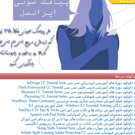
ینکهای مرتبط
داونلود دوره های آموزشی این‌دیزاین سی سی InDesign CC Tutorial Serie
داونلود دوره های آموزشی ادوبی فلش سی سی Flash Professional CC Tutorial
داونلود دوره های آموزشی ایلوستریتور سی سی Illustrator CC Tutorial Series
داونلود دوره های آموزشی فتوشاپ سی سی Photoshop CC Tutorial Series
داونلود فیلم آموزش سفارشی سازی پوسته وردپرس WordPress Theme Customizer
داونلود رایگان Windows 8.1 Essential Training - فیلم آموزش ویندوز 8.1
داونلود فیلم آموزش ترفند ها و نکات سی اس اس TutsPlus CSS Tips & Tricks
داونلود مجموعه آموزش صوتی زبان اسپانیایی Spanish with Paul Noble
داونلود فیلم آموزش طراحی وب سایت های پویا با پی اچ پی و مای اس کیو ال
داونلود فیلم آموزش طراحی کتاب در ایندیزاین به همراه زیرنویس انگلیسی
داونلود فیلم آموزش مهارت های اسکی Skiing Skills Tutorial Serie
فیلم آموزش فتوشاپ سی سی Infinite Skills Learning Adobe Photoshop CC