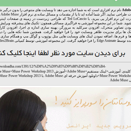
Adob
نام نرم افزاری است که به شما اجازه می دهد تا وبسایت های متنوعی را بدون درگیر شد
دست
و به قدرت این نرم افزار پی ببرید، با Ted LoCascio که طراحی زبردست در زمینه ی 
وید. شما در این مجموعه آموزشی به فراگیری مسائلی همچون: تکنیک های پیشرفته ویرایش
ودن تصاویر متحرک، افزودن سرکلید به مرورگر، بهینه سازی اندازه ی اجزا، افزودن کاراک
نک ها برای مدیریت ظاهر وبسایت خود را فرا خواهید گرفت. همچنین شما نکته هایی را در 
ها و فرم ها، اضافه نمودن لینک های وبسایت هایی مثل یوتیوب و گوگل مپ و همگام سازی 
.downloadha.com/1391/12/%D8%A2%D9%85%D9%88%D8%B2%D8%B4-
%B1%D9%81%D9%87-%D8%A7%DB%8C-adobe-muse-%D8%A8%D8%A7-muse-pow
لیدی:
آموزشی
+
لینک مستقیم
+
Adobe Muse
+
آموزش Adobe Muse
Muse Power Workshop 2013
+
13/
Muse Power Worksho
+
داونلود آموزش حرفه ای Adobe Muse با Muse Power Workshop 2013
Ado