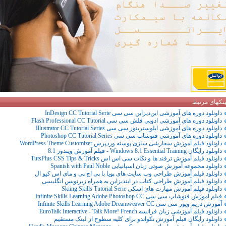
ینکهای مرتبط
داونلود دوره های آموزشی این‌دیزاین سی سی InDesign CC Tutorial Serie
داونلود دوره های آموزشی ادوبی فلش سی سی Flash Professional CC Tutorial
داونلود دوره های آموزشی ایلوستریتور سی سی Illustrator CC Tutorial Series
داونلود دوره های آموزشی فتوشاپ سی سی Photoshop CC Tutorial Series
داونلود فیلم آموزش سفارشی سازی پوسته وردپرس WordPress Theme Customizer
داونلود رایگان Windows 8.1 Essential Training - فیلم آموزش ویندوز 8.1
داونلود فیلم آموزش ترفند ها و نکات سی اس اس TutsPlus CSS Tips & Tricks
داونلود مجموعه آموزش صوتی زبان اسپانیایی Spanish with Paul Noble
داونلود فیلم آموزش طراحی وب سایت های پویا با پی اچ پی و مای اس کیو ال
داونلود فیلم آموزش طراحی کتاب در ایندیزاین به همراه زیرنویس انگلیسی
داونلود فیلم آموزش مهارت های اسکی Skiing Skills Tutorial Serie
فیلم آموزش فتوشاپ سی سی Infinite Skills Learning Adobe Photoshop CC
آموزش دریم ویور سی سی Infinite Skills Learning Adobe Dreamweaver CC
داونلود فیلم آموزشی زبان فرانسه EuroTalk Interactive - Talk More! French
داونلود رایگان فیلم آموزش تکواندو برای کلیه سطوح از لینک مستقیم