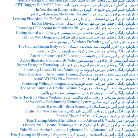
داونلود فیلم آموزش ماساژ سر به سبک چینی Head's Massage Chinese Massage
دوره ی کامل آموزش های مهندسی مایکروسافت CBT Nuggets Full MCSE Pack
داونلود فیلم آموزش جامع جی‌کوئری TheNewBoston jQuery Training
داونلود فیلم آموزشی نرم افزار Marvelous Designer ویژه طراحی لباس
داونلود فیلم آموزش فتوشاپ برای طراحی سایت Learning Photoshop for The Web
داونلود رایگان فیلم آموزش مهارت های رانندگی Tactical Driving Skills
آموزش نسخه جدید فتوشاپ سی سی Photoshop CC One-on-One Fundamentals
داونلود رایگان فیلم آموزش مقدماتی برنامه نویسی جاوا Getting Started with Java
داونلود رایگان فیلم آموزشی جدید سئو برای طراحان SEO for Web Designers
طریقه غیر فعال کردن Windows Defender در ویندوز هشت
داونلود نرم افزار آناتومی سه بعدی بدن انسان - The Ultimate Human Body v3.0
داونلود رایگان فیلم آموزش بستن کروات و پاپیون از لینک مستقیم
داونلود فیلم آموزشی کامل فتوشاپ Amazing Photoshop CS6 Learning
فیلم آموزشس کار با ادوبی ایلوستریتور Adobe Illustrator CS6 Learn By Video
داونلود رایگان فیلم آموزش طراحی بنر در فتوشاپ Banner Design in Photoshop
داونلود رایگان فیلم آموزش فوتوشاپ Photoshop Creative Effects Workshop
فیلم آموزشی تنیس روی میز پینگ پنگ Basic Exercises in Table Tennis Training
آموزش قابلیت های جدید اتوکد ۲۰۱۴ – AutoCAD 2014 New Features
داونلود رایگان فیلم آموزشی جدید فوتوشاپ Photoshop Without Photographs
آموزشی هنر بافندگی و قلاب دوزی – The Art of Knitting & Crochet: Volume 2
داونلود رایگان کتاب آموزش جدید برنامه نویسی سی پلاس پلاس
داونلود ویدیو تمرینات ورزشی برای سلامت آقایان Men's Health 15 Minute Workout
داونلود فیلم آموزش بدنسازی Joe Weider’s – Bodybuilding Training System
داونلود فیلم آموزش بسکتبال Better Basketball – Better Shooting 2
داونلود رایگان آموزش زبان انگلیسی-آمریکایی English for New Americans
داونلود فیلم جدید آموزش گلف Practice Makes Perfect
آموزش افتر افکت ۷ با Total Training Adobe After Effects 7 Pro Advanced
داونلود فیلم آموزش کار با آوت لوک ۲۰۱۳ – Outlook 2013 Essential Training
آموزش گام به گام Lightroom 4 با Video2Brain: Adobe Photoshop Lightroom 4
داونلود رایگان آموزش استفاده از ویندوز ۸ با Total Training for Microsoft Windows 8