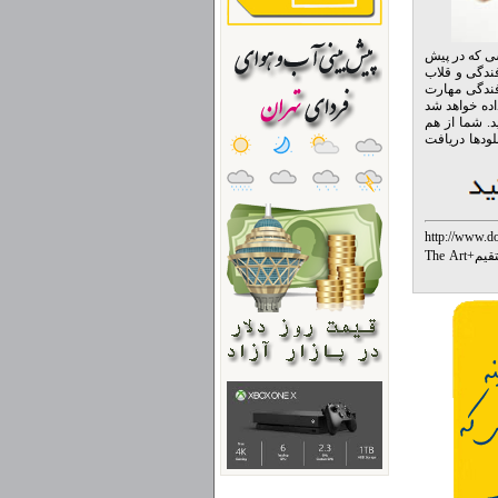
شی که در پیش
ندگی و قلاب
افندگی مهارت
ده خواهد شد
را بگیرید. شما از هم
لودها دریافت
http://ww
%D9%88%D
قیم
+
The Art
%D9%87%D
%D9%88-%