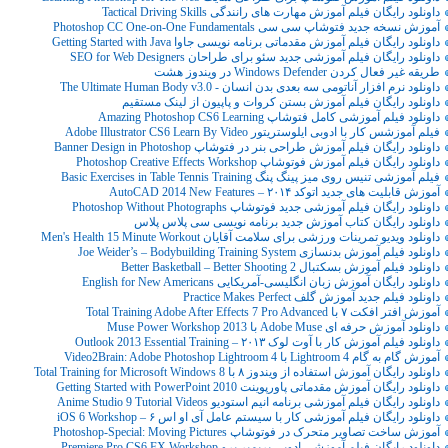
داونلود رایگان فیلم آموزش مهارت های رانندگی Tactical Driving Skills
آموزش نسخه جدید فتوشاپ سی سی Photoshop CC One-on-One Fundamentals
داونلود رایگان فیلم آموزش مقدماتی برنامه نویسی جاوا Getting Started with Java
داونلود رایگان فیلم آموزشی جدید سئو برای طراحان SEO for Web Designers
طریقه غیر فعال کردن Windows Defender در ویندوز هشت
داونلود نرم افزار آناتومی سه بعدی بدن انسان - The Ultimate Human Body v3.0
داونلود رایگان فیلم آموزش بستن کروات و پاپیون از لینک مستقیم
داونلود فیلم آموزشی کامل فتوشاپ Amazing Photoshop CS6 Learning
فیلم آموزشس کار با ادوبی ایلوستریتور Adobe Illustrator CS6 Learn By Video
داونلود رایگان فیلم آموزش طراحی بنر در فتوشاپ Banner Design in Photoshop
داونلود رایگان فیلم آموزش فوتوشاپ Photoshop Creative Effects Workshop
فیلم آموزشی تنیس روی میز پینگ پنگ Basic Exercises in Table Tennis Training
آموزش قابلیت های جدید اتوکد ۲۰۱۴ – AutoCAD 2014 New Features
داونلود رایگان فیلم آموزشی جدید فوتوشاپ Photoshop Without Photographs
داونلود رایگان کتاب آموزش جدید برنامه نویسی سی پلاس پلاس
داونلود ویدیو تمرینات ورزشی برای سلامت آقایان Men's Health 15 Minute Workout
داونلود فیلم آموزش بدنسازی Joe Weider’s – Bodybuilding Training System
داونلود فیلم آموزش بسکتبال Better Basketball – Better Shooting 2
داونلود رایگان آموزش زبان انگلیسی-آمریکایی English for New Americans
داونلود فیلم جدید آموزش گلف Practice Makes Perfect
آموزش افتر افکت ۷ با Total Training Adobe After Effects 7 Pro Advanced
داونلود آموزش حرفه ای Adobe Muse با Muse Power Workshop 2013
داونلود فیلم آموزش کار با آوت لوک ۲۰۱۳ – Outlook 2013 Essential Training
آموزش گام به گام Lightroom 4 با Video2Brain: Adobe Photoshop Lightroom 4
داونلود رایگان آموزش استفاده از ویندوز ۸ با Total Training for Microsoft Windows 8
داونلود رایگان آموزش مقدماتی پاورپوینت Getting Started with PowerPoint 2010
داونلود رایگان فیلم آموزشی برنامه انیم استودیو Anime Studio 9 Tutorial Videos
داونلود رایگان فیلم آموزشی کار با سیستم عامل آی او اس ۶ – iOS 6 Workshop
آموزش ساخت تصاویر متحرک در فوتوشاپ Photoshop-Special: Moving Pictures
داونلود رایگان فیلم آموزشی ادوبی پریمیر پرو Premiere Pro CS6 FX Workshop