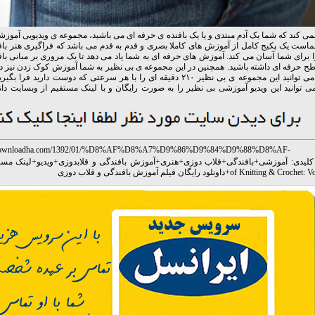
ی کند که شما یک آدم مبتدی و یا یک بافنده ی حرفه ای می باشید، مجموعه ی ویدیویی آموز
ست یک پکیج کامل از آموزش های کاملا بصری و قدم به قدم می باشد که فراگیری هنر باف
 برای شما آسان می کند. آموزش های حرفه ای به شما یاد می دهد تا یک مروری بر مبانی ب
 حرفه ای داشته باشید. همچنین در این مجموعه ی بی نظیر به شما آموزش کوک زدن نیز دا
و شما می توانید این مجموعه ی بی نظیر ۲۱۰ دقیقه ای را با هر سرعتی که دوست دارید ف
ی توانید این ویدیو آموزشی بی نظیر را به صورت رایگان و با لینک مستقیم از وبسایت دان
w.downloadha.com/1392/01/%D8%AF%D8%A7%D9%86%D9%84%D9%88%D8%AF-
B%8C%D8%AF%DB%8C%D9%88-%D8%A2%D9%85%D9%88%D8%B2%D8%B4%D
کلیدی:
آموزشی
+
بافندگی
+
قلاب دوزی
+
هنری
+
آموزش بافندگی و قلابدوزی
+
ویدیو
+
لینک مست
9%86%D8%B1-%D8%A8%D8%A7%D9%81%D9%86%D8%AF%DA%AF%DB%8C-
of Knitting & Crochet: V
+
داونلود رایگان فیلم آموزش بافندگی و قلاب دوزی
D9%82%D9%84%D8%A7%D8%A8/