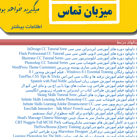
ینکهای مرتبط
داونلود دوره های آموزشی این‌دیزاین سی سی InDesign CC Tutorial Serie
داونلود دوره های آموزشی ادوبی فلش سی سی Flash Professional CC Tutorial
داونلود دوره های آموزشی ایلوستریتور سی سی Illustrator CC Tutorial Series
داونلود دوره های آموزشی فتوشاپ سی سی Photoshop CC Tutorial Series
داونلود فیلم آموزش سفارشی سازی پوسته وردپرس WordPress Theme Customizer
داونلود رایگان Windows 8.1 Essential Training - فیلم آموزش ویندوز 8.1
داونلود فیلم آموزش ترفند ها و نکات سی اس اس TutsPlus CSS Tips & Tricks
داونلود مجموعه آموزش صوتی زبان اسپانیایی Spanish with Paul Noble
داونلود فیلم آموزش طراحی وب سایت های پویا با پی اچ پی و مای اس کیو ال
داونلود فیلم آموزش طراحی کتاب در ایندیزاین به همراه زیرنویس انگلیسی
داونلود فیلم آموزش مهارت های اسکی Skiing Skills Tutorial Serie
فیلم آموزش فتوشاپ سی سی Infinite Skills Learning Adobe Photoshop CC
آموزش دریم ویور سی سی Infinite Skills Learning Adobe Dreamweaver CC
داونلود فیلم آموزشی زبان فرانسه EuroTalk Interactive - Talk More! French
داونلود رایگان فیلم آموزش تکواندو برای کلیه سطوح از لینک مستقیم
داونلود فیلم آموزش ماساژ سر به سبک چینی Head's Massage Chinese Massage
دوره ی کامل آموزش های مهندسی مایکروسافت CBT Nuggets Full MCSE Pack
داونلود فیلم آموزش جامع جی‌کوئری TheNewBoston jQuery Training
داونلود فیلم آموزشی نرم افزار Marvelous Designer ویژه طراحی لباس
داونلود فیلم آموزش فتوشاپ برای طراحی سایت Learning Photoshop for The Web