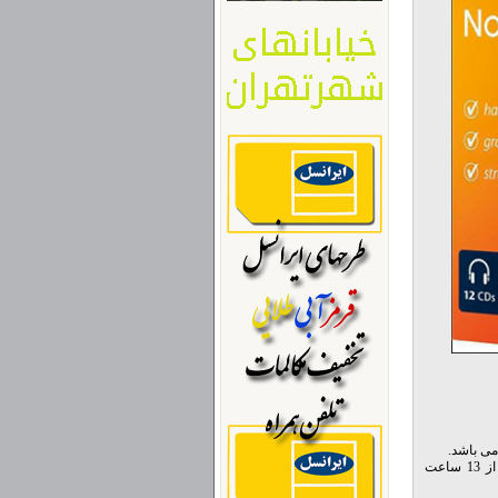
در این مجموعه از سری آموزش های پائول نابل که به زبان اسپانیایی پرداخته است شما با بیش از 13 ساعت