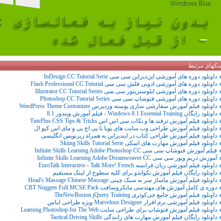
ینکهای مرتبط
داونلود دوره های آموزشی این‌دیزاین سی سی InDesign CC Tutorial Serie
داونلود دوره های آموزشی ادوبی فلش سی سی Flash Professional CC Tutorial
داونلود دوره های آموزشی ایلوستریتور سی سی Illustrator CC Tutorial Series
داونلود دوره های آموزشی فتوشاپ سی سی Photoshop CC Tutorial Series
داونلود فیلم آموزش سفارشی سازی پوسته وردپرس WordPress Theme Customizer
داونلود رایگان Windows 8.1 Essential Training - فیلم آموزش ویندوز 8.1
داونلود فیلم آموزش ترفند ها و نکات سی اس اس TutsPlus CSS Tips & Tricks
داونلود فیلم آموزش طراحی وب سایت های پویا با پی اچ پی و مای اس کیو ال
داونلود فیلم آموزش طراحی کتاب در ایندیزاین به همراه زیرنویس انگلیسی
داونلود فیلم آموزش مهارت های اسکی Skiing Skills Tutorial Serie
فیلم آموزش فتوشاپ سی سی Infinite Skills Learning Adobe Photoshop CC
آموزش دریم ویور سی سی Infinite Skills Learning Adobe Dreamweaver CC
داونلود فیلم آموزشی زبان فرانسه EuroTalk Interactive - Talk More! French
داونلود رایگان فیلم آموزش تکواندو برای کلیه سطوح از لینک مستقیم
داونلود فیلم آموزش ماساژ سر به سبک چینی Head's Massage Chinese Massage
دوره ی کامل آموزش های مهندسی مایکروسافت CBT Nuggets Full MCSE Pack
داونلود فیلم آموزش جامع جی‌کوئری TheNewBoston jQuery Training
داونلود فیلم آموزشی نرم افزار Marvelous Designer ویژه طراحی لباس
داونلود فیلم آموزش فتوشاپ برای طراحی سایت Learning Photoshop for The Web
داونلود رایگان فیلم آموزش مهارت های رانندگی Tactical Driving Skills