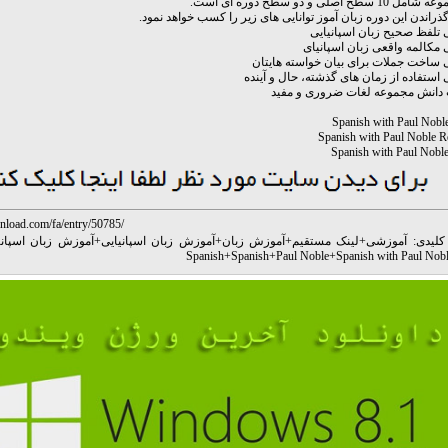
 سطح اصلی و دو سطح دوره ای است.
ذراندن این دوره زبان آموز توانایی های زیر را کسب خواهد نمود.
یی تلفظ صحیح زبان اسپانیایی
یی مکالمه واقعی زبان اسپانیای
یی ساخت جملات برای بیان خواسته هایتان
یی استفاده از زمان های گذشته، حال و آینده
دانش مجموعه لغات ضروری و مفید
nload.com/fa/entry/50785/
کلیدی:
آموزشی
+
لینک مستقیم
+
آموزش زبان
+
آموزش زبان اسپانیایی
+
آموزش زبان اسپانی
Spanish
+
Spanish
+
Paul Noble
+
Spanish with Paul Nob