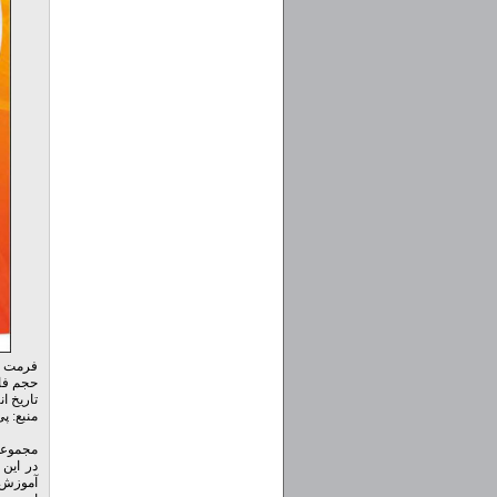
فرمت صو
حجم فایل: 659.1
تاریخ انتشار: 39
منبع: پ
مجموعه آموزش صوتی پا
آموزش ص