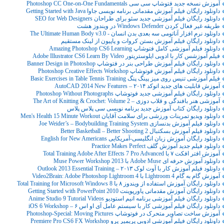
آموزش نسخه جدید فتوشاپ سی سی Photoshop CC One-on-One Fundamentals
داونلود رایگان فیلم آموزش مقدماتی برنامه نویسی جاوا Getting Started with Java
داونلود رایگان فیلم آموزشی جدید سئو برای طراحان SEO for Web Designers
طریقه غیر فعال کردن Windows Defender در ویندوز هشت
داونلود نرم افزار آناتومی سه بعدی بدن انسان - The Ultimate Human Body v3.0
داونلود رایگان فیلم آموزش بستن کروات و پاپیون از لینک مستقیم
داونلود فیلم آموزشی کامل فتوشاپ Amazing Photoshop CS6 Learning
فیلم آموزشس کار با ادوبی ایلوستریتور Adobe Illustrator CS6 Learn By Video
داونلود رایگان فیلم آموزش طراحی بنر در فتوشاپ Banner Design in Photoshop
داونلود رایگان فیلم آموزش فوتوشاپ Photoshop Creative Effects Workshop
فیلم آموزشی تنیس روی میز پینگ پنگ Basic Exercises in Table Tennis Training
آموزش قابلیت های جدید اتوکد ۲۰۱۴ – AutoCAD 2014 New Features
داونلود رایگان فیلم آموزشی جدید فوتوشاپ Photoshop Without Photographs
آموزشی هنر بافندگی و قلاب دوزی – The Art of Knitting & Crochet: Volume 2
داونلود رایگان کتاب آموزش جدید برنامه نویسی سی پلاس پلاس
داونلود ویدیو تمرینات ورزشی برای سلامت آقایان Men's Health 15 Minute Workout
داونلود فیلم آموزش بدنسازی Joe Weider’s – Bodybuilding Training System
داونلود فیلم آموزش بسکتبال Better Basketball – Better Shooting 2
داونلود رایگان آموزش زبان انگلیسی-آمریکایی English for New Americans
داونلود فیلم جدید آموزش گلف Practice Makes Perfect
آموزش افتر افکت ۷ با Total Training Adobe After Effects 7 Pro Advanced
داونلود آموزش حرفه ای Adobe Muse با Muse Power Workshop 2013
داونلود فیلم آموزش کار با آوت لوک ۲۰۱۳ – Outlook 2013 Essential Training
آموزش گام به گام Lightroom 4 با Video2Brain: Adobe Photoshop Lightroom 4
داونلود رایگان آموزش استفاده از ویندوز ۸ با Total Training for Microsoft Windows 8
داونلود رایگان آموزش مقدماتی پاورپوینت Getting Started with PowerPoint 2010
داونلود رایگان فیلم آموزشی برنامه انیم استودیو Anime Studio 9 Tutorial Videos
داونلود رایگان فیلم آموزشی کار با سیستم عامل آی او اس ۶ – iOS 6 Workshop
آموزش ساخت تصاویر متحرک در فوتوشاپ Photoshop-Special: Moving Pictures
داونلود رایگان فیلم آموزشی ادوبی پریمیر پرو Premiere Pro CS6 FX Workshop