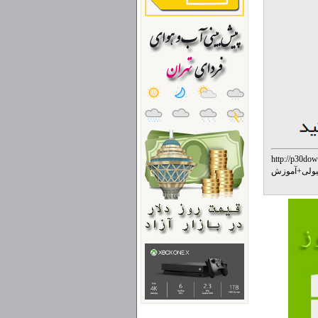
http://p30dow
ولی
+
آموزش