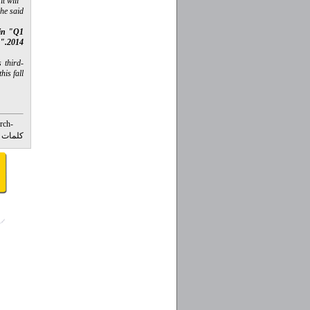
t will
he said.
 in "Q1
2014."
 third-
is fall.
rch-
کلمات ک