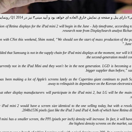
Q1 2 رونمایی خواهد شد.
on of Retina displays for the iPad mini 2 will begin in the June - July timeframe, according 
research note from DisplaySearch analyst Richar
on with CNet this weekend, Shim noted, “We should see the start of mass production of the pa
June 
dded that Samsung is not in the supply chain for iPad mini displays at the moment, nor will it
the second-generation model com
urrently not in the iPad Mini and they won't be in the next generation. LGD is becoming 
bigger supplier than before,” sa
as been making a lot of Apple’s screens lately as the Cupertino giant continues to push 
away to relinquish its dependence on the Korean electronic
at other display manufacturers will participate in the iPad mini 2, but LG will be the main
s
 iPad mini 2 would have a screen size identical to the one selling today, but with a resolu
2048x1536 pixels (just like the iPad 3 and iPad 4, both of which have Retina di
 mini has a smaller screen, the PPI (pixels per inch) density will increase. In fact, it will hav
the highest density screens on the market, sa