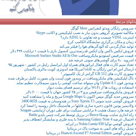
ینکهای مرتبط
سرویس رایگان ویدئو کنفرانس Meet گوگل
مکالمه تصویری گروهی بدون نیاز به نصب اپلیکیشن و اکانت Skype
اینترنت VDSL چیست و چه تفاوتی با ADSL دارد؟
زمان و مکان برگزاری نمایشگاه الکامپ کرج
تولید شال‌گردنی که آلودگی‌های هوا را فیلتر می‌کند
فروش ایکس باکس وان ایکس قدرتمندترین کنسول بازی با قیمت ۱ ترابایت ۴۹۹ دلار
قیمت سرفیس استودیو مایکروسافت Microsoft Surface Studio All In One
اندروید ۷٫۰ برای گوشی‌های سونی عرضه شد
تعداد سیم کارت های فعال اپراتورهای همراه اول ایرانسل رایتل در کشور - شهریور ۹۵
ارسال اس ام اس رایگان به کانادا امریکا هند اندونزی کویت مالزی پاکستان
مموری کارت های 512 GB گرانتر از یک کامپیوتر !
باگ اپلیکیشن های مایکروسافت در ویندوز فون آپدیت وان بصورت کامل برطرف شده
ویندوز فون 8.1 Update وان میتواند ساعت گوشی را بدون سیمکارت تنظیم نماید
استفاده ی روبات ها از Wi-Fi برای ترسیم فضای پشت دیوار
فروش مایکروسافت سرفیس پرو ۳ در ۲۵ کشور جهان با قیمت ۲۰۰۰ دلار
سرویس جدید گوگل مپس اکنون با Google Maps مریخ و ماه را مشاهده کنید
فروش گوشی جدید سونی Sony Xperia T3 در هندوستان به قیمت $465/€346
ولادیمیر پوتین قانون ذخیره سازی فایلها در هاستینگ داخل روسیه را امضا کرد
عرضه هارد دیسک هشت ۸ ترابایتی سیگیت برای طی دوران آزمایشی Seagate
راه اندازی سایت بوسکا Busca در برزیل توسط شرکت چینی بایدو Baidu
احتمال عرضه Samsung Galaxy Note 4 با بدنه فلزی و نمایشگر انعطاف پذیر
فروش گوشی نوکیا Nokia Lumia 930 در ایرلند
تبدیل زباله های اتمی به سوخت پاک در بریتانیا
فروش گوشی Huawei Ascend P7 Arsenal Edition در بریتانیا