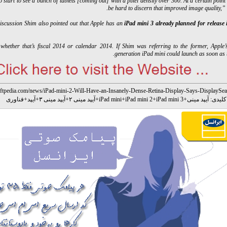
o start to see a bunch of tablets [coming out] with a pixel density over 300. At a certain point i
be hard to discern that improved image quality,” 
iscussion Shim also pointed out that Apple has an
iPad mini 3 already planned for release
r whether that’s fiscal 2014 or calendar 2014. If Shim was referring to the former, Apple’s
generation iPad mini could launch as soon as th
oftpedia.com/news/iPad-mini-2-Will-Have-an-Insanely-Dense-Retina-Display-Says-DisplaySea
لیدی:
آیپد مینی
+
iPad mini 3
+
iPad mini 2
+
iPad mini
+
آیپد مینی ۲
+
آیپد مینی ۳
+
آیپد
+
فناوری