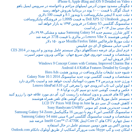
iPhone 6, Apple iRing and iOS 9 Detailed on Video
چگونگی مسدود نمودن آدرس ایمیلهای مزاحم و ناخواسته در سرویس ایمیل یاهو
عینک گوگل با قیمت ۱۰۰۰ پوند در بریتانیا بفروش خواهد رسید
تبلت جدید 8 اینچی مایکروسافت با ویندوز 8.1 و قیمت 100 دلاری
فروش Dell XPS 12 Ultrabook به قیمت $1,099 در فروشگاه مایکروسافت
سامسونگ گلکسی Galaxy S5 در فرودین ۱۳۹۳ به بازار خواهد آمد
مک مینی مدل ۲۰۱۴ در راه است
کاور شارژر بیسیم جدید Samsung Galaxy S4 سفید و مشکی ۶۹.۹۹ دلار
گوشی هوشمند Lenovo Vibe X در مالزی با قیمت $373 عرضه شد
تبلت موزیلا فایرفاکس Mozilla Firefox Tablet حدود ۱۵۰ دلار
لامپ حبابی مسطح ال ای دی فیلیپس
عزم اینتل برای عرضه دستگاههای دوال سیستم عامل ویندوز و اندروید در CES 2014
مشخصات و قیمت خودروی فوق سریع جهان : بوگاتی ویرون سوپر اسپرت
آغاز فروش آیپد ایر
Windows 9 Concept Comes with Cortana, Improved Charms Bar
Android 4.4 KitKat Features Detailed by Google
شیوه جدید تبلیغات مایکروسافت در ویندوز هشت Hero Ads
مشخصات و قیمت گلکسی نوت جدید سامسونگ Galaxy Note 10.1 2014
ورژن جدید وردپرس ۳.۷ بصورت اتوماتیک آپدیت خواهد شد و امنیت بالاتری دارد
لنوو اولین لپ تاپ اندرویدی خود را معرفی کرد Lenovo IdeaPad A10
عکس و قیمت گوشی جدید دو سیم کارت نوکیا ۲۰۸
یاهو ID های قدیمی و بدون استفاده را ریست کرد. آی دی مورد علاقه خود را رزرو کنید
سیستم عامل موزیلا فایرفاکس برای گوشی های تلفن همراه هوشمند
کاهش قیمت ال سی دی ها LCD TV Prices Will Drop in June
قیمت جدیدترین هندی کم سونی Sony Handycam GW88V
سامسونگ گلکسی اس 4 زوم با دوربین 16 مگاپیکسل Samsung Galaxy S4 Zoom
مشخصات و قیمت سامسونگ گلکسی اس 4 مینی Samsung Galaxy S4 mini
نسل چهارم CPU های Core i7 اینتل Intel® Core™ i7-4770K عرضه شد
ویندوز اکس پی هنوز دومین سیستم عامل در حال استفاده
امکان چت و گپ Skype تحت مرورگر اسکایپ از طریق آوتلوک داتکام Outlook.com