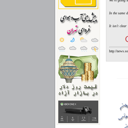
“We're going t
In the same d
It isn’t clea
http://news.s
351177.shtml