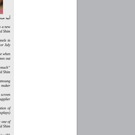
آیپد مینی۲ دارای پنل و صفحه ی نمایش خارق العاده ای خواهد بود و آیپد مینی۳ نیز در 014
to a new
d Shim.
nels in
or July.”
 be when
es out.
a much
id Shim.
Samsung
s maker.
 screen
upplier.
tion of
splays).
e one of
id Shim.