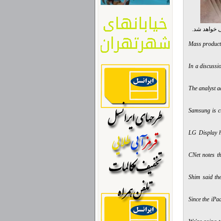
Mass producti
In a discussi
The analyst a
“Samsung is c
LG Display h
CNet notes th
Shim said the
Since the iPad