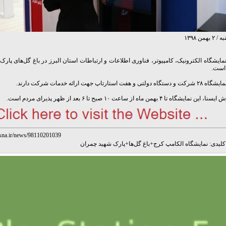
همن ۱۳۹۸
مایشگاه الکترونیک، کامپیوتر، فناوری اطلاعات و ارتباطات استان البرز در باغ گل‌های پار
 است.
لتی و هفت استارتاپ جهت ارائه خدمات شرکت دارند.
نمایشگاه تا ۴ بهمن ماه از ساعت ۱۰ صبح تا ۶ بعد از ظهر پذیرای مردم است.
isna.ir/news/98110201039
لیدی:
نمایشگاه الکامپ کرج
+
باغ گل‌ها
+
پارک شهید چمران