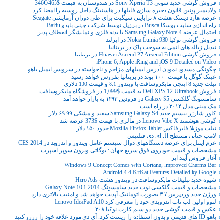
فروش گوشی جدید سونی Sony Xperia T3 در هندوستان به قیمت $465/€346
ولادیمیر پوتین قانون ذخیره سازی فایلها در هاستینگ داخل روسیه را امضا کرد
عرضه هارد دیسک هشت ۸ ترابایتی سیگیت برای طی دوران آزمایشی Seagate
راه اندازی سایت بوسکا Busca در برزیل توسط شرکت چینی بایدو Baidu
احتمال عرضه Samsung Galaxy Note 4 با بدنه فلزی و نمایشگر انعطاف پذیر
فروش گوشی نوکیا Nokia Lumia 930 در ایرلند
تبدیل زباله های اتمی به سوخت پاک در بریتانیا
فروش گوشی Huawei Ascend P7 Arsenal Edition در بریتانیا
iPhone 6, Apple iRing and iOS 9 Detailed on Video
چگونگی مسدود نمودن آدرس ایمیلهای مزاحم و ناخواسته در سرویس ایمیل یاهو
عینک گوگل با قیمت ۱۰۰۰ پوند در بریتانیا بفروش خواهد رسید
تبلت جدید 8 اینچی مایکروسافت با ویندوز 8.1 و قیمت 100 دلاری
فروش Dell XPS 12 Ultrabook به قیمت $1,099 در فروشگاه مایکروسافت
سامسونگ گلکسی Galaxy S5 در فرودین ۱۳۹۳ به بازار خواهد آمد
مک مینی مدل ۲۰۱۴ در راه است
کاور شارژر بیسیم جدید Samsung Galaxy S4 سفید و مشکی ۶۹.۹۹ دلار
گوشی هوشمند Lenovo Vibe X در مالزی با قیمت $373 عرضه شد
تبلت موزیلا فایرفاکس Mozilla Firefox Tablet حدود ۱۵۰ دلار
لامپ حبابی مسطح ال ای دی فیلیپس
عزم اینتل برای عرضه دستگاههای دوال سیستم عامل ویندوز و اندروید در CES 2014
مشخصات و قیمت خودروی فوق سریع جهان : بوگاتی ویرون سوپر اسپرت
آغاز فروش آیپد ایر
Windows 9 Concept Comes with Cortana, Improved Charms Bar
Android 4.4 KitKat Features Detailed by Google
شیوه جدید تبلیغات مایکروسافت در ویندوز هشت Hero Ads
مشخصات و قیمت گلکسی نوت جدید سامسونگ Galaxy Note 10.1 2014
ورژن جدید وردپرس ۳.۷ بصورت اتوماتیک آپدیت خواهد شد و امنیت بالاتری دارد
لنوو اولین لپ تاپ اندرویدی خود را معرفی کرد Lenovo IdeaPad A10
عکس و قیمت گوشی جدید دو سیم کارت نوکیا ۲۰۸
یاهو ID های قدیمی و بدون استفاده را ریست کرد. آی دی مورد علاقه خود را رزرو کنید