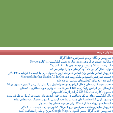
ینکهای مرتبط
سرویس رایگان ویدئو کنفرانس Meet گوگل
مکالمه تصویری گروهی بدون نیاز به نصب اپلیکیشن و اکانت Skype
اینترنت VDSL چیست و چه تفاوتی با ADSL دارد؟
تولید شال‌گردنی که آلودگی‌های هوا را فیلتر می‌کند
فروش ایکس باکس وان ایکس قدرتمندترین کنسول بازی با قیمت ۱ ترابایت ۴۹۹ دلار
قیمت سرفیس استودیو مایکروسافت Microsoft Surface Studio All In One
اندروید ۷٫۰ برای گوشی‌های سونی عرضه شد
تعداد سیم کارت های فعال اپراتورهای همراه اول ایرانسل رایتل در کشور - شهریور ۹۵
ارسال اس ام اس رایگان به کانادا امریکا هند اندونزی کویت مالزی پاکستان
مموری کارت های 512 GB گرانتر از یک کامپیوتر !
باگ اپلیکیشن های مایکروسافت در ویندوز فون آپدیت وان بصورت کامل برطرف شده
ویندوز فون 8.1 Update وان میتواند ساعت گوشی را بدون سیمکارت تنظیم نماید
استفاده ی روبات ها از Wi-Fi برای ترسیم فضای پشت دیوار
فروش مایکروسافت سرفیس پرو ۳ در ۲۵ کشور جهان با قیمت ۲۰۰۰ دلار
سرویس جدید گوگل مپس اکنون با Google Maps مریخ و ماه را مشاهده کنید