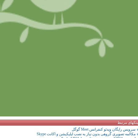
ینکهای مرتبط
سرویس رایگان ویدئو کنفرانس Meet گوگل
مکالمه تصویری گروهی بدون نیاز به نصب اپلیکیشن و اکانت Skype