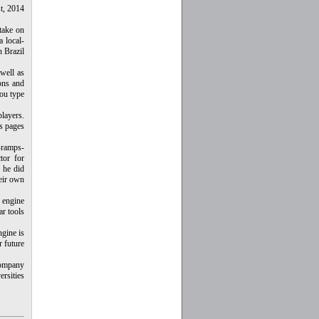
t, 2014
take on
 local-
 Brazil.
 well as
ions and
ou type.
players.
s pages.
-ramps-
tor for
 he did
eir own.
h engine
r tools.
ngine is
 future.
company
rsities.