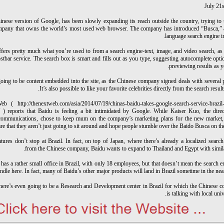
July 21s
inese version of Google, has been slowly expanding its reach outside the country, trying to 
mpany that owns the world’s most used web browser. The company has introduced “Busca,” a
language search engine in
ffers pretty much what you’re used to from a search engine-text, image, and video search, as
Postbar service. The search box is smart and fills out as you type, suggesting autocomplete opt
previewing results as y
going to be content embedded into the site, as the Chinese company signed deals with several 
It’s also possible to like your favorite celebrities directly from the search result
 ( http://thenextweb.com/asia/2014/07/19/chinas-baidu-takes-google-search-service-brazil
/ ) reports that Baidu is feeling a bit intimidated by Google. While Kaiser Kuo, the direc
l communications, chose to keep mum on the company’s marketing plans for the new market,
re that they aren’t just going to sit around and hope people stumble over the Baido Busca on th
tures don’t stop at Brazil. In fact, on top of Japan, where there’s already a localized searc
from the Chinese company, Baidu wants to expand to Thailand and Egypt with simila
as a rather small office in Brazil, with only 18 employees, but that doesn’t mean the search e
handle here. In fact, many of Baidu’s other major products will land in Brazil sometime in the near
 there’s even going to be a Research and Development center in Brazil for which the Chinese 
is talking with local unive