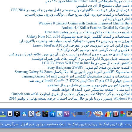
تبلت موزیلا فایرفاکس Mozilla Firefox Tablet حدود ۱۵۰ دلار
لامپ حبابی مسطح ال ای دی فیلیپس
عزم اینتل برای عرضه دستگاههای دوال سیستم عامل ویندوز و اندروید در CES 2014
مشخصات و قیمت خودروی فوق سریع جهان : بوگاتی ویرون سوپر اسپرت
آغاز فروش آیپد ایر
Windows 9 Concept Comes with Cortana, Improved Charms Bar
Android 4.4 KitKat Features Detailed by Google
شیوه جدید تبلیغات مایکروسافت در ویندوز هشت Hero Ads
مشخصات و قیمت گلکسی نوت جدید سامسونگ Galaxy Note 10.1 2014
ورژن جدید وردپرس ۳.۷ بصورت اتوماتیک آپدیت خواهد شد و امنیت بالاتری دارد
لنوو اولین لپ تاپ اندرویدی خود را معرفی کرد Lenovo IdeaPad A10
عکس و قیمت گوشی جدید دو سیم کارت نوکیا ۲۰۸
یاهو ID های قدیمی و بدون استفاده را ریست کرد. آی دی مورد علاقه خود را رزرو کنید
سیستم عامل موزیلا فایرفاکس برای گوشی های تلفن همراه هوشمند
کاهش قیمت ال سی دی ها LCD TV Prices Will Drop in June
قیمت جدیدترین هندی کم سونی Sony Handycam GW88V
سامسونگ گلکسی اس 4 زوم با دوربین 16 مگاپیکسل Samsung Galaxy S4 Zoom
مشخصات و قیمت سامسونگ گلکسی اس 4 مینی Samsung Galaxy S4 mini
نسل چهارم CPU های Core i7 اینتل Intel® Core™ i7-4770K عرضه شد
ویندوز اکس پی هنوز دومین سیستم عامل در حال استفاده
آیپد مینی ۲ صفحه نمایشگر خیره کننده ای خواهد داشت
امکان چت و گپ Skype تحت مرورگر اسکایپ از طریق آوتلوک داتکام Outlook.com
Windows 9 ویندوز ناین یا بلو در حال ساخت احتمال عرضه نسخه نهایی تا نوامبر 2014
ترنت
تازه ترین لینک ها
پربازدیدترین لینک ها
لینک مستقیم
درایور
نرم افزار
سرگرمی
دا