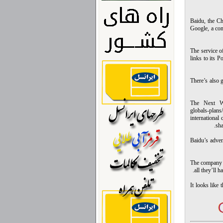
Baidu, the Ch
Google, a co
The service o
links to its 
There’s also 
The Next Web
globals-plans
internationa
sha
Baidu’s adven
The company h
all they’ll 
It looks like