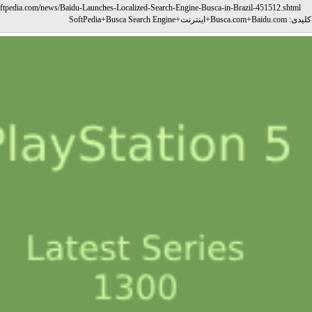
softpedia.com/news/Baidu-Launches-Localized-Search-Engine-Busca-in-Brazil-451512.shtml
لیدی:
Baidu.com
+
Busca.com
+
اینترنت
+
Busca Search Engine
+
SoftPedia