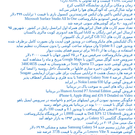
اینترنت VDSL چیست و چه تفاوتی با ADSL دارد؟
زمان و مکان برگزاری نمایشگاه الکامپ کرج
تولید شال‌گردنی که آلودگی‌های هوا را فیلتر می‌کند
فروش ایکس باکس وان ایکس قدرتمندترین کنسول بازی با قیمت ۱ ترابایت ۴۹۹ دلار
قیمت سرفیس استودیو مایکروسافت Microsoft Surface Studio All In One
اندروید ۷٫۰ برای گوشی‌های سونی عرضه شد
تعداد سیم کارت های فعال اپراتورهای همراه اول ایرانسل رایتل در کشور - شهریور ۹۵
ارسال اس ام اس رایگان به کانادا امریکا هند اندونزی کویت مالزی پاکستان
مموری کارت های 512 GB گرانتر از یک کامپیوتر !
باگ اپلیکیشن های مایکروسافت در ویندوز فون آپدیت وان بصورت کامل برطرف شده
ویندوز فون 8.1 Update وان میتواند ساعت گوشی را بدون سیمکارت تنظیم نماید
استفاده ی روبات ها از Wi-Fi برای ترسیم فضای پشت دیوار
فروش مایکروسافت سرفیس پرو ۳ در ۲۵ کشور جهان با قیمت ۲۰۰۰ دلار
سرویس جدید گوگل مپس اکنون با Google Maps مریخ و ماه را مشاهده کنید
فروش گوشی جدید سونی Sony Xperia T3 در هندوستان به قیمت $465/€346
ولادیمیر پوتین قانون ذخیره سازی فایلها در هاستینگ داخل روسیه را امضا کرد
عرضه هارد دیسک هشت ۸ ترابایتی سیگیت برای طی دوران آزمایشی Seagate
احتمال عرضه Samsung Galaxy Note 4 با بدنه فلزی و نمایشگر انعطاف پذیر
فروش گوشی نوکیا Nokia Lumia 930 در ایرلند
تبدیل زباله های اتمی به سوخت پاک در بریتانیا
فروش گوشی Huawei Ascend P7 Arsenal Edition در بریتانیا
iPhone 6, Apple iRing and iOS 9 Detailed on Video
چگونگی مسدود نمودن آدرس ایمیلهای مزاحم و ناخواسته در سرویس ایمیل یاهو
عینک گوگل با قیمت ۱۰۰۰ پوند در بریتانیا بفروش خواهد رسید
تبلت جدید 8 اینچی مایکروسافت با ویندوز 8.1 و قیمت 100 دلاری
فروش Dell XPS 12 Ultrabook به قیمت $1,099 در فروشگاه مایکروسافت
سامسونگ گلکسی Galaxy S5 در فرودین ۱۳۹۳ به بازار خواهد آمد
مک مینی مدل ۲۰۱۴ در راه است
کاور شارژر بیسیم جدید Samsung Galaxy S4 سفید و مشکی ۶۹.۹۹ دلار
گوشی هوشمند Lenovo Vibe X در مالزی با قیمت $373 عرضه شد