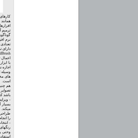
کارهای 
افزارها
گوناگون
نرم افز
تعدادی 
دارای ت
اعمال ت
اجازه ن
وسیله ا
های مخت
است.
باشد که
- ویرا
میکند. 
طراحی و
را انجام
- انتخا
رنگهای 
وحتی رن
استفاده