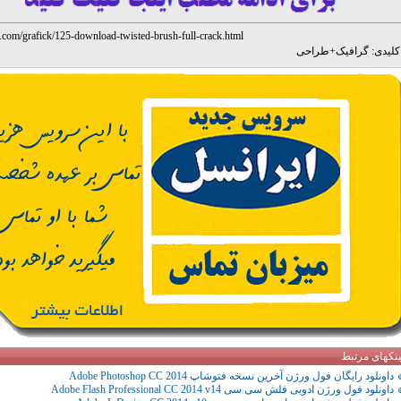
u.com/grafick/125-download-twisted-brush-full-crack.html
لیدی:
گرافیک
+
طراحی
ینکهای مرتبط
داونلود رایگان فول ورژن آخرین نسخه فتوشاپ Adobe Photoshop CC 2014
داونلود فول ورژن ادوبی فلش سی سی Adobe Flash Professional CC 2014 v14