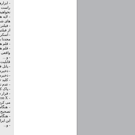
- ابزار
راست ما
نخواهید
های شفا
از فیلت
- اسکریپ
مجددا ب
- قلم های شکل دهی: ه
- قلم ه
واقعی است. اما 
- و ...
قابلیت 
- پانل 
- ذخیره
- ذخیره
- کلید Ctrl + Arrow برای Scroll صفحه
- عدم تنظیم
- پاک کرد
- قرار دادن Icon برای قابلیت 
می کرد
تصحیح 
این ایر
- و...