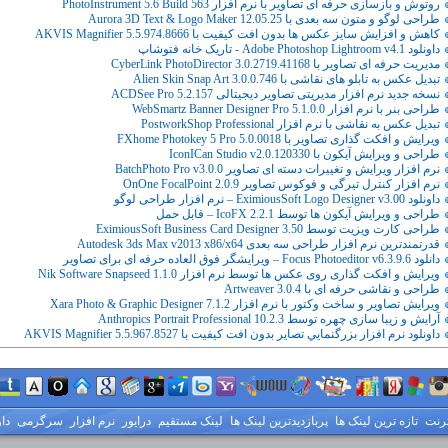
روتوش و بازسازی حرفه ای تصاویر با نرم افزار PhotoInstrument 5.6 Build 563
طراحی لوگو و متون سه بعدی با Aurora 3D Text & Logo Maker 12.05.25
کاهش و افزایش سایز عکس ها بدون افت کیفیت با AKVIS Magnifier 5.5.974.8666
داونلود Adobe Photoshop Lightroom v4.1 - تاریک خانه فتوشاپ
مدیریت حرفه ای تصاویر با CyberLink PhotoDirector 3.0.2719.41168
تبدیل عکس به تابلو های نقاشی با Alien Skin Snap Art 3.0.0.746
نسخه جدید نرم افزار مدیریتی تصاویر دیجیتالی ACDSee Pro 5.2.157
طراحی بنر با نرم افزار WebSmartz Banner Designer Pro 5.1.0.0
تبدیل عکس به نقاشی با نرم افزار PostworkShop Professional
ویرایش و افکت گذاری تصاویر با FXhome Photokey 5 Pro 5.0.0018
طراحی و ویرایش آیکون با IconICan Studio v2.0.120330
نرم افزار ویرایش و تغییرات دسته ای تصاویر BatchPhoto Pro v3.0.0
نرم افزار کنترل تیرگی و فوکوس تصاویر OnOne FocalPoint 2.0.9
داونلود EximiousSoft Logo Designer v3.00 – نرم افزار طراحی لوگو
طراحی و ویرایش آیکون ها توسط IcoFX 2.2.1 – قابل حمل
طراحی کارت ویزیت توسط EximiousSoft Business Card Designer 3.50
قدرتمندترین نرم افزار طراحی سه بعدی Autodesk 3ds Max v2013 x86/x64
دانلود Focus Photoeditor v6.3.9.6 – ویرایشگر فوق العاده حرفه ای برای تصاویر
ویرایش و افکت گذاری روی عکس ها توسط نرم افزار Nik Software Snapseed 1.1.0
طراحی و نقاشی حرفه ای با Artweaver 3.0.4
ویرایش تصاویر و ساخت وکتور با نرم افزار Xara Photo & Graphic Designer 7.1.2
آرایش و زیبا سازی چهره توسط Anthropics Portrait Professional 10.2.3
داونلود نرم افزار بزرگنمايي تصاير بدون افت کيفيت با AKVIS Magnifier 5.5.967.8527
ترنت
تازه ترین لینک ها
پربازدیدترین لینک ها
لینک مستقیم
درایور
نرم افزار
سرگرمی
دا