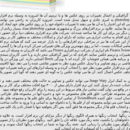
گرافیکی و اعمال تغییرات بر روی عکس ها و یا ترمیم آن ها امروزه به وسیله نرم افزار
همانند photoshop به امری عادی و سهل تبدیل شده است. امروزه کاربران به راحتی می توان
یی که این اختیار را به آن ها می دهند تا تغییرات دلخواه خود را بر روی عکس های خود ایجاد کنند 
ترمیم آن ها نمایند. علاوه بر نرم افزارهای بزرگ و مشهوری همچون op
 دیگر نیز برای این کار ها ساخته شده اند. شرکت های نرم افزاری مختلف دنیا برای حضور 
اری اقدام به ساخت ابزاری می نمایند که دارای ابزار و امکانات مختلف به منظور کار بر روی 
از این شرکت ها نیز در مراحلی نرم افزارهایی را به بازار عرضه می کنند که همانند نرم ا
مامی امکانات نیست ، اما بر روی مهمترین ویژگی های تغییراتی تمرکز کرده و آن ها را گسترش 
Pixarra TwistedBrush نام ابزاری از شرکت نرم افزاری Pixarra می باشد که کاربران به
غییرات و ترمیم عکس نمایند. افرادی که در امور گرافیکی تبحر دارند و یا حتی کاربران مبتدی 
با ابزار و برنامه هایی همانن فتوشاپ کار کرده اند با ویژگی Brush آشنایی دارن
قاشی بر روی تصاویر و یا تبدیل عکس مورد نظر به تصویر نقاشی شده را می دهد. تنها کافیس
ین نرم افزار عکس مورد نظر خود را انتخاب کرده و به وسیله ابزارهای این برنامه تغییرات خو
لف عکس اعمال کنند. آن ها می توانند عکس را به گونه ای تغییر دهند که گویا این تصویر ی
هم چنین به کمک ابزار Image Warp می توانند عکس و تصاویر به حالت های مختلف تغییر ده
تصوایر جذاب خنده دار تبدیل کنند. این نرم افزار دارای بیش از ۳۰۰۰ نوع افکت م
 در واقع می توان گفت تمامی نیاز های مربوط در این زمینه را برای کاربران رفع خواهد نمود.
یش مجموعه طراحی: خلق قلم های مخصوص به خود و ذخیره آنها در مجموعه های طراحی در
بسیار آسان است. خلق کننده TwistedBrush از تمامی ابزارها برای خلق قلم ها و مجموع
شما حتی می توانید مجموعه ای از قلم ها را به دلخواه خود به آسانی و با ورود به حالت ساخ
 انتخاب قلم ها از دیگر مجموعه ها خلق کنید. پس اگر بخواهید تنها با فشار دادن یک کلید می ت
 دهید.
ب رنگها: انتخاب رنگها به همراه الگوی رنگها از دیگر مزایای این نرم افزار است. به علاوه ش
دلخواهتان را بکشید، تخته رنگ مورد علاقه تان را خلق کنید. رنگهای مورد نظرتان را از تصویر 
گهای مورد نظرتان را ردیابی کنید. تخته رنگ پویا به شما در انتخاب رنگها کمک نموده, و نیز 
 از آن آین رنگهایی را که استفاده کرده اید انتخاب کنید.