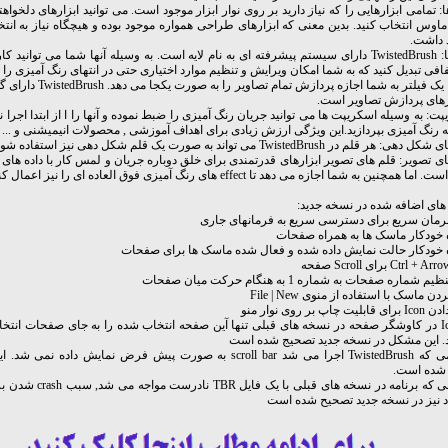
ها: تمامی ابزارهایی را که نیاز دارید بر روی نوار ابزار موجود است. می توانید ابزارهای دلخواهت
وس انتخاب کنید. بدین معنی که ابزارهای طراحی همواره موجود بوده و هیچگاه نیاز به انتخ
 داشت.
- لایه ها: TwistedBrush دارای سیستم پیشرفته ای به نام لایه است. به وسیله آنها شما می توانید ک
فی تبدیل کنید که به شما امکان ویرایش و تنظیم موارد اختیاری حتی در انتهای رنگ آمیزی را 
- فیلتر: یک فیلتر به شما اجازه پردازش ت
رهای پردازش تصاویر است.
ت: به وسیله اسکریپت ها می توانید جریان رنگ آمیزی را ضبط نموده و آنها را ا از ابتدا اجرا نمای
ه رنگ آمیزی بپردازید.این ویژگی ارزش زیادی برای اهداف آموزشی , محصولات انیمیشنی و ... د
ر قلم در TwistedBrush می تواند به صورت یک قلم شکل دهی نیز استفاده شود.
ای تصویر: قلم های تصویر ابزارهای قدرتمندی برای خلق دوباره جریان و لمس کار با داده های 
همچنین به شما اجازه می دهد تا effect های رنگ آمیزی فوق العاده ای را نیز اعمال کنید.
های اضافه شده در نسخه جدید:
فرمان سریع برای دسترسی سریع به فرمانهای جاری
 خودکار ماسک ها به همراه صفحات
 خودکار حالت نمایش داده شده و فعال شده ماسک ها برای صفحات
 شماره صفحات به شماره 1 به هنگام حرکت میان صفحات
ن ماسک با استفاده از منوی File | New
چاپ بر روی نوار منو
- Icon X در کاوشگر صفحه در نسخه های قبلی تنها آین صفحه انتخاب شده را به جای صفحات ان
. این مشکل در نسخه جدید تصحیج شده است
- هنگامی که TwistedBrush اجرا می شد scroll bar به صورت پیش فرض نمایش داده 
شده است.
- هنگامی که برنامه در نسخه های قبلی 
اد نیز در نسخه جدید تصحیح شده است