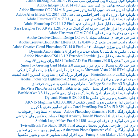
داونلود فول ورژن ادوبی ایندیزاین سی سی Adobe InDesign CC 2014 v10
داونلود نسخه نهایی این کپی سی سی Adobe InCopy CC 2014 v10
داونلود آخرین نسخه ادوبی ایلاستریتور سی سی Adobe Illustrator CC 2014 v18
داونلود فول ورژن ادوبی افتر افکتس سی سی Adobe After Effects CC 2014 v13
داونلود نرم افزار ادوبی ایلاستریتور سی سی Adobe Illustrator CC v17.0.1
داونلود فتوشاپ قابل حمل فتوشاپ جدید Adobe Photoshop CC 14.1.2 Final
داونلود نرم افزار طراحی حرفه ای گرافیک بنام Xara Designer Pro X9 9.2.1.28737
طراحی وکتورهای حرفه ای با Adobe Illustrator CC v17.0.0
طراحی حرفه ای صفحات مجله با Adobe Creative Cloud InDesign CC 9.0
ایجاد و ادیت تصاویر متحرک با Adobe Creative Cloud After Effects CC 12.0.404
داونلود آخرین ورژن فوتوشاپ ۱۴ – Adobe Creative Cloud Photoshop CC 14.0 Final
تبدیل عکس به نقاشی با نسخه جدید نرم افزار Dynamic Auto Painter 2.6
داونلود فتوشاپ قابل حمل Adobe Photoshop CS6 13.1.2 Extended Portable
طراحی ۳بعدی با IMSI TurboCAD Pro Platinum v20.0 برای ویندوز ۶۴ بیت
طراحی کارت پستال با نرم افزار قدرتمند SnowFox Greeting Card Maker 2.0
داونلود Microsoft Visio 2010 RTM - نرم افزار طراحی انواع چارت های گرافیکی
داونلود PhotoZoom Pro v5.0.2 - نرم افزار بزرگ کردن تصاویر با کمترین افت کیفیت
حرفه ای ترین نرم افزار ویرایش عکس Adobe Photoshop Lightroom 4.2 Final
داونلود ArtRage Studio Pro v3.5 - طراحی و نقاشی به صورت حرفه ای
داونلود رایگان نرم افزار تبدیل عکس ها به نقاشی BenVista PhotoArtist v2.0.8
داونلود نرم افزار قرار دادن واترمارک همزمان روی عکس ها BatchMarker 3.5.1
جلوه بخشیدن و ویرایش عکس ها Dynamic Photo HDR 5.3.0
افزایش اندازه عکس بدون کاهش کیفیت AKVIS Magnifier 6.0.1006.8910
داونلود Corel PaintShop Pro X5 v15.0 SP1 - خلق تصاویر هنری با کورل
داونلود رایگان Adobe Photoshop Elements v10.0 - نسخه ای متفاوت از فتوشاپ
داونلود نرم افزار Digital Anarchy ToonIt! Photo v2.6 - ساخت عکس های کارتونی
طراحی لوگوهای حرفه ای توسط Sothink Logo Maker Pro 4.0.4186
نرم افزار طراحی تصاویر دیجیتال توسط TwistedBrush Pro Studio 19.01 Final
داونلود رایگان Ashampoo Photo Optimizer v5.0.1 - ویرایش و بهینه سازی تصاویر
داونلود Funny Photo Maker v1.14 - نرم افزار ایجاد تصاویر جالب و تغییر عکسها