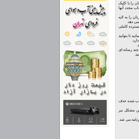
ان را با کلیک
اب مجدد آنها
ارتان را به لایه
می دهد.
مام تصاویر را به صورت یکجا می دهد. TwistedBrush دارای گسترده کاملی
ید تا بتوانید
ارد.
چند رسانه ای
تخاب شده حذف
نمی شد. این مشکل نیز
با یک فایل TBR نادرست مواجه می شد, سبب crash شدن برنامه می شد.