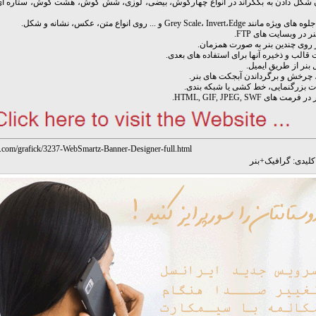
ن شکل دادن به بکگراند در انواع چهارگوش، بیضی، لوزی، شش گوش، هشت گوش، ستاره ای، 
انند Grey Scale، Invert،Edge و ... روی انواع متن، عکس، نشانه و شکل.
نر در وبسایت های FTP.
ر روی چندین بنر به صورت همزمان.
قالب و ذخیره آنها برای استفاده های بعدی.
 بنر از طریق ایمیل.
چرخش و برگرداندن آبجکت های بنر.
ات بزرگنمایی، خط کشی یا شبکه بندی.
رمت های HTML, GIF, JPEG, SWF.
u.com/grafick/3237-WebSmartz-Banner-Designer-full.html
لیدی:
گرافیک
+
بنر