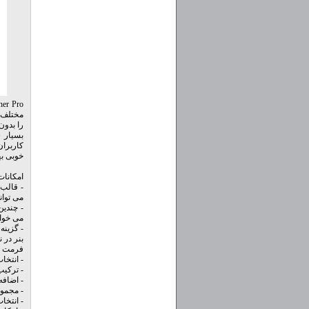
مختلف و
بسیار 
خوبی به
امکانات نرم افز
می توان
می خواه
فرمت SWF نیز در نرم افزار وارد کنید.
- انتخاب سایز بنر : 
- ترکیب
- اضافه
- مجموعه عظیمی از 4000 نشا
- انتخاب افکت های س