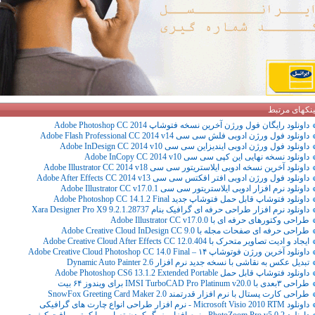
ینکهای مرتبط
داونلود رایگان فول ورژن آخرین نسخه فتوشاپ Adobe Photoshop CC 2014
داونلود فول ورژن ادوبی فلش سی سی Adobe Flash Professional CC 2014 v14
داونلود فول ورژن ادوبی ایندیزاین سی سی Adobe InDesign CC 2014 v10
داونلود نسخه نهایی این کپی سی سی Adobe InCopy CC 2014 v10
داونلود آخرین نسخه ادوبی ایلاستریتور سی سی Adobe Illustrator CC 2014 v18
داونلود فول ورژن ادوبی افتر افکتس سی سی Adobe After Effects CC 2014 v13
داونلود نرم افزار ادوبی ایلاستریتور سی سی Adobe Illustrator CC v17.0.1
داونلود فتوشاپ قابل حمل فتوشاپ جدید Adobe Photoshop CC 14.1.2 Final
داونلود نرم افزار طراحی حرفه ای گرافیک بنام Xara Designer Pro X9 9.2.1.28737
طراحی وکتورهای حرفه ای با Adobe Illustrator CC v17.0.0
طراحی حرفه ای صفحات مجله با Adobe Creative Cloud InDesign CC 9.0
ایجاد و ادیت تصاویر متحرک با Adobe Creative Cloud After Effects CC 12.0.404
داونلود آخرین ورژن فوتوشاپ ۱۴ – Adobe Creative Cloud Photoshop CC 14.0 Final
تبدیل عکس به نقاشی با نسخه جدید نرم افزار Dynamic Auto Painter 2.6
داونلود فتوشاپ قابل حمل Adobe Photoshop CS6 13.1.2 Extended Portable
طراحی ۳بعدی با IMSI TurboCAD Pro Platinum v20.0 برای ویندوز ۶۴ بیت
طراحی کارت پستال با نرم افزار قدرتمند SnowFox Greeting Card Maker 2.0
داونلود Microsoft Visio 2010 RTM - نرم افزار طراحی انواع چارت های گرافیکی
داونلود PhotoZoom Pro v5.0.2 - نرم افزار بزرگ کردن تصاویر با کمترین افت کیفیت