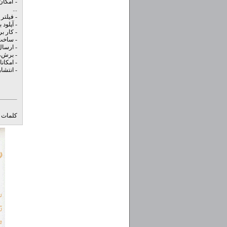
- امکا
...
- فیلتر جلوه های ویژه م
- آپلود ب
- کار ب
- ساخت 
- ارسال
- برش، 
- امکان
- انتشار در ف
کلمات ک