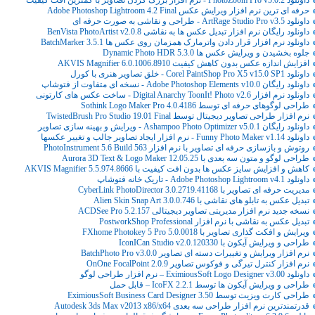
حرفه ای ترین نرم افزار ویرایش عکس Adobe Photoshop Lightroom 4.2 Final
داونلود ArtRage Studio Pro v3.5 - طراحی و نقاشی به صورت حرفه ای
داونلود رایگان نرم افزار تبدیل عکس ها به نقاشی BenVista PhotoArtist v2.0.8
داونلود نرم افزار قرار دادن واترمارک همزمان روی عکس ها BatchMarker 3.5.1
جلوه بخشیدن و ویرایش عکس ها Dynamic Photo HDR 5.3.0
افزایش اندازه عکس بدون کاهش کیفیت AKVIS Magnifier 6.0.1006.8910
داونلود Corel PaintShop Pro X5 v15.0 SP1 - خلق تصاویر هنری با کورل
داونلود رایگان Adobe Photoshop Elements v10.0 - نسخه ای متفاوت از فتوشاپ
داونلود نرم افزار Digital Anarchy ToonIt! Photo v2.6 - ساخت عکس های کارتونی
طراحی لوگوهای حرفه ای توسط Sothink Logo Maker Pro 4.0.4186
نرم افزار طراحی تصاویر دیجیتال توسط TwistedBrush Pro Studio 19.01 Final
داونلود رایگان Ashampoo Photo Optimizer v5.0.1 - ویرایش و بهینه سازی تصاویر
داونلود Funny Photo Maker v1.14 - نرم افزار ایجاد تصاویر جالب و تغییر عکسها
روتوش و بازسازی حرفه ای تصاویر با نرم افزار PhotoInstrument 5.6 Build 563
طراحی لوگو و متون سه بعدی با Aurora 3D Text & Logo Maker 12.05.25
کاهش و افزایش سایز عکس ها بدون افت کیفیت با AKVIS Magnifier 5.5.974.8666
داونلود Adobe Photoshop Lightroom v4.1 - تاریک خانه فتوشاپ
مدیریت حرفه ای تصاویر با CyberLink PhotoDirector 3.0.2719.41168
تبدیل عکس به تابلو های نقاشی با Alien Skin Snap Art 3.0.0.746
نسخه جدید نرم افزار مدیریتی تصاویر دیجیتالی ACDSee Pro 5.2.157
تبدیل عکس به نقاشی با نرم افزار PostworkShop Professional
ویرایش و افکت گذاری تصاویر با FXhome Photokey 5 Pro 5.0.0018
طراحی و ویرایش آیکون با IconICan Studio v2.0.120330
نرم افزار ویرایش و تغییرات دسته ای تصاویر BatchPhoto Pro v3.0.0
نرم افزار کنترل تیرگی و فوکوس تصاویر OnOne FocalPoint 2.0.9
داونلود EximiousSoft Logo Designer v3.00 – نرم افزار طراحی لوگو
طراحی و ویرایش آیکون ها توسط IcoFX 2.2.1 – قابل حمل
طراحی کارت ویزیت توسط EximiousSoft Business Card Designer 3.50
قدرتمندترین نرم افزار طراحی سه بعدی Autodesk 3ds Max v2013 x86/x64