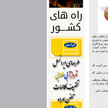
ده از افکت های
نحصر به فردی
د. رابط کاربری نرم افزار
ی جذاب است.
بران می توانند از انعطاف فرمت خروجی Banner Designer Pro مانند HTML, GIF, JPEG, SWF و غیره نیز به
دارای مجموعه ای شامل بیش از 300 قالب جذاب بنر است که
URL های معین نیز می توانند در جایی که
ا را روی سایزهای مختلف
ی توانید بکگراند متحرک در