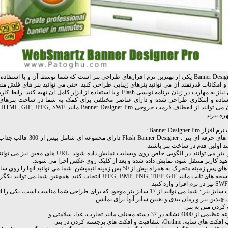
Banner Designer Pro یکی از بهترین نرم افزارهای طراحی بنر است که شما توسط آن و با استفا
 امکانات قدرتمند آن می توانید بنرهای زیبایی طراحی کنید. حتی می توانید بنر های فلش م
را بدون نیاز به مهارت در زبان برنامه نویسی Flash و با استفاده از ابزار کامل آن تهیه کنی
ساده و ابتکاری طراحی شده و دارای عناصر مختلفی برای کمک به شما در ساخت بنرها
کار
ره ببرند.
ار Banner Designer Pro :
- قالب های حرفه ای بنر : Flash Banner Designer 
ند اولین قدم در ساخت بنر باشند.
- چندین بنر می توانند در الگویی خاص روی وبسایت نمایش داده شوند. 
ید کاربر منتقل شود، نمایش داده شده و بعد از کلیک روی عکس اجرا می شوند.
- گزینه های پس زمینه متحرک به همراه بیش از 50 پس زمینه انیمیشن. شما می توانید آنه
بنر در نسخه های ثابت مانند JPEG, BMP, PNG, TIFF, GIF انتخاب کنید. همچنین شما م
شما می توانید از 17 سایز بنر موجود که برای طراحی شما مناسب است، یکی را انتخاب کنید.
 چندین بنر و زمان بندی و تعیین سایز آنها برای نمایش.
 کردن متن به بنر.
نه در 37 دسته مختلف مانند تجارت، غذا، سلامتی و ...
ایه، Outline، شفافیت و افکت های برجسته کردن در بنر.