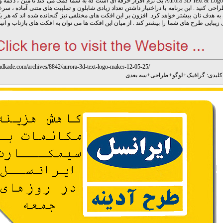
Aurora 3D Text & Logo Maker یک نرم افزار حرفه ای است که به شما کمک می کند تا متن ، د
احی کنید . این برنامه با دراختیار داشتن تعداد زیادی شابلون و تملپیت های متنی آماده ، سر
ه هدف تان بیشتر خواهد کرد. افزون بر این افکت های مختلفی نیز گنجانده شده اند که هر یک
 زیبایی طرح های شما را بیشتر کند . از میان این افکت ها می توان به افکت های بازتاب و ان
adkade.com/archives/8842/aurora-3d-text-logo-maker-12-05-25/
لیدی:
گرافیک
+
لوگو
+
طراحی
+
سه بعدی