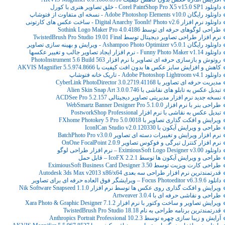
داونلود Corel PaintShop Pro X5 v15.0 SP1 - خلق تصاویر هنری با کورل
داونلود رایگان Adobe Photoshop Elements v10.0 - نسخه ای متفاوت از فتوشاپ
داونلود نرم افزار Digital Anarchy ToonIt! Photo v2.6 - ساخت عکس های کارتونی
طراحی لوگوهای حرفه ای توسط Sothink Logo Maker Pro 4.0.4186
نرم افزار طراحی تصاویر دیجیتال توسط TwistedBrush Pro Studio 19.01 Final
داونلود رایگان Ashampoo Photo Optimizer v5.0.1 - ویرایش و بهینه سازی تصاویر
داونلود Funny Photo Maker v1.14 - نرم افزار ایجاد تصاویر جالب و تغییر عکسها
روتوش و بازسازی حرفه ای تصاویر با نرم افزار PhotoInstrument 5.6 Build 563
کاهش و افزایش سایز عکس ها بدون افت کیفیت با AKVIS Magnifier 5.5.974.8666
داونلود Adobe Photoshop Lightroom v4.1 - تاریک خانه فتوشاپ
مدیریت حرفه ای تصاویر با CyberLink PhotoDirector 3.0.2719.41168
تبدیل عکس به تابلو های نقاشی با Alien Skin Snap Art 3.0.0.746
نسخه جدید نرم افزار مدیریتی تصاویر دیجیتالی ACDSee Pro 5.2.157
طراحی بنر با نرم افزار WebSmartz Banner Designer Pro 5.1.0.0
تبدیل عکس به نقاشی با نرم افزار PostworkShop Professional
ویرایش و افکت گذاری تصاویر با FXhome Photokey 5 Pro 5.0.0018
طراحی و ویرایش آیکون با IconICan Studio v2.0.120330
نرم افزار ویرایش و تغییرات دسته ای تصاویر BatchPhoto Pro v3.0.0
نرم افزار کنترل تیرگی و فوکوس تصاویر OnOne FocalPoint 2.0.9
داونلود EximiousSoft Logo Designer v3.00 – نرم افزار طراحی لوگو
طراحی و ویرایش آیکون ها توسط IcoFX 2.2.1 – قابل حمل
طراحی کارت ویزیت توسط EximiousSoft Business Card Designer 3.50
قدرتمندترین نرم افزار طراحی سه بعدی Autodesk 3ds Max v2013 x86/x64
دانلود Focus Photoeditor v6.3.9.6 – ویرایشگر فوق العاده حرفه ای برای تصاویر
ویرایش و افکت گذاری روی عکس ها توسط نرم افزار Nik Software Snapseed 1.1.0
طراحی و نقاشی حرفه ای با Artweaver 3.0.4
ویرایش تصاویر و ساخت وکتور با نرم افزار Xara Photo & Graphic Designer 7.1.2
قدرتمندترین برنامه طراحی به نام TwistedBrush Pro Studio 18.18
آرایش و زیبا سازی چهره توسط Anthropics Portrait Professional 10.2.3