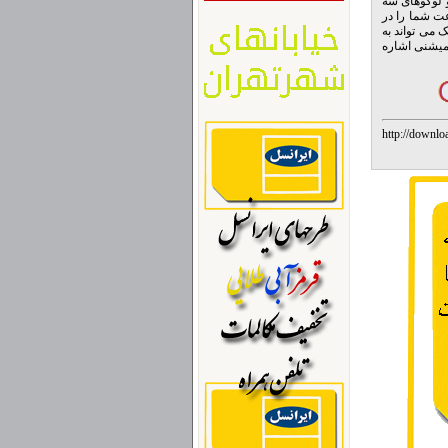
کمه و لوگوهای سه
عت شما را در
 می تواند به
یمیشنی اشاره
http://downlo