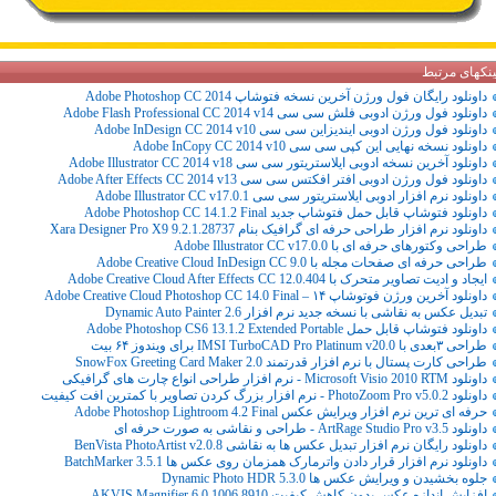
ینکهای مرتبط
داونلود رایگان فول ورژن آخرین نسخه فتوشاپ Adobe Photoshop CC 2014
داونلود فول ورژن ادوبی فلش سی سی Adobe Flash Professional CC 2014 v14
داونلود فول ورژن ادوبی ایندیزاین سی سی Adobe InDesign CC 2014 v10
داونلود نسخه نهایی این کپی سی سی Adobe InCopy CC 2014 v10
داونلود آخرین نسخه ادوبی ایلاستریتور سی سی Adobe Illustrator CC 2014 v18
داونلود فول ورژن ادوبی افتر افکتس سی سی Adobe After Effects CC 2014 v13
داونلود نرم افزار ادوبی ایلاستریتور سی سی Adobe Illustrator CC v17.0.1
داونلود فتوشاپ قابل حمل فتوشاپ جدید Adobe Photoshop CC 14.1.2 Final
داونلود نرم افزار طراحی حرفه ای گرافیک بنام Xara Designer Pro X9 9.2.1.28737
طراحی وکتورهای حرفه ای با Adobe Illustrator CC v17.0.0
طراحی حرفه ای صفحات مجله با Adobe Creative Cloud InDesign CC 9.0
ایجاد و ادیت تصاویر متحرک با Adobe Creative Cloud After Effects CC 12.0.404
داونلود آخرین ورژن فوتوشاپ ۱۴ – Adobe Creative Cloud Photoshop CC 14.0 Final
تبدیل عکس به نقاشی با نسخه جدید نرم افزار Dynamic Auto Painter 2.6
داونلود فتوشاپ قابل حمل Adobe Photoshop CS6 13.1.2 Extended Portable
طراحی ۳بعدی با IMSI TurboCAD Pro Platinum v20.0 برای ویندوز ۶۴ بیت
طراحی کارت پستال با نرم افزار قدرتمند SnowFox Greeting Card Maker 2.0
داونلود Microsoft Visio 2010 RTM - نرم افزار طراحی انواع چارت های گرافیکی
داونلود PhotoZoom Pro v5.0.2 - نرم افزار بزرگ کردن تصاویر با کمترین افت کیفیت
حرفه ای ترین نرم افزار ویرایش عکس Adobe Photoshop Lightroom 4.2 Final
داونلود ArtRage Studio Pro v3.5 - طراحی و نقاشی به صورت حرفه ای
داونلود رایگان نرم افزار تبدیل عکس ها به نقاشی BenVista PhotoArtist v2.0.8
داونلود نرم افزار قرار دادن واترمارک همزمان روی عکس ها BatchMarker 3.5.1
جلوه بخشیدن و ویرایش عکس ها Dynamic Photo HDR 5.3.0
افزایش اندازه عکس بدون کاهش کیفیت AKVIS Magnifier 6.0.1006.8910