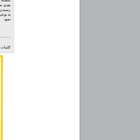
بعدی طر
رسیدن ب
به نوعی
نمود.
کلمات ک