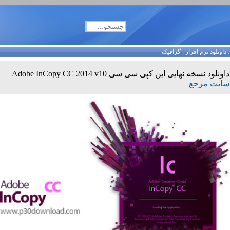
داونلود نرم افزار
:
گرافیک
داونلود نسخه نهایی این کپی سی سی Adobe InCopy CC 2014 v10
سایت مرجع