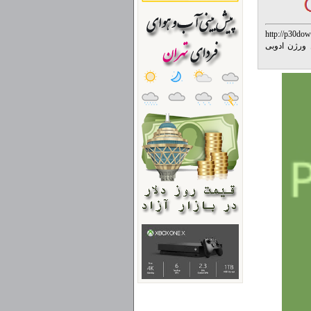
http://p30dow
ن ورژن ادوبی