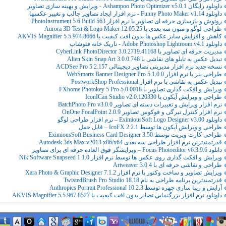
داونلود رایگان Ashampoo Photo Optimizer v5.0.1 - ویرایش و بهینه سازی تصاویر
داونلود Funny Photo Maker v1.14 - نرم افزار ایجاد تصاویر جالب و تغییر عکسها
روتوش و بازسازی حرفه ای تصاویر با نرم افزار PhotoInstrument 5.6 Build 563
طراحی لوگو و متون سه بعدی با Aurora 3D Text & Logo Maker 12.05.25
کاهش و افزایش سایز عکس ها بدون افت کیفیت با AKVIS Magnifier 5.5.974.8666
داونلود Adobe Photoshop Lightroom v4.1 - تاریک خانه فتوشاپ
مدیریت حرفه ای تصاویر با CyberLink PhotoDirector 3.0.2719.41168
تبدیل عکس به تابلو های نقاشی با Alien Skin Snap Art 3.0.0.746
نسخه جدید نرم افزار مدیریتی تصاویر دیجیتالی ACDSee Pro 5.2.157
طراحی بنر با نرم افزار WebSmartz Banner Designer Pro 5.1.0.0
تبدیل عکس به نقاشی با نرم افزار PostworkShop Professional
ویرایش و افکت گذاری تصاویر با FXhome Photokey 5 Pro 5.0.0018
طراحی و ویرایش آیکون با IconICan Studio v2.0.120330
نرم افزار ویرایش و تغییرات دسته ای تصاویر BatchPhoto Pro v3.0.0
نرم افزار کنترل تیرگی و فوکوس تصاویر OnOne FocalPoint 2.0.9
داونلود EximiousSoft Logo Designer v3.00 – نرم افزار طراحی لوگو
طراحی و ویرایش آیکون ها توسط IcoFX 2.2.1 – قابل حمل
طراحی کارت ویزیت توسط EximiousSoft Business Card Designer 3.50
قدرتمندترین نرم افزار طراحی سه بعدی Autodesk 3ds Max v2013 x86/x64
دانلود Focus Photoeditor v6.3.9.6 – ویرایشگر فوق العاده حرفه ای برای تصاویر
ویرایش و افکت گذاری روی عکس ها توسط نرم افزار Nik Software Snapseed 1.1.0
طراحی و نقاشی حرفه ای با Artweaver 3.0.4
ویرایش تصاویر و ساخت وکتور با نرم افزار Xara Photo & Graphic Designer 7.1.2
قدرتمندترین برنامه طراحی به نام TwistedBrush Pro Studio 18.18
آرایش و زیبا سازی چهره توسط Anthropics Portrait Professional 10.2.3
داونلود نرم افزار بزرگنمايي تصاير بدون افت کيفيت با AKVIS Magnifier 5.5.967.8527