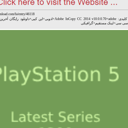
nload.com/fa/entry/46118
کلیدی:
adobe
+
Adobe InCopy CC 2014 v10.0.0.70
+
ادوبی
+
این کپی
+
داونلود رایگان آخری
 سی سی
+
لینک مستقیم
+
گرافیکی