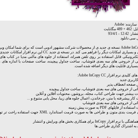
نده: Adobe
48 مگابایت
12:4 - 93/4/1
ی سی دانلود
Adobe InCopy CC نسخه ی جدید ی از محصولات شرکت مشهور ادوبی است که برای شما امکان و
طراحی و بسیاری امکانات دیگر را فراهم می کند. در نسخه ی جدید CC این نر
کترونیکی قابل استفاده بر روی تلفن همراه، استفاده از جلوه های مالتی مدیا در کتاب ها
نی از خروجی های سه بعدی فتوشاپ، ساخت جداول پیچیده، ساخت صفحات با اندازه های 
بسیاری قابلیت های دیگر اضافه شده است.
کلیدی نرم افزار Adobe InCopy CC:
کاربری جدید
 صفحه انعطاف پذیر
انی از خروجی های سه بعدی فتوشاپ، ساخت جداول پیچیده
ات بیشتر جهت طراحی کتاب، مجله، بروشور، محتویات آفلاین و آنلاین
ت کار پیشرفته با متن، چرخاندن، اعمال جلوه های زیبا، محل یابی متنوع و ...
انی از خروجی های سه بعدی فتوشاپ
اده از فایلهای PDF به صورت پیش زمینه
- امکان فرمت بندی متون و طراحی ها به صورت فرمت استاندارد XML‌ 
 نرم افزار InCopy برای همکاری بخش های ویرایش و انتشار
 به اشتراک گذاری طراحی ها