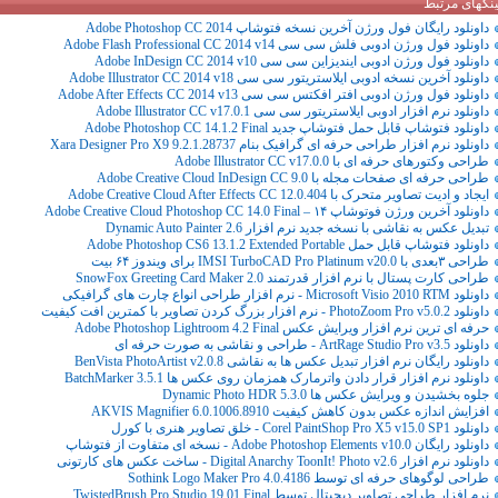
ینکهای مرتبط
داونلود رایگان فول ورژن آخرین نسخه فتوشاپ Adobe Photoshop CC 2014
داونلود فول ورژن ادوبی فلش سی سی Adobe Flash Professional CC 2014 v14
داونلود فول ورژن ادوبی ایندیزاین سی سی Adobe InDesign CC 2014 v10
داونلود آخرین نسخه ادوبی ایلاستریتور سی سی Adobe Illustrator CC 2014 v18
داونلود فول ورژن ادوبی افتر افکتس سی سی Adobe After Effects CC 2014 v13
داونلود نرم افزار ادوبی ایلاستریتور سی سی Adobe Illustrator CC v17.0.1
داونلود فتوشاپ قابل حمل فتوشاپ جدید Adobe Photoshop CC 14.1.2 Final
داونلود نرم افزار طراحی حرفه ای گرافیک بنام Xara Designer Pro X9 9.2.1.28737
طراحی وکتورهای حرفه ای با Adobe Illustrator CC v17.0.0
طراحی حرفه ای صفحات مجله با Adobe Creative Cloud InDesign CC 9.0
ایجاد و ادیت تصاویر متحرک با Adobe Creative Cloud After Effects CC 12.0.404
داونلود آخرین ورژن فوتوشاپ ۱۴ – Adobe Creative Cloud Photoshop CC 14.0 Final
تبدیل عکس به نقاشی با نسخه جدید نرم افزار Dynamic Auto Painter 2.6
داونلود فتوشاپ قابل حمل Adobe Photoshop CS6 13.1.2 Extended Portable
طراحی ۳بعدی با IMSI TurboCAD Pro Platinum v20.0 برای ویندوز ۶۴ بیت
طراحی کارت پستال با نرم افزار قدرتمند SnowFox Greeting Card Maker 2.0
داونلود Microsoft Visio 2010 RTM - نرم افزار طراحی انواع چارت های گرافیکی
داونلود PhotoZoom Pro v5.0.2 - نرم افزار بزرگ کردن تصاویر با کمترین افت کیفیت
حرفه ای ترین نرم افزار ویرایش عکس Adobe Photoshop Lightroom 4.2 Final
داونلود ArtRage Studio Pro v3.5 - طراحی و نقاشی به صورت حرفه ای
داونلود رایگان نرم افزار تبدیل عکس ها به نقاشی BenVista PhotoArtist v2.0.8
داونلود نرم افزار قرار دادن واترمارک همزمان روی عکس ها BatchMarker 3.5.1
جلوه بخشیدن و ویرایش عکس ها Dynamic Photo HDR 5.3.0
افزایش اندازه عکس بدون کاهش کیفیت AKVIS Magnifier 6.0.1006.8910
داونلود Corel PaintShop Pro X5 v15.0 SP1 - خلق تصاویر هنری با کورل
داونلود رایگان Adobe Photoshop Elements v10.0 - نسخه ای متفاوت از فتوشاپ
داونلود نرم افزار Digital Anarchy ToonIt! Photo v2.6 - ساخت عکس های کارتونی
طراحی لوگوهای حرفه ای توسط Sothink Logo Maker Pro 4.0.4186
نرم افزار طراحی تصاویر دیجیتال توسط TwistedBrush Pro Studio 19.01 Final