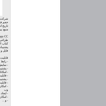
شرکت ساز
حجم فایل: 462 + 9
تاریخ انتشار: 2
منبع: پ
کتاب ال
پشتیبا
فایل و 
قابلیت های 
- رابط 
- نمایش
- پشتیب
- امکان
- قابلی
- پشتیب
- قابلیت استف
وب
- ایجاد هماهنگی با
- امکان
- و ...