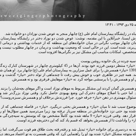
۱۳:۴۱
اه در زایشگاه بیمارستان امام علی (ع) چابهار منجر به عوض شدن نوزادان دو خانواده شد.
ش ایسنا، خبرآنلاین با این مقدمه، نوشت: عوض شدن دو نوزاد دختر در زایشگاه بیمارستان 
 چابهار موجب نگرانی در میان خانواده‌های این منطقه که از خدمات بهداشتی و درمانی ای
‌برند، شده است. این در حالی است که وضعیت بهداشت و درمان در چابهار مطلوب نیست و عل
تخصص، امکانات مناسب این مشکل نیز بر نگرانی‌ها افزوده است.
یه‌ چرده در یک خانوده روشن‌ پوست
آذرماه 1391 «نیاز» همسرش را برای عمل سزارین به بیمارستان امام علی (ع) چابهار برد. او هم
د. همه چیز در ظاهری خوب و خوش پیش رفت تا چندماهی از تولد دختر «نیاز» گذشت و 
او و همسرش را با پرسشی مواجه کرد. نه «نیاز» موهایش فرفری بود و نه همسرش.
و همسرش گمان کردند این مشکل مربوط به موهای نوزاد است و اگر موهای بچه‌شان را بزنند 
. اما حتی با اصلاح موهای دخترک این وضع بهبودی حاصل نکرد. وقتی نوزاد بزرگ‌تر شد 
ئوال مهمتری در ذهن «نیاز» جرقه خورد. چرا فرزندش برخلاف او و همسرش سبزه‌روست؟
وضوع سبب شد تا میان «نیاز» و همسرش بحثی دربگیرد. «نیاز» در فاصله چندماهی که از 
ه بود حتی نزد خانواده‌اش در منطقه سرباز نرفته بود زیرا می‌ترسید همین سؤال‌ها او را
معضل قرار دهد. وقتی فرزند «نیاز» 9 ماهه شده بود کاملاً مشخص بود که پوستش به سیه‌چ
از» را واداشت تا از همسرش بخواهد که قسم یاد کند که این دختربچه فرزند اوست.
ه به دردسری برای خانواده «نیاز» تبدیل شد و رفته‌رفته بحث طلاق هم قوت می‌گرفت. اما ی
ه متوجه مشکل «نیاز» شده بود او را راهنمایی کرد که وقتی همسرت به تو اعتماد می‌دهد دیگ