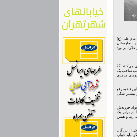
امام علی (ع)
ن بیمارستان
اوه بر نبود
خانواده «نیاز» منتظر دومین فرزند خود بودند. آن‌ها در 45 کیلومتری چابهار در شهرستان کنارک زندگی می‌کنند. 27
ان شب صاحب یک
موهای فرفری
این قضیه رفع
و بیشتر شکل
تولد فرزندش
 در برابر یک
ردگی می‌زند و همین
کی از بزرگان
ر نباید جواب