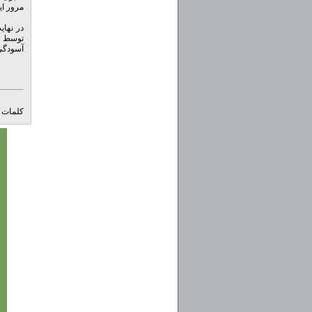
مرور ای
در نهای
توسط ای
آسودگی 
کلمات ک