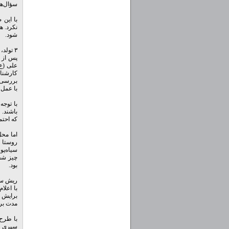
سؤال‌ها
با این 
نکرد. ه
شود.
۳ تولد، ۳ عمل سزارین
پس از ط
علی (ع)
کارشناس
با عمل 
با توج
باشند. 
که احتم
اما محل
روستا 
بود.
ریش‌ سف
با اعلا
برایش س
مدت برا
با طرح 
سپری شد