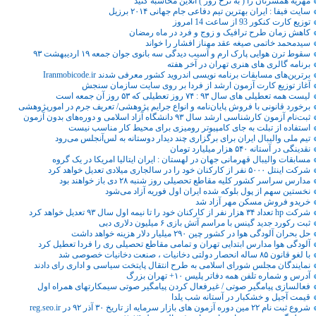
مهریه همسرتان را ( به‌ نرخ روز ) آنلاین محاسبه کنید
سایت فیفا : ایران بهترین تیم دفاعی جام جهانی ۲۰۱۴ برزیل
توزیع کارت کنکور 93 از ساعت 14 امروز
کاهش زمان طرح ترافیک و زوج و فرد در ماه رمضان
سیدمحمد خاتمی صیغه عقد مهناز افشار را خواند
سقوط ترن هوایی پارک ارم و آسیب دیدگی سه بانوی جوان جمعه ۱۹ اردیبهشت ۹۳
برنامه گالری های هنری تهران در آخر هفته
برترین‌های مسابقات برنامه نویسی اندروید کشور معرفی شدند Iranmobicode.ir
آغاز توزیع کارت آزمون ارشد از فردا بر روی سایت سازمان سنجش
لیست همه تعطیلی های سال ۹۳ : ۷۴ روز تعطیلی که ۵۳ روز آن جمعه است
برخورد قانونی با فروش پایان‌نامه و انواع جرایم پژوهشی/ تعریف جرم در امورپژوهشی
ثبت‌نام آزمون کارشناسی ارشد سال ۹۳ دانشگاه آزاد اسلامی و دوره‌های بدون آزمون
استفاده از تبلت به جای کامپیوتر رومیزی برای محیط کار مناسب نیست
تیم ملی والیبال ایران برای برگزاری چند دیدار دوستانه به لس‌آنجلس می‌رود
نقدینگی در آستانه ۵۴۰ هزار میلیارد تومان
مسابقات والیبال قهرمانی جهان در لهستان : ایران ایتالیا امریکا در یک گروه
شرکت اینتل ۵۰۰۰ نفر از کارکنان خود را در سالجاری میلادی تعدیل خواهد کرد
مدارس سراسر کشور کلیه مقاطع تحصیلی روز شنبه ۲۸ دی باز خواهند بود
نخستین سهم از پول بلوکه شده ایران اول فوریه آزاد می‌شود
خریدو فروش مسکن مهر آزاد شد
شرکت hp تعداد ۳۴ هزار نفر از کارکنان خود را تا نیمه اول سال ۹۳ تعدیل خواهد کرد
ثبت رکورد جدید گینس با مراسم آتش بازی ۶ میلیون دلاری دبی
حل بحران آلودگی هوا در کشور چین ۲۹۰ میلیار دلار هزینه خواهد داشت
آلودگی هوا مدارس ابتدایی تهران و تمامی مقاطع تحصیلی ری را فردا تعطیل کرد
با لغو قانون ۸۵ ساله انحصار دولتی دخانیات ، صنعت دخانیات خصوصی شد
نمایندگان مجلس شورای اسلامی به طرح انتقال پایتخت سیاسی و اداری رای دادند
آدرس و شماره تلفن همه دفاتر پلیس ۱۰+ تهران بزرگ
فعالسازی پیامگیر صوتی / غیرفعال کردن پیامگیر صوتی سیمکارتهای همراه اول
قیمت آجیل و خشکبار در آستانه شب یلدا
شروع ثبت نام ۲۲ مین دوره آزمون های بازار سرمایه از تاریخ ۳۰ آذر ۹۲ در reg.seo.ir