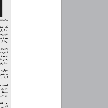
پنجشنبه ۲۵ دی ۱۳۹۳ - 
یک اشتب
به گزار
شهرستان
بهره می
پزشک م
دختری س
دختر ش
دخترش 
«نیاز» 
می‌شود
گرفت س
همین م
سپری شد
امر «نی
این قضی
فامیل ک