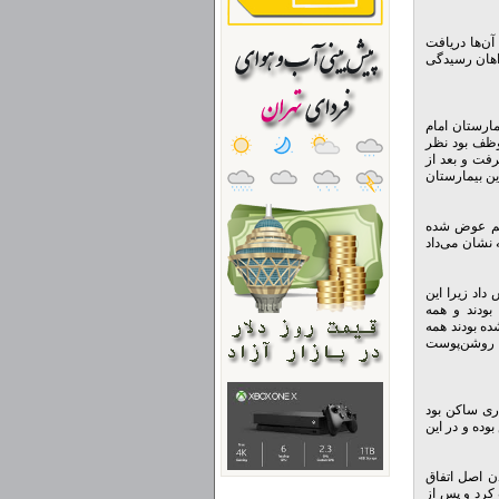
آن‌ها دریافت
اهان رسیدگی
ارستان امام
وظف بود نظر
فت و بعد از
 سه تولد در زایشگاه این بیمارستان
 هم عوض شده
 نشان می‌داد
داد زیرا این
بودند و همه
ی که در 27 آذرماه 1391 صاحب فرزند شده بودند همه
 برخلاف پدر و مادرش روشن‌پوست
ری ساکن بود
وده و در این
ن اصل اتفاق
 کرد و پس از