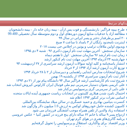
ینکهای مرتبط
طرح بیمه فراگیر: بازنشستگی و فوت پس ازآن - بیمه زنان خانه دار - بیمه دانشجویان
مطالعه آزاد یا حذفیات منابع آزمون دوره‌های اول و دوم متوسطه سال تحصیلی 400-99
۲۰ اسم پرطرفدار دختر و پسر ایرانی در سال ۹۹
اینترنت نامحدود رایگان از ۳ بامداد تا ساعت ۷ صبح
ویدیوی اولین ملاقات ترامپ و پوتین در اجلاس جی بیست ۲۰۱۷
سازمان سنجش : آخرین مهلت ثبت‌ نام آزمون دکتری ۹۶ : شنبه ۴ دی ۱۳۹۵
زمان ثبت نام ارشد ۹۶ سازمان سنجش : اول تا هفتم دیماه
چهارشنبه ۲۴ آذرماه ۱۳۹۴ آخرین مهلت ثبت نام کنکور ارشد
انتشار پاسخنامه و کلید اولیه سوالات آزمون ارشد سراسری از ۲۷ اردیبهشت ۹۴
توزیع کارت آزمون ارشد آزاد ۱۳۹۴ از ۳ خرداد
شروع امتحانات مدارس ابتدایی راهنمایی و دبیرستان از ۲ تا ۲۸ خرداد ۱۳۹۴
آغاز ثبت نام آزمون سراسری ۱۳۹۴ از یکشنبه ۱۹ بهمن
شروع ثبت نام کارشناسی ارشد فراگیر سال ۹۴ دانشگاه پیام نور از ۲۱ دی ۱۳۹۳
علی کریمی بعنوان دستیار سرمربی تیم ملی فوتبال ایران کارلوس کیروش انتخاب شد
علی دایی از سرمربی گری پرسپولیس برکنار شد
احتمال نامزد شدن هیلاری کلینتون در انتخابات ریاست جمهوری آینده ایالات متحده
اسامی نفرات برتر کنکور ۱۳۹۳ اعلام شد
کنسرت بنیامین بهادری و حمید عسگری در سالن میلاد نمایشگاه بین‌المللی
کامیون کشنده حامل خودروهای لوکس به ارزش 1.6 میلیون دلار واژگون شد
استفاده زیاد والدین از تلفن همراه موجب آشفتگی فرزندان می شود
ازدواج پسر ۹ ساله با خانم ۶۲ ساله دارای پنج فرزند در کشور کنیا + عکس عروسی
برنامه گالری‌های هنری در هوای گرم تهران
وزیر اقتصاد: برای واگذاری، استقلال و پرسپولیس را تحویل گرفته‌ایم