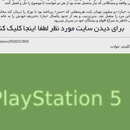
ن واقعه و مشکلاتی که نیاز متحمل شده بود از هر دو خواست تا موضوع را حل و فصل کنند.
ت «نیاز» دو میلیون تومان بابت هزینه‌هایی که «حیدر» پرداخته بود تا نوزاد را درمان کند مخا
ن مرد را متقبل شد. بدین‌ترتیب و بعد از حدود یکسال «نیاز» دختربچه خودش را به خانه ب
خاطر به سراغ اقوام و بستگان خود در سرباز می‌رود.
r/fa/news/93102513916
لیدی:
حوادث