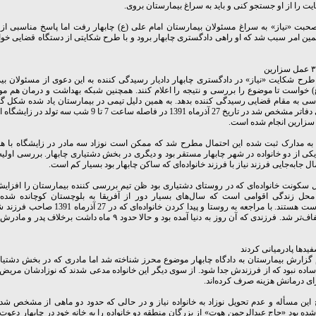
یت را از او جستجو کنی و باید به سراغ بیمارستان بروی.
صحبت «نیاز» به سراغ مسئولان بیمارستان امام علی (ع) چابهار رفت اما پاسخ مناسبی از 
مین امر سبب شد که او راهی دادگستری چابهار برود و با طرح شکایتی از دستگاه قضایی خو
رح شکایت «نیاز» در دادگستری چابهار دادیار رسیدگی کننده به این دعوی از مسئولان بیم
 خواست تا موضوع را بررسی و نتیجه را اعلام کنند. همچنین شبکه بهداشت و درمان هم م
ی به مقام قضایی رسیدگی کننده بدهد. به همین دلیل تیمی در بیمارستان یاد شده شکل گر
بررسی دفاتر مشخص شد در تاریخ 27 آذرماه 1391 در فاصله ساعت 7 تا 9 شب
سزارین انجام شده است.
ه به مدارک ثبت شده این احتمال مطرح شد که ممکن است نوزاد سه مادر در زایشگاه با
یکی از دو خانواده در شهر چابهار مستقر بود و دیگری در بخش دشتیاری چابهار. بررسی اولیه
ال جابه‌جایی فرزند نیاز با فرزند خانواده‌ای که ساکن چابهار بود بسیار کم است.
 سکونت خانواده‌ای که در روستای دشتیاری بود ظن تیم بررسی کننده بیمارستان را افزایش 
محل زندگی اقوامی است که سال‌های بسیار دور از آفریقا به بلوچستان کوچانده شده 
سیاه‌پوست هستند. با مراجعه به روستا و پیدا کردن خانواده‌ا
چیز شفاف‌تر شد. فرزندی که آن روز به دنیا آمده بود و حالا حدود ۹ ماه داشت
یدها پادرمیانی کردند
م گزارش بیمارستان به دادگاه چابهار موضوع محرز شناخته شد اما مادری که در بخش دشتیا
اده نبود که از فرزندش جدا شود. از سوی دیگر این خانواده مدعی شدند که نوزادشان مریض ب
ی درمانش هزینه صرف کرده‌اند.
این مسأله و عدم تحویل نوزاد به خانواده نیاز و در حالی که حدود دو ماهی از مشخص شد
ه بود «حاج عبدالرحمن هوت» از بزرگان منطقه دو خانواده را به خانه خود در چابهار دعوت