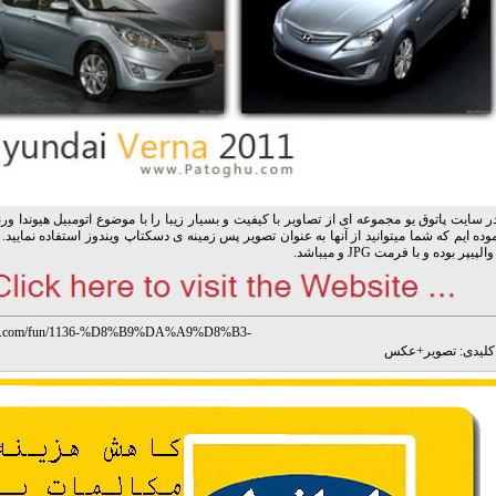
ر سایت پاتوق یو مجموعه ای از تصاویر با کیفیت و بسیار زیبا را با موضوع اتومبیل هیوندا ورن
وده ایم که شما میتوانید از آنها به عنوان تصویر پس زمینه ی دسکتاپ ویندوز استفاده نمایید. 
پر بوده و با فرمت JPG و میباشد.
oghu.com/fun/1136-%D8%B9%DA%A9%D8%B3-
B%8C%D9%88%D9%86%D8%AF%D8%A7-%D9%88%D8%B1%D9%86%D8%A7-2011.
لیدی:
تصویر
+
عکس