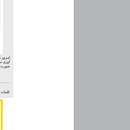
امروز د
آوری نم
صورت والپی
html
کلمات ک