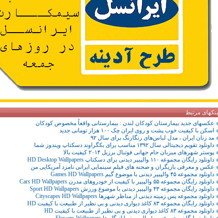
ینکهای مرتبط
عکسهای جدید بیمارستان کودکان لندن : بیمارستانی واقعاً مخصوص کودکان
اسکن با کیفیت خوب پشت و روی ایران چک ۱۰۰ هزار تومانی جدید
مد زنان ایران ، مدل لباس‌های رنگارنگ برای سال ۹۲
داونلود تقویم دیجیتالی سال ۱۳۹۲ مناسب برای بکگراوند دسکتاپ ویندوز شما
پوستر شهرهای میزبان جام جهانی فوتبال برزیل ۲۰۱۴ کیفیت بالا
داونلود رایگان مجموعه ۱۱۰ والپیپر دیدنی برای دسکتاپ HD Desktop Wallpapers
عکس و معرفی بازیگران و صحنه های فیلم سینمایی ایرانی نامزد آمریکایی من
داونلود مجموعه ۴۵ والپیپر دیدنی با موضوع گیم Games HD Wallpapers
داونلود رایگان مجموعه ۵۵ والپیپر با کیفیت از خودروهای مدرن Cars HD Wallpapers
داونلود رایگان مجموعه ۴۳ والپیپر دیدنی با موضوع ورزش Sport HD Wallpapers
داونلود مجموعه پس زمینه دیدنی از مناظر شهرها Cityscapes HD Wallpapers
داونلود رایگان مجموعه ۸۳ کاغذ دیواری دیدنی و بی نظیر از طبیعت با کیفیت HD
داونلود مجموعه ۸۳ کاغذ دیواری دیدنی و بی نظیر از طبیعت با کیفیت HD