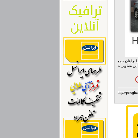
ا برایتان جمع
این تصاویر به
http://pat
%D9%87%D