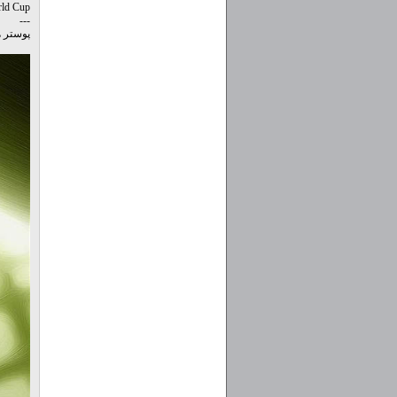
ld Cup™!
---
پوستر ه