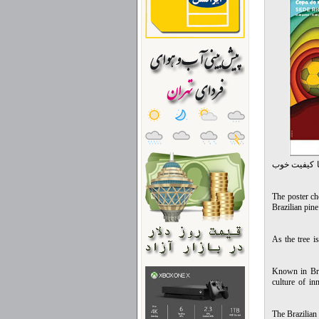
سها رو با کیفیت خوب
The poster ch
Brazilian pine
As the tree i
Known in Braz
culture of in
The Brazilian 