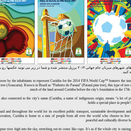
پوستر های شهرهای میزبان جام جهانی ۲۰۱۴ برزیل منتشر شده و شما در زیر می تونید عک
کنید .
osen by the inhabitants to represent Curitiba for the 2014 FIFA World Cup™ features the ima
 tree (Araucaria). Known in Brazil as “Pinheiro do Paraná” (Paraná pine tree), this type of tree
much of the land around Curitiba before the city’s foundation in the 17th 
s also connected to the city’s name (Curitiba, a name of indigenous origin, means “a lot of pi
holds a special place in people’s
il and throughout the world for its excellent public transport, sustainable development and
novation, Curitiba is home to a mix of people from all over the world who choose to live 
peaceful and culturally diverse 
pine rises high into the sky, stretching out its cones like cups. It’s as if the whole city is raising