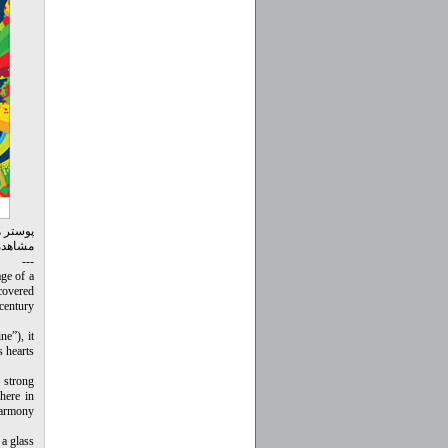
مشاهده 
---
ge of a
 covered
century.
ne”), it
 hearts.
 strong
here in
harmony.
 a glass