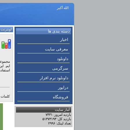
الله أكبر
اونترنت
:
دسته بندی ها
اخبار
معرفی سایت
داونلود
سرگرمی
استفاده
داونلود نرم افزار
درایور
کلمات ک
فروشگاه
آمار سایت
بازدید امروز: ۷۴۳۱
بازدید کل: ۵۱۳۷۳۱۹۳
تعداد لینک: ۲۹۹۶