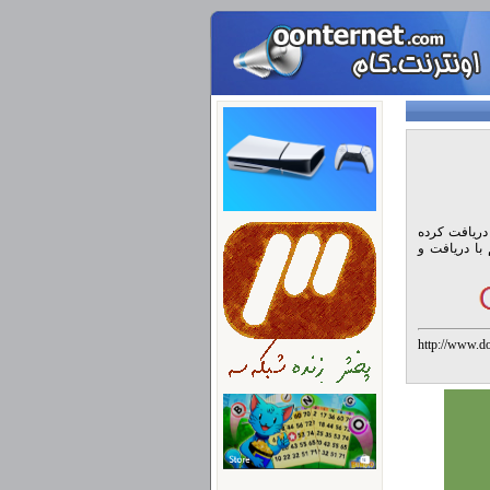
 آماده دریافت کرده
فرمت JPG می باشد. امیدواریم با دریافت و
http://ww
%DA%A9%D
%D8%AF%D
%D9%86%D