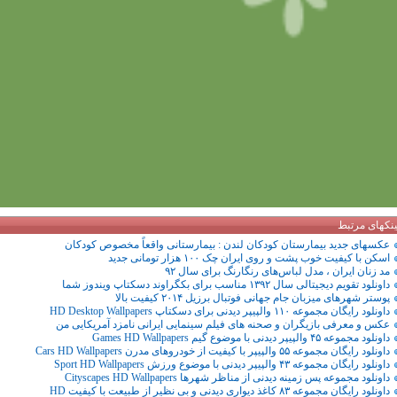
ینکهای مرتبط
عکسهای جدید بیمارستان کودکان لندن : بیمارستانی واقعاً مخصوص کودکان
اسکن با کیفیت خوب پشت و روی ایران چک ۱۰۰ هزار تومانی جدید
مد زنان ایران ، مدل لباس‌های رنگارنگ برای سال ۹۲
داونلود تقویم دیجیتالی سال ۱۳۹۲ مناسب برای بکگراوند دسکتاپ ویندوز شما
پوستر شهرهای میزبان جام جهانی فوتبال برزیل ۲۰۱۴ کیفیت بالا
داونلود رایگان مجموعه ۱۱۰ والپیپر دیدنی برای دسکتاپ HD Desktop Wallpapers
عکس و معرفی بازیگران و صحنه های فیلم سینمایی ایرانی نامزد آمریکایی من
داونلود مجموعه ۴۵ والپیپر دیدنی با موضوع گیم Games HD Wallpapers
داونلود رایگان مجموعه ۵۵ والپیپر با کیفیت از خودروهای مدرن Cars HD Wallpapers
داونلود رایگان مجموعه ۴۳ والپیپر دیدنی با موضوع ورزش Sport HD Wallpapers
داونلود مجموعه پس زمینه دیدنی از مناظر شهرها Cityscapes HD Wallpapers
داونلود رایگان مجموعه ۸۳ کاغذ دیواری دیدنی و بی نظیر از طبیعت با کیفیت HD