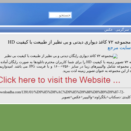
سرگرمی
:
عکس
مجموعه ۷۲ کاغذ دیواری دیدنی و بی نظیر از طبیعت با کیفیت HD
سایت مرجع
مجموعه ۷۲ تصویر زمینه با کیفیت HD را برای شما کاربران محترم دانلودها به صورت رایگان
ایم. این مجموعه شامل والپیپرهای زیبا در سایز ۲۵۶۰×۱۶۰۰ و با 
 از این مجموعه به عنوان تصویر زمینه لذت ببرید.
w.downloadha.com/1391/01/%D9%85%D8%AC%D9%85%D9%88%D8%B9%D9%87-72-
8%A7%D8%BA%D8%B0-%D8%AF%DB%8C%D9%88%D8%A7%D8%B1%DB%8C-
لیدی:
دسکتاپ
+
بکگراوند
+
والپیپر
+
عکس
+
تصویر
B%8C%D8%AF%D9%86%DB%8C-%D9%88-%D8%A8%DB%8C-
8%B8%DB%8C%D8%B1-%D8%A7%D8%B2-%D8%B7/