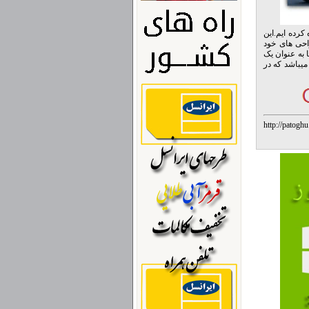
کرده ایم.این
احی های خود
 به عنوان یک
ربر عادی برای بک گراند ویندوز خود استفاده نمایید.این مجموعه شامل ۳۰عکس با موضوع Porsche میباشد که در
http://patogh