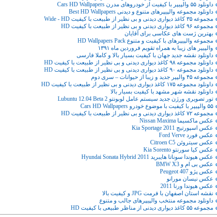
داونلود ۵۵ والپیپر با کیفیت از خودروهای مدرن Cars HD Wallpapers
داونلود مجموعه والپیپرهای متنوع و دیدنی Best HD Wallpapers
مجموعه ۳۵ کاغذ دیواری دیدنی و بی نظیر از طبیعت با کیفیت Wide - HD
مجموعه ۹۶ کاغذ دیواری دیدنی و بی نظیر از طبیعت با کیفیت HD
بهترین ژست های عکاسی برای آقایان
مجموعه والپیپرهای با کیفیت و متنوع HD Wallpapers Pack
والپیپر های زیبا به همراه تقویم فروردین ماه ۱۳۹۱
داونلود نقشه جدید جهان با کیفیت بسیار بالا و کاملا فارسی
داونلود مجموعه ۹۸ کاغذ دیواری دیدنی و بی نظیر از طبیعت با کیفیت HD
داونلود مجموعه ۹۰ کاغذ دیواری دیدنی و بی نظیر از طبیعت با کیفیت HD
مجموعه ۴۵ والپپر جدید و زیبا از حیوانات – سری دوم
داونلود مجموعه ۱۷۵ کاغذ دیواری دیدنی و بی نظیر از طبیعت با کیفیت HD
داونلود نقشه شهر مشهد با کیفیت بسیار بالا
تور تصویری ورژن جدید سیستم عامل لوبونتو Lubuntu 12.04 Beta 2
۵۵ والپیپر با کیفیت با موضوع خودرو Cars HD Wallpapers
مجموعه ۷۲ کاغذ دیواری دیدنی و بی نظیر از طبیعت با کیفیت HD
عکس ماکسیما Nissan Maxima
عکس اسپورتيج Kia Sportage 2011
عکس فورد Ford Verve
عکس سیتروئن Citroen C5
عکس کیا سورنتو Kia Sorento
عکس هیوندا سوناتا هایبرید Hyundai Sonata Hybrid 2011
عکس بی ام و BMW X3
عکس پژو Peugeot 407
عکس نیسان مورانو
عکس هیوندا ورنا 2011
نقشه استان اصفهان با فرمت JPG و کیفیت بالا
داونلود مجموعه منتخب والپیپرهای جالب و متنوع
مجموعه ۵۵ کاغذ دیواری دیدنی از مناظر طبیعی با کیفیت HD