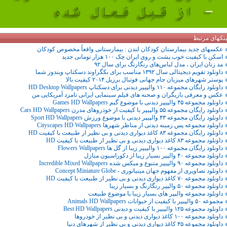
ینکهای مرتبط
عکسهای جدید بیمارستان کودکان لندن : بیمارستانی واقعاً مخصوص کودکان
اسکن با کیفیت خوب پشت و روی ایران چک ۱۰۰ هزار تومانی جدید
مد زنان ایران ، مدل لباس‌های رنگارنگ برای سال ۹۲
داونلود تقویم دیجیتالی سال ۱۳۹۲ مناسب برای بکگراوند دسکتاپ ویندوز شما
پوستر شهرهای میزبان جام جهانی فوتبال برزیل ۲۰۱۴ کیفیت بالا
داونلود رایگان مجموعه ۱۱۰ والپیپر دیدنی برای دسکتاپ HD Desktop Wallpapers
عکس و معرفی بازیگران و صحنه های فیلم سینمایی ایرانی نامزد آمریکایی من
داونلود مجموعه ۴۵ والپیپر دیدنی با موضوع گیم Games HD Wallpapers
داونلود رایگان مجموعه ۵۵ والپیپر با کیفیت از خودروهای مدرن Cars HD Wallpapers
داونلود رایگان مجموعه ۴۳ والپیپر دیدنی با موضوع ورزش Sport HD Wallpapers
داونلود مجموعه پس زمینه دیدنی از مناظر شهرها Cityscapes HD Wallpapers
داونلود رایگان مجموعه ۸۳ کاغذ دیواری دیدنی و بی نظیر از طبیعت با کیفیت HD
داونلود مجموعه ۸۳ کاغذ دیواری دیدنی و بی نظیر از طبیعت با کیفیت HD
داونلود رایگان مجموعه ۱۰۰ والپیپر زیبا از گل ها Flowers Wallpapers
داونلود مجموعه ۴٠ والپپر بسیار زیبا از دکوراسیون منازل
داونلود مجموعه ۹۰ والپیپر متنوع و میکس شده Incredible Mixed Wallpapers
داونلود تصاویری از مفهوم جهان مینیاتوری - Concept Miniature Globe
داونلود مجموعه ۷۰ کاغذ دیواری دیدنی و بی نظیر از طبیعت با کیفیت HD
داونلود مجموعه ۵٠ والپپر رنگارنگ و بسیار زیبا
داونلود مجموعه والپپر های بسیار زیبا با موضوع طبیعت
مجموعه ۵۰ والپیپر با کیفیت از حیوانات Animals HD Wallpapers
داونلود مجموعه ۱۲۵ والپیپر با کیفیت و دیدنی Best HD Wallpapers
داونلود مجموعه ۱۰۰ کاغذ دیواری دیدنی و بی نظیر از خودروها
داونلود مجموعه ۴۵ کاغذ دیواری دیدنی و بی نظیر از شهرهای دنیا