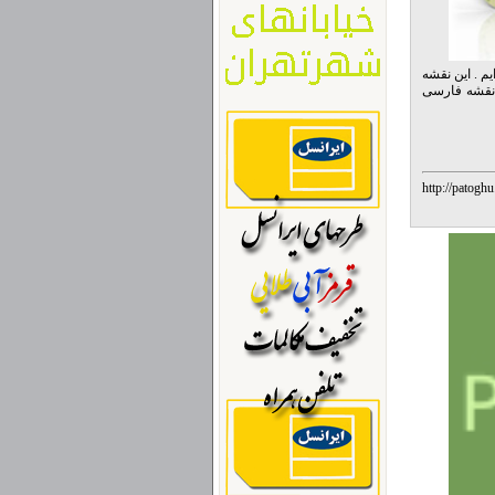
م . این نقشه
ضمن زبان این نقشه فارسی
http://patog