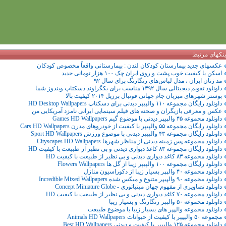
ینکهای مرتبط
عکسهای جدید بیمارستان کودکان لندن : بیمارستانی واقعاً مخصوص کودکان
اسکن با کیفیت خوب پشت و روی ایران چک ۱۰۰ هزار تومانی جدید
مد زنان ایران ، مدل لباس‌های رنگارنگ برای سال ۹۲
داونلود تقویم دیجیتالی سال ۱۳۹۲ مناسب برای بکگراوند دسکتاپ ویندوز شما
پوستر شهرهای میزبان جام جهانی فوتبال برزیل ۲۰۱۴ کیفیت بالا
داونلود رایگان مجموعه ۱۱۰ والپیپر دیدنی برای دسکتاپ HD Desktop Wallpapers
عکس و معرفی بازیگران و صحنه های فیلم سینمایی ایرانی نامزد آمریکایی من
داونلود مجموعه ۴۵ والپیپر دیدنی با موضوع گیم Games HD Wallpapers
داونلود رایگان مجموعه ۵۵ والپیپر با کیفیت از خودروهای مدرن Cars HD Wallpapers
داونلود رایگان مجموعه ۴۳ والپیپر دیدنی با موضوع ورزش Sport HD Wallpapers
داونلود مجموعه پس زمینه دیدنی از مناظر شهرها Cityscapes HD Wallpapers
داونلود رایگان مجموعه ۸۳ کاغذ دیواری دیدنی و بی نظیر از طبیعت با کیفیت HD
داونلود مجموعه ۸۳ کاغذ دیواری دیدنی و بی نظیر از طبیعت با کیفیت HD
داونلود رایگان مجموعه ۱۰۰ والپیپر زیبا از گل ها Flowers Wallpapers
داونلود مجموعه ۴٠ والپپر بسیار زیبا از دکوراسیون منازل
داونلود مجموعه ۹۰ والپیپر متنوع و میکس شده Incredible Mixed Wallpapers
داونلود تصاویری از مفهوم جهان مینیاتوری - Concept Miniature Globe
داونلود مجموعه ۷۰ کاغذ دیواری دیدنی و بی نظیر از طبیعت با کیفیت HD
داونلود مجموعه ۵٠ والپپر رنگارنگ و بسیار زیبا
داونلود مجموعه والپپر های بسیار زیبا با موضوع طبیعت
مجموعه ۵۰ والپیپر با کیفیت از حیوانات Animals HD Wallpapers
داونلود مجموعه ۱۲۵ والپیپر با کیفیت و دیدنی Best HD Wallpapers