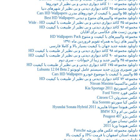
داونلود مجموعه ۱۰۰ کاغذ دیواری دیدنی و بی نظیر از خودروها
داونلود مجموعه ۴۵ کاغذ دیواری دیدنی و بی نظیر از شهرهای دنیا
داونلود ۵۵ والپیپر با کیفیت از خودروهای مدرن Cars HD Wallpapers
داونلود مجموعه والپیپرهای متنوع و دیدنی Best HD Wallpapers
مجموعه ۳۵ کاغذ دیواری دیدنی و بی نظیر از طبیعت با کیفیت Wide - HD
مجموعه ۹۶ کاغذ دیواری دیدنی و بی نظیر از طبیعت با کیفیت HD
بهترین ژست های عکاسی برای آقایان
مجموعه والپیپرهای با کیفیت و متنوع HD Wallpapers Pack
والپیپر های زیبا به همراه تقویم فروردین ماه ۱۳۹۱
داونلود نقشه جدید جهان با کیفیت بسیار بالا و کاملا فارسی
داونلود مجموعه ۹۸ کاغذ دیواری دیدنی و بی نظیر از طبیعت با کیفیت HD
داونلود مجموعه ۹۰ کاغذ دیواری دیدنی و بی نظیر از طبیعت با کیفیت HD
مجموعه ۴۵ والپپر جدید و زیبا از حیوانات – سری دوم
داونلود مجموعه ۱۷۵ کاغذ دیواری دیدنی و بی نظیر از طبیعت با کیفیت HD
تور تصویری ورژن جدید سیستم عامل لوبونتو Lubuntu 12.04 Beta 2
۵۵ والپیپر با کیفیت با موضوع خودرو Cars HD Wallpapers
مجموعه ۷۲ کاغذ دیواری دیدنی و بی نظیر از طبیعت با کیفیت HD
عکس ماکسیما Nissan Maxima
عکس اسپورتيج Kia Sportage 2011
عکس فورد Ford Verve
عکس سیتروئن Citroen C5
عکس کیا سورنتو Kia Sorento
عکس هیوندا سوناتا هایبرید Hyundai Sonata Hybrid 2011
عکس بی ام و BMW X3
عکس پژو Peugeot 407
عکس نیسان مورانو
عکس هیوندا ورنا 2011
داونلود مجموعه عکس های پورشه Porsche
نقشه استان اصفهان با فرمت JPG و کیفیت بالا
داونلود مجموعه منتخب والپیپرهای جالب و متنوع