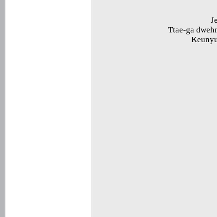
J
Ttae-ga dweh
Keunyu