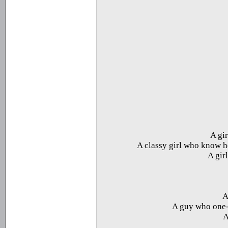
A gi
A classy girl who know h
A gir
A
A guy who one-s
A