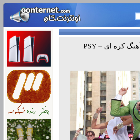
متن آهنگ و ترجمه انگلیسی آهنگ کره ای PSY –