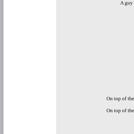
A guy 
On top of th
On top of th