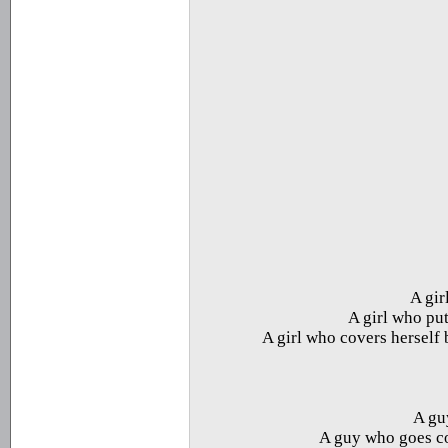
A gir
A girl who pu
A girl who covers herself b
A gu
A guy who goes co