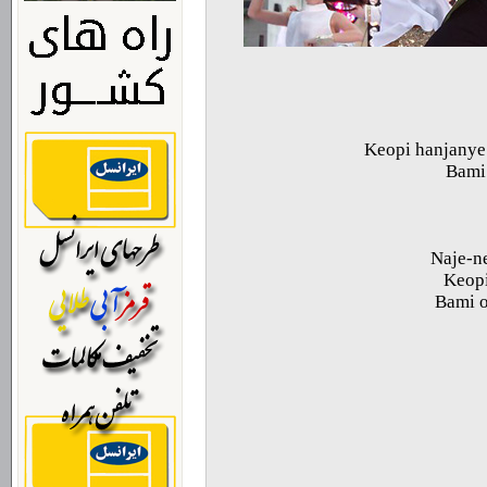
Keopi hanjanye
Bami
Naje-n
Keopi
Bami o