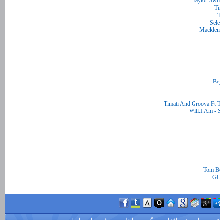
Timati And Grooya Ft 
Tom Bo
GO
تقیم
درایور
نرم افزار
سرگرمی
داونلود
معرفی سایت
اخبار