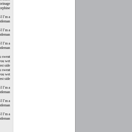
sorinage
orphine
-I I’m a
entleman
-I I’m a
entleman
-I I’m a
entleman
u sweat
you wet
st side
u sweat
you wet
st side
-I I’m a
entleman
-I I’m a
entleman
-I I’m a
entleman