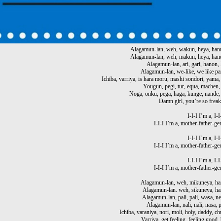
Alagamun-lan, weh, wakun, heya, han
Alagamun-lan, weh, makun, heya, han
Alagamun-lan, ari, gari, hanon, 
Alagamun-lan, we-like, we like pa
Ichiba, varriya, is hara moru, mashi sondori, yama,
Yougun, pegi, tur, equa, machen,
Noga, onku, pega, haga, kunge, nande, 
Damn girl, you’re so frea
I-I-I I’m a, I-I
I-I-I I’m a, mother-father-g
I-I-I I’m a, I-I
I-I-I I’m a, mother-father-g
I-I-I I’m a, I-I
I-I-I I’m a, mother-father-g
Alagamun-lan, weh, mikuneya, ha
Alagamun-lan. weh, sikuneya, ha
Alagamun-lan, pali, pali, wasa, ne
Alagamun-lan, nali, nali, nasa, p
Ichiba, varaniya, nori, moli, holy, daddy, ch
Varriya, get feeling, feeling good,