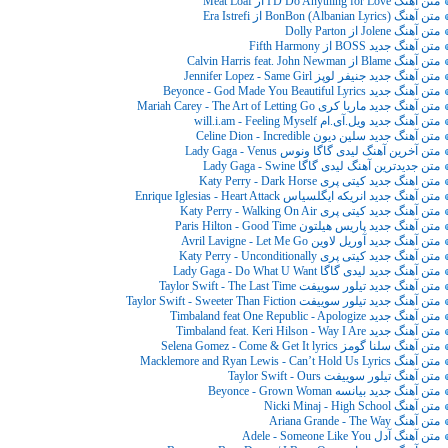
متن آهنگ I'D Do Anything for Love از Meat Loaf
متن آهنگ BonBon (Albanian Lyrics) از Era Istrefi
متن آهنگ Jolene از Dolly Parton
متن آهنگ جدید BOSS از Fifth Harmony
متن آهنگ Blame از Calvin Harris feat. John Newman
متن آهنگ جدید جنیفر لوپز Jennifer Lopez - Same Girl
متن آهنگ جدید Beyonce - God Made You Beautiful Lyrics
متن آهنگ جدید ماریا کری Mariah Carey - The Art of Letting Go
متن آهنگ جدید ویل.آی.ام will.i.am - Feeling Myself
متن آهنگ جدید سلین دیون Celine Dion - Incredible
متن آخرین آهنگ لیدی گاگا ونوس Lady Gaga - Venus
متن جدیدترین آهنگ لیدی گاگا Lady Gaga - Swine
متن اهنگ جدید کیتی پری Katy Perry - Dark Horse
متن آهنگ جدید انریکه ایگلسیاس Enrique Iglesias - Heart Attack
متن آهنگ جدید کیتی پری Katy Perry - Walking On Air
متن آهنگ جدید پاریس هیلتون Paris Hilton - Good Time
متن آهنگ جدید آوریل لاوین Avril Lavigne - Let Me Go
متن آهنگ جدید کیتی پری Katy Perry - Unconditionally
متن آهنگ جدید لیدی گاگا Lady Gaga - Do What U Want
متن آهنگ جدید تیلور سوییفت Taylor Swift - The Last Time
متن آهنگ جدید تیلور سوییفت Taylor Swift - Sweeter Than Fiction
متن آهنگ جدید Timbaland feat One Republic - Apologize
متن آهنگ جدید Timbaland feat. Keri Hilson - Way I Are
متن آهنگ سلنا گومز Selena Gomez - Come & Get It lyrics
متن آهنگ Macklemore and Ryan Lewis - Can’t Hold Us Lyrics
متن آهنگ تیلور سوییفت Taylor Swift - Ours
متن آهنگ جدید بیانسه Beyonce - Grown Woman
متن آهنگ Nicki Minaj - High School
متن آهنگ Ariana Grande - The Way
متن آهنگ آدل Adele - Someone Like You