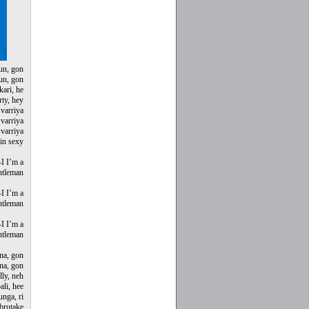
un, gon
un, gon
kari, he
rty, hey
 varriya
 varriya
varriya
kin sexy
-I I’m a
entleman
-I I’m a
entleman
-I I’m a
entleman
na, gon
na, gon
lly, neh
ali, hee
unga, ri
 brutake