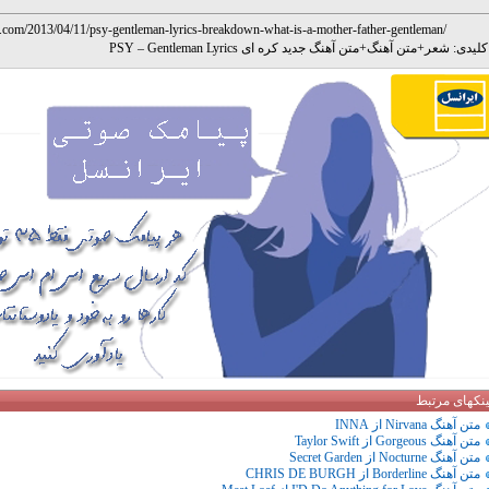
t.com/2013/04/11/psy-gentleman-lyrics-breakdown-what-is-a-mother-father-gentleman/
لیدی:
شعر
+
متن آهنگ
+
متن آهنگ جدید کره ای PSY – Gentleman Lyrics
ینکهای مرتبط
متن آهنگ Nirvana از INNA
متن آهنگ Gorgeous از Taylor Swift
متن آهنگ Nocturne از Secret Garden
متن آهنگ Borderline از CHRIS DE BURGH