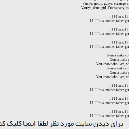
Varriya, gachu, gunya, sorinage, 
Varriya, damn girl, I’mma party, m
I-I-I I’m a, I-I
I-I-I I’m a, mother-father-g
I-I-I I’m a, I-I
I-I-I I’m a, mother-father-g
I-I-I I’m a, I-I
I-I-I I’m a, mother-father-g
Gonna make yo
Gonna make 
You know who I am, we
Gonna make yo
Gonna make 
You know who I am, we
I-I-I I’m a, I-I
I-I-I I’m a, mother-father-g
I-I-I I’m a, I-I
I-I-I I’m a, mother-father-g
I-I-I I’m a, I-I
I-I-I I’m a, mother-father-g