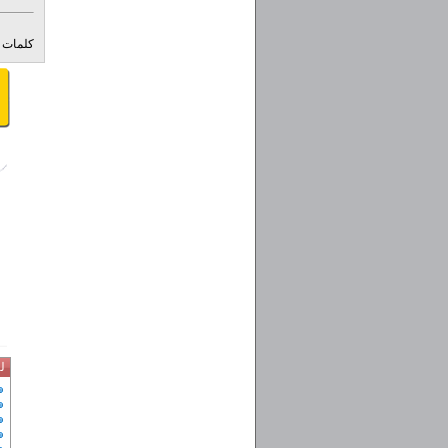
کلمات ک
ل