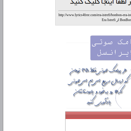
http://www.lyrics4free.com/era-istrefi/bonbon-era-ist