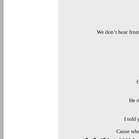
We don’t hear from
C
He r
I told 
Cause when