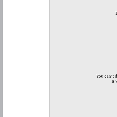
T
You can’t do
It’