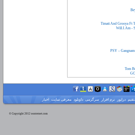
Timati And Grooya Ft 
Tom Bo
GO
تقیم
درایور
نرم افزار
سرگرمی
داونلود
معرفی سایت
اخبار
© Copyright 2012 oonternet.com