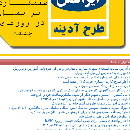
ینکهای مرتبط
آدرس سایت استعلام شهریه سازمان مدارس و مراکز غیردولتی آموزش و پرورش
تغییر جدید تخصیص ارز واردات موبایل
ده نکته ای که درباره اجلاس گروه بیست نمی دانیم
آغاز طرح کارت اعتباری خرید کالا از هفته آینده
برداشت از عابربانک مسکن بدون کارت
دارندگان دستگاههای کارتخوان به جای بانک مرکزی کارمزد پرداخت خواهند کرد
بیل گیتس ۲۰ میلیون سهم دیگر از سهام مایکروسافت خود را فروخت
قیمت زمین در مناطق مختلف شهر تهران شنبه ۱۱ مرداد ۱۳۹۳
احتمال افزایش قیمت ظروف آشپزخانه در آینده‌ نزدیک
تهران میزبان بیست سومین نماشگاه بین المللی مبلمان منزل هافکس ۱۰ تا ۱۳ مرداد
مایکروسافت سرفیس تبلتها برای فروش در هندوستان مجوز اخذ کردند
عوارض صادرات زعفران حذف شد
اجبار واحد‌های صنفی برای نصب اتیکت قیمت بر روی کالاها
قیمت روز خودروهای پرتیراژ داخلی بتاریخ دوشنبه ۲۳ تیر ۱۳۹۳
محدودیت زمانی برای مصرف بنزین ۴۰۰ تومانی تعیین نشده‌ است