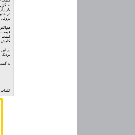
قیمت خو
به گزار
بازار آز
نزولی ش
قیمت حدود 23 میلیون تومان در باز
کاهش ی
در این 
نزدیک و
به گفته آن‌ها
کلمات ک