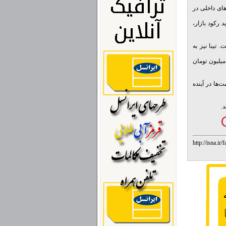
ای داخلی در
با استاندارد ‌آلایندگی یورو 2 در کنار تشدید رکود بازار،
یلیون تومان رسیده است. تیبا نیز به
پراید 111 فول به عنوان یکی از پرمصرف‌ترین خودروهای سواری تولید داخل نیز به حدود 21 میلیون تومان
‌ها در آینده
http://isna.i