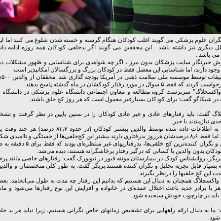
ران علوم پزشکی می گویند اغلب کودکان هنگام گرسنه و خسته شدن شلوغ می کنند اما این
لل دیگری نیز داشته باشد . این محققین می گویند اگر بدخلقی کودکان همه روزه ادامه دا
می باشد .
رش خبرنگار سایت پزشکان بدون مرز ، اگر چه شواهدی برای شناسایی و ظهور مشکلات ذه
جود دارند، اما شناسایی این معضل فقط در کودکان بزرگ و بزرگسالان امکانپذیر است.
 که فقط ۵ سوال در مورد رفتار کودکشان در ماه گذشته پاسخ بدهند.
واکسچلاگ” سرپرست گروه مطالعه و معاون اجتماعی دانشگاه علوم پزشکی در دانشگاه 
در شیکاگو گفت: برای کودکان بسیارغیر معمول است که هر روز کج خلق باشند.
گ گفت: باید رفتارهای عادی و غیر عادی کودکان را در سنین پایین در نظر گرفت و تشخی
دی نیازمندند یا خیر.
با توجه به اطلاعات داده شده توسط والدین بیشتر کودکان (در حدود 
دارند.بیشتر این کج‌خلقی‌ها از خستگی و ناامیدی شکل می‌گیرد.
کمترین و نگران کننده‌ترین کج خلقی‌ها، بدرفتاریه
ودکان بدون والدین یا کسانی که درگیر رفتار پرخاشگرانه هستند، دیده می‌شد.
ریگز، روانشناس کودک در بیمارستان مونته فیور در نیویورک گفت: رفتارهای خاصی مانند پ
ه بسیار قابل تجزیه تحلیل و نگران کننده هستند.بریگز گفت: به طور کلی متخصصان و والدی
 این کج خلقیها را درنظر بگیرند.
 واکسچلاگ همچنان به دنبال این هستیم که بدانیم این رفتار چه مدت به طول می‌انجامد. بعض
ر یا برادر جدید باعث اختلال عمده‌ای در خانواده و افزایش این نوع رفتارها می‌شود و ما
 باید در چارچوب خودش سنجیده شود.
 ما به دنبال ارائه راههایی برای تشخیص زمانهای خاص نگرانی هستیم، زیرا نباید هر بد 
شود.