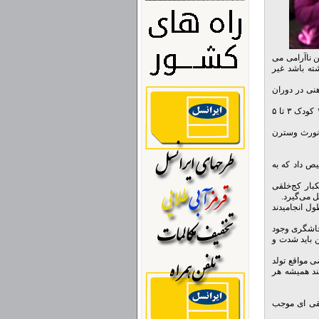
 ناآرامی می
شته باشد غیر
نی در دوران
این تحقیقات توسط موسسه ملی سلامت ذهنی در آمریکا بودجه گذاری شد. محققان از والدین ۱۵۰۰ کودک ۳ تا ۵
نورث وسترن
ص داد که به
۸۳٫۷ درصد) هر چند وقت یکبار کج‌خلقی
ای غیر منتظره‌ای بودند که فقط برای ۵ دقیقه به طول انجامیدند
رخاشگری وجود
ن باید شدت و
ی مواقع تولد
نند همیشه هر
خلقی ای موجب