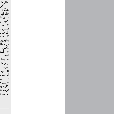
علل شای
۱ – گ
هنگام ب
جلوگیری
برای آن
کنید. ب
۲ – بی
تعیین ن
بازی، ن
۳ – طف
بنابرای
در فعال
بگیرند.
۴ – ان
انتظار 
به محلی
زدن شما
خرید.
۵ – ته
از شروع
۶ – بی
تعیین ک
کار خود
توجه کن
توانید ب