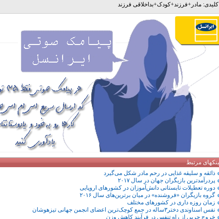
لیدی:
مادر
+
فرزند
+
کودک
+
بداخلاقی فرزند
ینکهای مرتبط
ذائقه و سلیقه غذایی در رحم مادر شکل می‌گیرد
پردرآمدترین بازیگران جهان در سال ۲۰۱۷
دوره تعطیلات تابستانی دانش‌آموزان در کشورهای اروپایی
گروه بازیگران «فروشنده» در میان برترین‌های سال ۲۰۱۶
زمان روزه داری در کشورهای مختلف
نفس اسناوندی دختر۳ساله در جمع کوچک‌ترین‌ اعضای انجمن جهانی تیزهوشان
خروج چربی از راه تنفس در فرآیند کاهش وزن