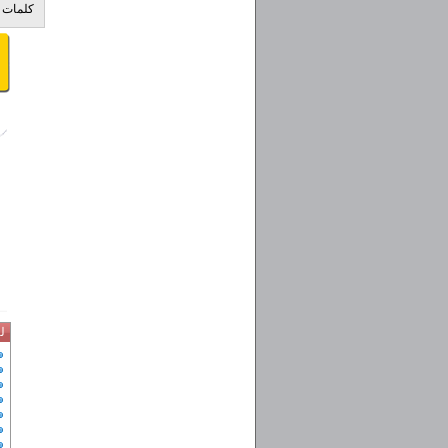
کلمات ک
ل