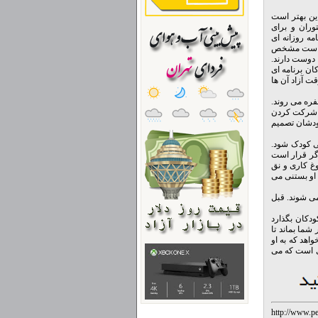
ن بهتر است
وران و برای
ه روزانه ای
نان است مشخص
 دوست دارند.
ان برنامه ای
قت آزاد آن ها
فره می روند.
یا شرکت کردن
خودشان تصمیم
قی کودک شود.
اگر قرار است
وغ کاری و نق
 او بستنی می
می شوند. قبل
دکان بگذارد
شما بماند تا
واهد که به او
 ای است که می
http://www.p