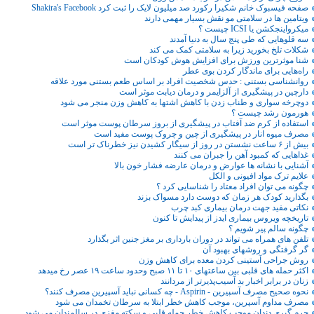
صفحه فیسبوک خانم شکیرا رکورد صد میلیون لایک را ثبت کرد Shakira's Facebook
ویتامین ها در سلامتی مو نقش بسیار مهمی دارند
میکرواینجکشن یا ICSI چیست ؟
سه قلوهایی که طی پنج سال به دنیا آمدند
شکلات تلخ بخورید زیرا به سلامتی کمک می کند
شنا موثرترین ورزش برای افزایش هوش کودکان است
راه‌هایی برای ماندگار کردن بوی عطر
روانشناسی بستنی : حدس شخصیت افراد بر اساس طعم بستنی مورد علاقه
دارچین در پیشگیری از آلزایمر و درمان دیابت موثر است
دوچرخه سواری و طناب زدن با کاهش اشتها به کاهش وزن منجر می شود
هورمون رشد چیست ؟
​استفاده از کرم ضد آفتاب در پیشگیری از بروز سرطان پوست موثر است
مصرف میوه انار در پیشگیری از چین و چروک پوست مفید است
بیش از ۶ ساعت نشستن در روز از سیگار کشیدن نیز خطرناک تر است
غذاهایی که کمبود آهن را جبران می کنند
آشنایی با نشانه ها عوارض و درمان عارضه فشار خون بالا
علایم ترک مواد افیونی و الکل
چگونه می توان افراد معتاد را شناسایی کرد ؟
بگذارید کودک هر زمان که دوست دارد مسواک بزند
نکاتی مفید جهت درمان بیماری کبد چرب
تاریخچه ویروس بیماری ایدز از پیدایش تا کنون
چگونه سالم پیر شویم ؟
تلفن های همراه می تواند در دوران بارداری بر مغز جنین اثر بگذارد
گر گرفتگی و روشهای بهبود آن
روش جراحی آستینی کردن معده برای کاهش وزن
اکثر حمله های قلبی بین ساعتهای ۱۰ تا ۱۱ صبح وحدود ساعت ۱۹ عصر رخ میدهد
زنان در برابر اخبار بد آسیب‌پذیرتر از مردانند
نحوه صحیح مصرف آسپیرین - Aspirin - چه کسانی نباید آسپیرین مصرف کنند؟
مصرف مداوم آسپرین، موجب کاهش خطر ابتلا به سرطان تخمدان می شود
جرم گیری دندان موجب کاهش خطر حمله قلبی و سکته مغزی در سالمندان می شود