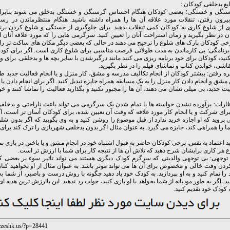
ع بدخلقی کودکان :
رسنگی و خستگی؛ بعضی کودکان هنگام احساس گرسنگی و خستگی بدخلق می شوند بنابرای
یرون رفتن، تنقلات مورد علاقه آن ها را همراه داشته باشید. هنگام منتظرماندن در رست
 از شلوغ کاری به کودکان کمی تنقلات بدهید. برای جلوگیری از خستگی و شلوغ کردن برنام
ان در نظر بگیرید و زمان استراحت آنان را تعیین کنید. سرگرمی هایی را که مورد علاقه آ
رخی کودکان پارک های شلوغ را ترجیح می دهند در حالی که بعضی دیگر مکان های ساکت تر را
 برنامگی: بی کارماندن به مدت طولانی فرصت مناسبی برای شلوغ کاری است. اگر برای کودک
کنید، کودکان برای خود برنامه ریزی می کنند مانند درگیرشدن با سایر بچه ها و بدخلقی. برای و
قاشی، خواندن کتاب و تماشای فیلم را در نظر بگیرید.
ره رفتن: بیشتر کودکان از انجام تکالیف مدرسه و مشق، کار منزل و یا انجام فعالیت جدید ط
ن مشق و انجام دادن کار منزل را به یک مسابقه همراه جایزه تبدیل کنید. اگر برای انجام دادن 
یت جدید، بی میلی نشان می دهند، آن ها را مجبور نکنید و بگذارید فعالیت را تماشا کنند و 
تظارات: برآورده نشدن خواسته ها یا تمام شدن یک سرگرمی می تواند باعث ناراحتی و بدخل
برای شرکت و یا انجام کار مورد علاقه که وقت آن تعیین شده، برای کودکان آسان تر است، 
 بروید که او اجازه خرید ندارد از قبل موضوع را روشن کنید و به وی بگویید که اگر بدون شل
 را همراهی کند، جایزه می گیرد. به عنوان مثال اگر بدون بدخلقی شهربازی را ترک کند برای
دید اعتماد به نفس: برخی کودکان حاضر به قبول اشتباه خود در انجام مشق و یا باختن در بازی ن
 هر کاری برایشان شرح دهید که تلاش آن ها از نتیجه کار برای شما با ارزش تر است.
 توجهی: بی توجهی والدینی که سرگرم کودک دیگری هستند می تواند تاثیر سوء بر بعضی کو
ردن وقت خالی و مخصوص برای آن ها می تواند موثر باشد. به عنوان مثال از او بخواهید کنار 
 را تمام کنید و به او بپردازید. به کودک خود یاد دهید چگونه با روش درست و باصبر، از شما بخ
ید. اگر به طور مودبانه از شما بخواهد با او بازی کنید، جواب رد ندهید. این باارزش ترین هدیه
ه کودک خود تقدیم کنید.
ezeshk.us/?p=28441