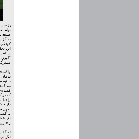
پژوهشگ
تواند ع
طبیعی 
به گزا
کودکی و
ساله درخواست کردند
“لورن 
فینبرگ 
واکسچلا
درمان ج
می‌کنند اما فقط ۸٫۶ درصدشان هرروز بدرفتاری 
که در ک
راحیل ب
دارند ک
طول مدت
به گفته
یک خواه
رفتاری
او گفت:
نگرانی 