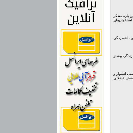
 باره متذکر
 استخوان‌های
ی ، افسردگی
ندگی بیشتر
متی استوار و
 ضعف عضلانی