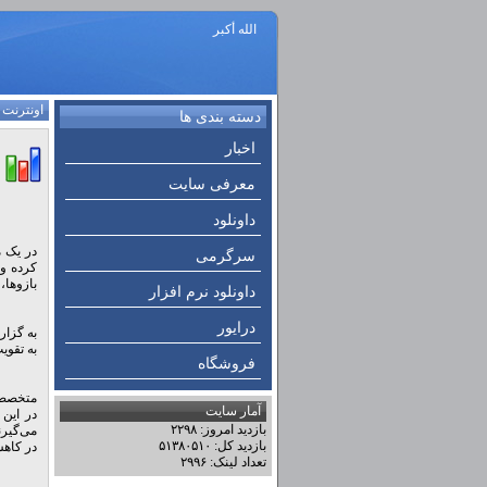
الله أكبر
اونترنت
:
دسته بندی ها
اخبار
معرفی سایت
داونلود
سرگرمی
کرده و 
بازوها،
داونلود نرم افزار
درایور
به گزار
به تقوی
فروشگاه
متخصصان
آمار سایت
در این
بازدید امروز: ۲۲۹۸
می‌گیرن
بازدید کل: ۵۱۳۸۰۵۱۰
در کاهش
تعداد لینک: ۲۹۹۶