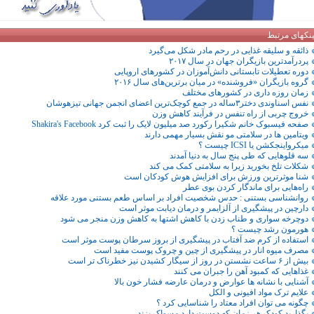
ینکهای مرتبط
ذائقه و سلیقه غذایی در رحم مادر شکل می‌گیرد
پردرآمدترین بازیگران جهان در سال ۲۰۱۷
دوره تعطیلات تابستانی دانش‌آموزان در کشورهای اروپایی
گروه بازیگران «فروشنده» در میان برترین‌های سال ۲۰۱۶
زمان روزه داری در کشورهای مختلف
نفس اسناوندی دختر۳ساله در جمع کوچک‌ترین‌ اعضای انجمن جهانی تیزهوشان
خروج چربی از راه تنفس در فرآیند کاهش وزن
صفحه فیسبوک خانم شکیرا رکورد صد میلیون لایک را ثبت کرد Shakira's Facebook
ویتامین ها در سلامتی مو نقش بسیار مهمی دارند
میکرواینجکشن یا ICSI چیست ؟
سه قلوهایی که طی پنج سال به دنیا آمدند
شکلات تلخ بخورید زیرا به سلامتی کمک می کند
شنا موثرترین ورزش برای افزایش هوش کودکان است
راه‌هایی برای ماندگار کردن بوی عطر
روانشناسی بستنی : حدس شخصیت افراد بر اساس طعم بستنی مورد علاقه
دارچین در پیشگیری از آلزایمر و درمان دیابت موثر است
دوچرخه سواری و طناب زدن با کاهش اشتها به کاهش وزن منجر می شود
هورمون رشد چیست ؟
​استفاده از کرم ضد آفتاب در پیشگیری از بروز سرطان پوست موثر است
مصرف میوه انار در پیشگیری از چین و چروک پوست مفید است
بیش از ۶ ساعت نشستن در روز از سیگار کشیدن نیز خطرناک تر است
غذاهایی که کمبود آهن را جبران می کنند
آشنایی با نشانه ها عوارض و درمان عارضه فشار خون بالا
علایم ترک مواد افیونی و الکل
چگونه می توان افراد معتاد را شناسایی کرد ؟
بگذارید کودک هر زمان که دوست دارد مسواک بزند