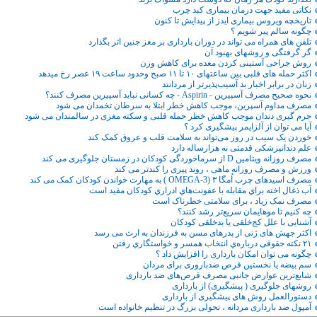
نکاتی مفید جهت درمان بیماری کبد چرب
تاریخچه ویروس بیماری ایدز از پیدایش تا کنون
چگونه سالم پیر شویم ؟
تلفن های همراه می تواند در دوران بارداری بر مغز جنین اثر بگذارد
گر گرفتگی و روشهای بهبود آن
روش جراحی آستینی کردن معده برای کاهش وزن
اکثر حمله های قلبی بین ساعتهای ۱۰ تا ۱۱ صبح وحدود ساعت ۱۹ عصر رخ میدهد
زنان در برابر اخبار بد آسیب‌پذیرتر از مردانند
نحوه صحیح مصرف آسپیرین - Aspirin - چه کسانی نباید آسپیرین مصرف کنند؟
مصرف مداوم آسپرین، موجب کاهش خطر ابتلا به سرطان تخمدان می شود
جرم گیری دندان موجب کاهش خطر حمله قلبی و سکته مغزی در سالمندان می شود
آیا می توان از آلزایمر پیشگیری کرد ؟
خوردن یک سیب در روز می‌تواند به سلامت قلب و عروق کمک کند
علم دندانپزشکی قدمتی نه هزارساله دارد
مصرف روزانه ویتامین D از سرماخوردگی کودکان در زمستان جلوگیری می کند
ورزش و مصرف روزانه ماهی ، روند پیری را کندتر می کند
مصرف اسیدهای چرب اُمگا ۳ (OMEGA-3 ) به مهارت خواندن کودکان کمک می کند
آب ذغال اخته براي مقابله با عفونت‌هاي ادراري كودكان مفيد است
مصرف نمک زیاد ، برای سلامتی خطرناک است
چه کنیم تا موهایمان سریع‌تر رشد کنند؟
آشنایی با علل کج‌خلقی یا بدخلقی کودکان
اکثر جهش های ژنی از پدرهای مسن به فرزندان به ارث می رسد
۲۱ نكته حقوقی درباره‌ي انتخاب همسر و خواستگاري رفتن
چگونه می توان امکان بارداری را افزایش داد ؟
سم بیضه یا نخستین قرص ضدباروری برای مردان
شایع‌ترین عوارض جانبی مصرف قرص‌های ضد بارداری
روشهای جلوگیری ( پیشگیری) از بارداری
دستورالعمل روش های پیشگیری از بارداری
آمپول ضد بارداری مردانه ، تحولی بزرگ در تنظیم خانواده است