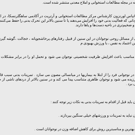
ته در مجله مطالعات استخوانی و املاح معدنی منتشر شده است.
تیاس لورنزون کارشناس مرکز مطالعات استخوانی و آرتریت در آکادمی ساهگلرنسکا، در این
انی که فعالیت بدنی خود را افزایش می‌دهند یا تا سنین بالاتر این تحرک بدنی را حفظ می‌کنند
و ضخیم‌تری در ناحیه دست‌ها و پاها دارند.
از مسائل روحی نوجوانان در این سنین از قبیل رفتارهای پرخاشجویانه ، خجالت ،گوشه گیر
ن اعتماد به نفس ، با ورزش بهبودی م
ناسب باعث افزایش ظرفیت شخصیتی نوجوان می شود و تحمل او را در برابر مشکلات ز
 نوجوانی فرد را از ابتلا به بیماریها در میانسالی مصون می سازد . تمرینات بدنی سبب قا
زیده می شود و نوجوان ظاهری متناسب پیدا می کند و در سنین بالاتر از دردهای ناشی از
 برد .
 باید قبل از اقدام به تمرینات بدنی به نکات زیر توجه کنند :
ن نباید به تمرینات و ورزشهای خیلی سنگین بپردازند .
ترین و مناسبترین روش برای کاهش اضافه وزن در نوجوانان است .