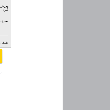
گیرد .
مصرف رو
کلمات ک