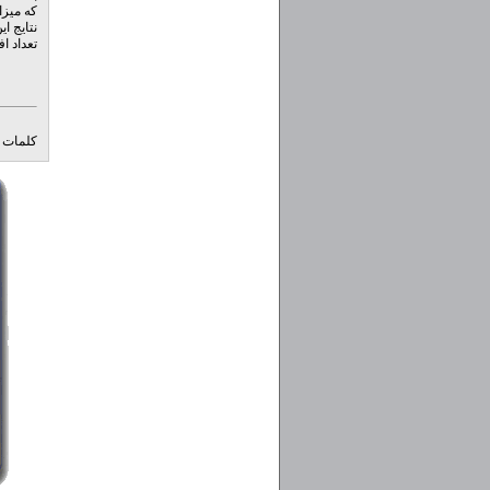
که میزا
نتایج ا
تعداد ا
کلمات ک