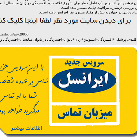
ن ترشح پایین انسولین یک عامل خطر برای شروع علائم جدید افسردگی در زنان میانسال است
ین بررسی درنشریه مراقبت دیابت منتشر شده است .
فراد دیابتی در جهان به بیش از هفتاد میلیون نفر افزایش یافته است.
ezeshk.us/?p=29053
لیدی:
پزشکی
+
افسردگی
+
انسولین
+
زنان
+
بانوان
+
افسردگی در بانوان میانسال
+
افسردگی و 