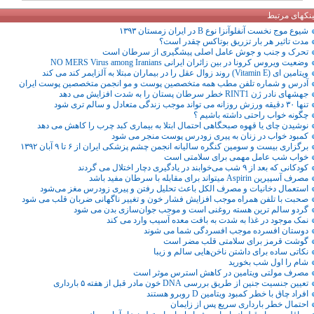
ینکهای مرتبط
شیوع موج نخست آنفلوآنزا نوع B در ایران زمستان ۱۳۹۳
مدت تاثیر هر بار تزریق بوتاکس چقدر است؟
تحرک و جنب و جوش عامل اصلی پیشگیری از سرطان است
وضعیت ویروس کرونا در بین زائران ایرانی NO MERS Virus among Iranians
ویتامین ای (Vitamin E) روند زوال عقل را در بیماران مبتلا به آلزایمر کند می کند
آدرس و شماره تلفن مطب همه متخصصین پوست و مو انجمن متخصصین پوست ایران
جهشهای نادر ژن RINT1 خطر سرطان پستان را به شدت افزایش می دهد
تنها ۳۰ دقیقه ورزش روزانه می تواند موجب زندگی متعادل و سالم تری شود
چگونه خواب راحتی داشته باشیم ؟
نوشیدن چای یا قهوه صبحگاهی احتمال ابتلا به بیماری کبد چرب را کاهش می دهد
کمبود خواب در زنان به پیری زودرس پوست منجر می شود
برگزاری بیست و سومین کنگره سالیانه انجمن چشم پزشکی ایران از ۶ تا ۹ آبان ۱۳۹۲
خواب شب عامل مهمی برای سلامتی است
کودکانی که بعد از ۹ شب می‌خوابند در یادگیری دچار اختلال می گردند
مصرف آسپیرین Aspirin میتواند برای مقابله با سرطان مفید باشد
استعمال دخانیات و مصرف الکل باعث تحلیل رفتن و پیری زودرس مغز می‌شود
صحبت با تلفن همراه موجب افزایش فشار خون و تغییر ناگهانی ضربان قلب می شود
گردو سالم‌ ترین هسته روغنی است و موجب جوان‌سازی بدن می شود
نمک موجود در غذا به شدت به بافت معده آسیب وارد می کند
دوستان افسرده موجب افسردگی شما می شوند
گوشت قرمز برای سلامتی قلب مضر است
نکاتی ساده برای داشتن ناخن‌هایی سالم و زیبا
شام را اول شب بخورید
مصرف مولتی ویتامین در کاهش استرس موثر است
تعیین جنسیت جنین از طریق بررسی DNA خون مادر قبل از هفته ۵ بارداری
افراد چاق با خطر کمبود ویتامین D روبرو هستند
احتمال خطر بارداری سریع پس از زایمان