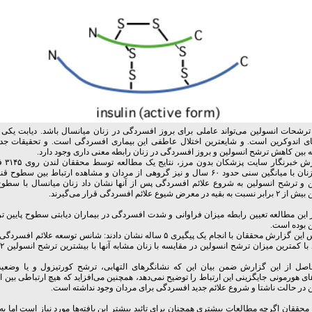
شحات انسولین می‌تواند عاملی برای بروز افسردگی در زنان میانسال باشد. دیابت یکی ا
های اندوکرین است. و شایعترین اختلال عاطفی این بیماری افسردگی است. و تحقیقات جدی
بین کاهش ترشح انسولین و بروز افسردگی در زنان رابطه معنی داری وجود دارد.
به گزارش خ
شامل زنان با میانگین سنی حدود ۶۰ سال و نیز گروهی از مردان و مشاهده ارتباط بین سط
ن و ترشح انسولین به شروع علائم افسردگی پس از آنها نشان داد زنان میانسال با سطوح
یه در معرض شیوع علائم افسردگی قرار می‌گیرند.
این مطالعه تعیین رابطه میزان فراوانی و شدت افسردگی در بیماران دیابتی سطوح پایین ت
 بوده است.
براساس این گزارش محققان با انجام یک پیگیری ۵ ساله نشان دادند: شانس توسعه علائم
حاصل از این گزارش ضمن بیان این که نشانگرهای التهابی، ترشح کورتیزول و یا وضع
ای هورمونی جایگزینی این ارتباط را توضیح نمی‌دهد، همچنین می‌افزاید که هیچ ارتباطی بین ار
 در حالت ناشتا و شروع علائم جدید افسردگی برای مردان وجود نداشته است.
 محققان اگرچه مطالعات بیشتری همچنان برای تائید بیشتر این یافته‌ها مورد نیاز است اما ب