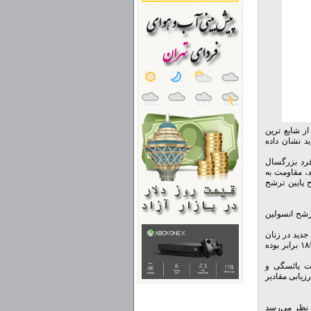
ز شایع ترین
د نشان داده
برنگار سایت پزشکان بدون مرز، نتایج یک مطالعه توسط محققان لندن روی ۳۱۴۵ فرد بزرگسال
وح قند، مقاومت به
 پایین ترشح
رشح انسولین
 افسردگی جدید در زنان
سالمند با کمترین میزان ترشح انسولین در مقایسه با زنان مشابه آنها با بیشترین ترشح انسولین ۱۸/۲ برابر بوده
یت یائسگی و
زیابی مقادیر
ه نظر می‌رسد