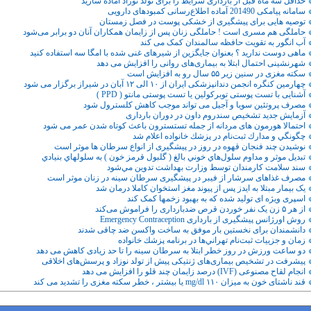
حداقل سه ماه قبل از بارداری شرایط را برای تولد نوزاد آماده سازید
سامانه پیامکی 201490 آماده اطلاع‌رسانی کمبودهای دارویی
توصیه هایی برای پیشگیری از خشکی پوست در فصل زمستان
حاملگی هم مسری است ! حاملگی زنان پس از زایمان همکاران آنان دو برابر می‌شود
آب انگور به تقویت حافظه سالمندان کمک می کند
ماهی دوست ندارید ؟ بعنوان جایگزین از شیرهای غنی شده با امگا سه استفاده کنید
شهرنشینی احتمال ابتلا به بیماری‌های روانی را افزایش می دهد
سکته مغزی در سنین زیر ۵۵ سال رو به افزایش است
چهارمین کنگره انجمن دندانپزشکی ایران از ۱۰ الی ۱۲ آبان در شیراز برگزار می شود
آشنایی با تست پوستی توبرکولین یا تست پوستی مانتو ( PPD )
مصرف پروتئین سویا و آجیل می تواند موجب کاهش کلسترول شود
آزمایش جدید تشخیص سندروم داون در دوران بارداری
احتمالا هورمون های مردانه از جمله تستسترون باعث کوتاه شدن عمر می شود
چگونگي و مدارك ثبت‌نام در پزشك خانواده اعلام شد
نوشیدن چند فنجان قهوه در روز در پیشگیری از انواع سرطان ها موثر است
تبديل موثر و مداوم سلول‌هاي خوني بالغ ( گلبول قرمز خون ) به سلولهاي بنيادي
سند سلامت كارمندان توسط وزارت بهداشت تدوين مي‌شود
مصرف غذاهای سرشار از فیبر در پیشگیری سرطان سینه در زنان موثر است
یک بیمار مبتلا به ایدز پس از پیوند مغز استخوان کاملا درمان شد
اسپری ویژه ای تولید شده که به بهبود زخمها کمک کند
از هر ۵ زن یک نفر خوردن قرص ضدبارداری را فراموش می‌کند
روش اورژانس پیشگیری از بارداری Emergency Contraception
دانشمندان برای نخستین بار موفق به ساخت واکسن ضد چاقی شدند
زمان و جزييات ثبت‌نام تهراني‌ها در برنامه پزشك خانواده
دو ساعت ورزش در روز خطر ابتلا به سرطان سینه را تا حد زیادی کاهش می دهد
پیشرفت در تشخیص بیماری‌های ژنتیکی پیش از تولد نوزاد و پرسش‌های اخلاقی
انجام لقاح مصنوعی (IVF) درصد زایمان چند قلو را افزایش می دهد
قند ناشتای خون به میزان mg/dl ۱۱۰ یا بیشتر ، خطر سکته مغزی را تشدید می کند