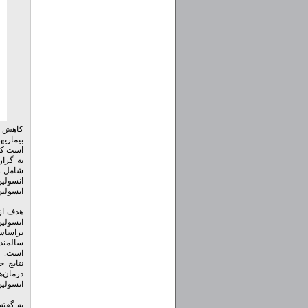
کاهش تر
بیماری
است که 
انسولی
انسولین بیش از ۲ برابر نسبت به بق
هدف از 
انسولین
است.
نتایج 
درمان‌ه
انسولین
به گفته