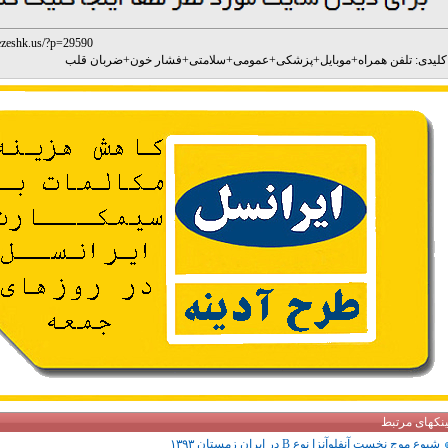
ezeshk.us/?p=29590
لیدی:
تلفن همراه
+
موبایل
+
پزشکی
+
عمومی
+
سلامتی
+
فشار خون
+
ضربان قلب
ینکهای مرتبط
شیوع موج نخست آنفلوآنزا نوع B در ایران زمستان ۱۳۹۳