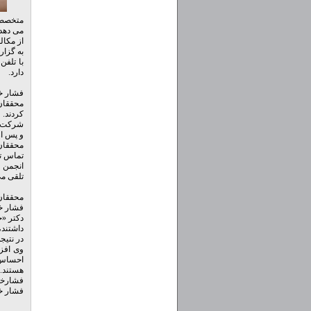
متخصصین
می دهد 
از مکال
به گزار
با تلفن
دارد.
فشار خو
کردند.
و پس از
محققان 
تماس تلفنی در
تلقی م
فشار خو
دکتر «ج
داشتند،
در نتیج
احساس 
هستند.
فشارخو
فشار خو