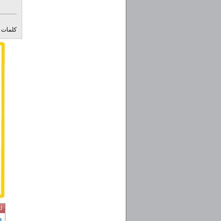
کلمات ک
ل