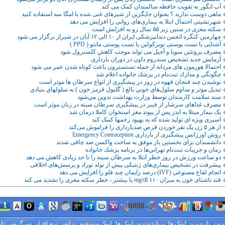
آب انگور به تقویت حافظه سالمندان کمک می کند
ماهی دوست ندارید ؟ بعنوان جایگزین از شیرهای غنی شده با امگا سه استفاده کنید
شهرنشینی احتمال ابتلا به بیماری‌های روانی را افزایش می دهد
سکته مغزی در سنین زیر ۵۵ سال رو به افزایش است
چهارمین کنگره انجمن دندانپزشکی ایران از ۱۰ الی ۱۲ آبان در شیراز برگزار می شود
آشنایی با تست پوستی توبرکولین یا تست پوستی مانتو ( PPD )
مصرف پروتئین سویا و آجیل می تواند موجب کاهش کلسترول شود
آزمایش جدید تشخیص سندروم داون در دوران بارداری
احتمالا هورمون های مردانه از جمله تستسترون باعث کوتاه شدن عمر می شود
چگونگي و مدارك ثبت‌نام در پزشك خانواده اعلام شد
نوشیدن چند فنجان قهوه در روز در پیشگیری از انواع سرطان ها موثر است
تبديل موثر و مداوم سلول‌هاي خوني بالغ ( گلبول قرمز خون ) به سلولهاي بنيادي
سند سلامت كارمندان توسط وزارت بهداشت تدوين مي‌شود
مصرف غذاهای سرشار از فیبر در پیشگیری سرطان سینه در زنان موثر است
یک بیمار مبتلا به ایدز پس از پیوند مغز استخوان کاملا درمان شد
اسپری ویژه ای تولید شده که به بهبود زخمها کمک کند
از هر ۵ زن یک نفر خوردن قرص ضدبارداری را فراموش می‌کند
روش اورژانس پیشگیری از بارداری Emergency Contraception
دانشمندان برای نخستین بار موفق به ساخت واکسن ضد چاقی شدند
زمان و جزييات ثبت‌نام تهراني‌ها در برنامه پزشك خانواده
دو ساعت ورزش در روز خطر ابتلا به سرطان سینه را تا حد زیادی کاهش می دهد
پیشرفت در تشخیص بیماری‌های ژنتیکی پیش از تولد نوزاد و پرسش‌های اخلاقی
انجام لقاح مصنوعی (IVF) درصد زایمان چند قلو را افزایش می دهد
قند ناشتای خون به میزان mg/dl ۱۱۰ یا بیشتر ، خطر سکته مغزی را تشدید می کند
ترنت
تازه ترین لینک ها
پربازدیدترین لینک ها
لینک مستقیم
درایور
نرم افزار
سرگرمی
دا