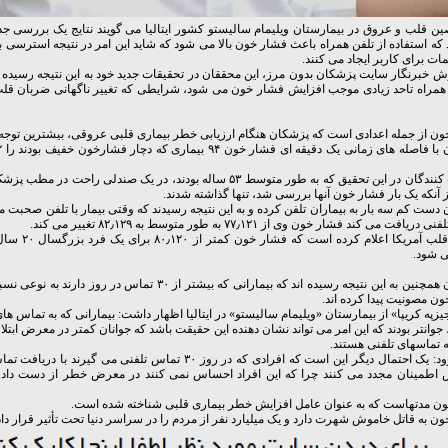
 قلب و عروق در بیمارستان ویلیمام سالیستو کشور ایتالیا می گویند نتایج یک بررسی جدی
که استفاده از تلفن همراه باعث فشار خون بالا می شود که شاید این امر در نتیجه استرسی 
مات برای کاربر ایجاد می کنند.
ش خبرنگار سایت پزشکان بدون مرز، این محققان در تحقیقات جدید خود به این نتیجه رسیده
 همراه تاحد زیادی موجب افزایش فشار خون می شود، شرایطی که تغییر ناگهانی ضربان قلب 
ن از جمله اعدادی است که پزشکان هنگام ارزیابی خطر بیماری قلبی عروقی، بیشترین توجه را
شرکت کنندگان در این تحقیق که به طور متوسط ۵۳ ساله بودند، در یک صندلی راحت د
 آنکه یک بار فشار خون آنها بررسی شد، تنها گذاشته شدند.
دست کم سه بار به بیماران تلفن کرده و به این نتیجه رسیدند که وقتی بیمار با تلفن صحبت می
یافت می کند فشار خون وی از ۷۷٫۱۲۱ به طور متوسط به ۸۲٫۱۲۹ تغییر می کند.
انجمن قلب آمریکا اعلام کر
ی شود.
محققان همچنین به این نتیجه رسیده اند که بیمارانی که بیشتر از ۳۰ تماس در رو
ن مصونیت پیدا کرده اند.
یزپه کریپا» از بیمارستان «ویلیمام سالیستو» در ایتالیا اظهار داشت: بیمارانی که به تماس ها
 جوانتر بودند که این امر می تواند نشان دهنده این حقیقت باشد که جوانان کمتر در معرض ابتلا
ه تماسهای تلفنی هستند.
وی افزود: یک احتمال دیگر این است که افرادی که در روز ۳۰ تماس تلفنی می گیرن
اطمینان مجدد می کنند چرا که این افراد احساس نمی کنند در معرض خطر از دست دا
ن مدتهاست که به عنوان عامل افزایش خطر بیماری قلبی شناخته شده است.
ن به قاتل خاموش شهرت دارد و یک میلیارد نفر از مردم را در سراسر دنیا تحت تأثیر قرار دا