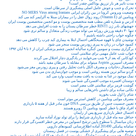
مدت تاثیر هر بار تزریق بوتاکس چقدر است؟
تحرک و جنب و جوش عامل اصلی پیشگیری از سرطان است
وضعیت ویروس کرونا در بین زائران ایرانی NO MERS Virus among Iranians
ویتامین ای (Vitamin E) روند زوال عقل را در بیماران مبتلا به آلزایمر کند می کند
آدرس و شماره تلفن مطب همه متخصصین پوست و مو انجمن متخصصین پوست ایران
جهشهای نادر ژن RINT1 خطر سرطان پستان را به شدت افزایش می دهد
تنها ۳۰ دقیقه ورزش روزانه می تواند موجب زندگی متعادل و سالم تری شود
چگونه خواب راحتی داشته باشیم ؟
نوشیدن چای یا قهوه صبحگاهی احتمال ابتلا به بیماری کبد چرب را کاهش می دهد
کمبود خواب در زنان به پیری زودرس پوست منجر می شود
برگزاری بیست و سومین کنگره سالیانه انجمن چشم پزشکی ایران از ۶ تا ۹ آبان ۱۳۹۲
خواب شب عامل مهمی برای سلامتی است
کودکانی که بعد از ۹ شب می‌خوابند در یادگیری دچار اختلال می گردند
مصرف آسپیرین Aspirin میتواند برای مقابله با سرطان مفید باشد
استعمال دخانیات و مصرف الکل باعث تحلیل رفتن و پیری زودرس مغز می‌شود
گردو سالم‌ ترین هسته روغنی است و موجب جوان‌سازی بدن می شود
نمک موجود در غذا به شدت به بافت معده آسیب وارد می کند
دوستان افسرده موجب افسردگی شما می شوند
گوشت قرمز برای سلامتی قلب مضر است
نکاتی ساده برای داشتن ناخن‌هایی سالم و زیبا
شام را اول شب بخورید
مصرف مولتی ویتامین در کاهش استرس موثر است
تعیین جنسیت جنین از طریق بررسی DNA خون مادر قبل از هفته ۵ بارداری
افراد چاق با خطر کمبود ویتامین D روبرو هستند
احتمال خطر بارداری سریع پس از زایمان
حداقل سه ماه قبل از بارداری شرایط را برای تولد نوزاد آماده سازید
زنان میانسال با سطوح پایین ترشح انسولین در معرض خطر افسردگی قرار دارند
سامانه پیامکی 201490 آماده اطلاع‌رسانی کمبودهای دارویی
توصیه هایی برای پیشگیری از خشکی پوست در فصل زمستان
حاملگی هم مسری است ! حاملگی زنان پس از زایمان همکاران آنان دو برابر می‌شود