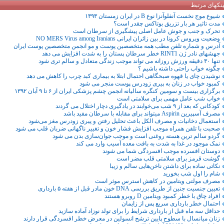
ینکهای مرتبط
شیوع موج نخست آنفلوآنزا نوع B در ایران زمستان ۱۳۹۳
مدت تاثیر هر بار تزریق بوتاکس چقدر است؟
تحرک و جنب و جوش عامل اصلی پیشگیری از سرطان است
وضعیت ویروس کرونا در بین زائران ایرانی NO MERS Virus among Iranians
آدرس و شماره تلفن مطب همه متخصصین پوست و مو انجمن متخصصین پوست ایران
جهشهای نادر ژن RINT1 خطر سرطان پستان را به شدت افزایش می دهد
تنها ۳۰ دقیقه ورزش روزانه می تواند موجب زندگی متعادل و سالم تری شود
چگونه خواب راحتی داشته باشیم ؟
نوشیدن چای یا قهوه صبحگاهی احتمال ابتلا به بیماری کبد چرب را کاهش می دهد
کمبود خواب در زنان به پیری زودرس پوست منجر می شود
برگزاری بیست و سومین کنگره سالیانه انجمن چشم پزشکی ایران از ۶ تا ۹ آبان ۱۳۹۲
خواب شب عامل مهمی برای سلامتی است
کودکانی که بعد از ۹ شب می‌خوابند در یادگیری دچار اختلال می گردند
مصرف آسپیرین Aspirin میتواند برای مقابله با سرطان مفید باشد
استعمال دخانیات و مصرف الکل باعث تحلیل رفتن و پیری زودرس مغز می‌شود
صحبت با تلفن همراه موجب افزایش فشار خون و تغییر ناگهانی ضربان قلب می شود
گردو سالم‌ ترین هسته روغنی است و موجب جوان‌سازی بدن می شود
نمک موجود در غذا به شدت به بافت معده آسیب وارد می کند
دوستان افسرده موجب افسردگی شما می شوند
گوشت قرمز برای سلامتی قلب مضر است
نکاتی ساده برای داشتن ناخن‌هایی سالم و زیبا
شام را اول شب بخورید
مصرف مولتی ویتامین در کاهش استرس موثر است
تعیین جنسیت جنین از طریق بررسی DNA خون مادر قبل از هفته ۵ بارداری
افراد چاق با خطر کمبود ویتامین D روبرو هستند
احتمال خطر بارداری سریع پس از زایمان
حداقل سه ماه قبل از بارداری شرایط را برای تولد نوزاد آماده سازید
زنان میانسال با سطوح پایین ترشح انسولین در معرض خطر افسردگی قرار دارند