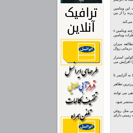
این ویتامین
ند را از بین
می‌کند.
همچنین ویتامین ای یک نام برای گروهی از مولکول‌ها است که اثراتی شبیه آلفا توکوفرول را دارند. هرچند ویتامین e
رات ویتامین
طالعه میزان
 درمانی زوال
ل کولین استراز
ا افزایش می
ه آلزایمر تا
رزترین تظاهر
ی می توانند
اهی مثل روغن
بادام ٬ گردو ) ٬ اسفناج ٬ کلم پیچ ٬ سویا و سیب زمینی دارای