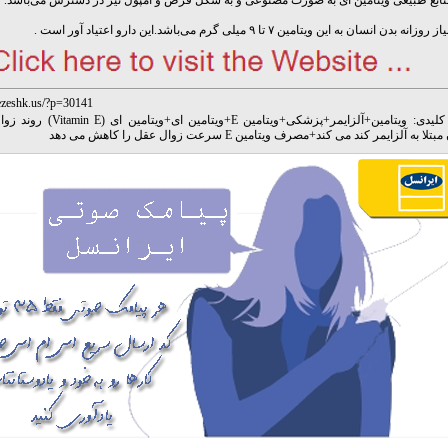
نابع طبیعی ویتامین ای به صورت مصنوعی و به شکل قرص و آمپول نیز در دسترس می‌باشد.
ه بدن انسان به این ویتامین ۷ تا ۹ میلی گرم می‌باشد.این دارو اعتیاد آور است .
ezeshk.us/?p=30141
کلیدی:
ویتامین
+
آلزایمر
+
پزشکی
+
ویتامین E
+
ویتامین ای
+
ویتامین ای (tamin E
مبتلا به آلزایمر کند می کند
+
مصرف ویتامین E سرعت زوال عقل را کاهش می دهد