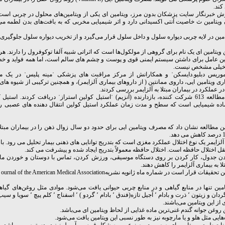
کند.
ش خبرنگار سایت پزشکان بدون مرز، ویتامین ای یکی از ویتامین‌های محلول در چربی است. 
یتامین ث خاصیت آنتی اکسیدانی دارد و اثر شیمیایی مخربی که به بافت‌های بدن لطمه می‌ز
امین در لایه چربی دیواره سلول و داخل سلول قرار می‌گیرد و از تخریب دیواره سلول جلوگیری 
ن عامل برای داشتن سیستم ایمنی قوی و پوست و چشم های سالم است، اما همه فواید و خط
موریس دبلیو.دایسکنˈ و همکارانش از مرکز مراقبت های پزشکی ˈمینه پلیسˈ در یک م
اری ویتامین ایی، داروی ممانتین ( از داروهای بیماری آلزایمر)، و همچنین ترکیبی از شیوه های
در عملکرد در بیماران مبتلا به آلزایمر بررسی کردند.
در این مطالعه 613 شرکت کننده، بازدارنده (آنزیم) ˈاستیل کولین استرازˈ دریافت کردند. استی
اده شیمیایی است که سطح و مدت زمان عملکرد استیل کولین انتقال دهنده های عصبی ر
ین مطالعه نشان داد که مصرف ویتامین ایی برای حدود دو سال زوال ذهن را در بیماران مبتلا ب
آلزایمر یک نوع اختلال عملکرد مغزی است که بتدریج توانایی های ذهنی بیمار تحلیل می رود. با
ل اختلال حافظه است. اختلال حافظه معمولاً بتدریج ایجاد شده و پیشرفت می کند.
ن جدول، کار کردن بر روی دستگاه موسیقی، ورزش کردن، تماس با دوستان و خوردن ماه
لا به بیماری آلزایمر را کاهش دهند.
قات قرار است در شماره ماه ژانویه نشریهournal of the American Medical Association منتشر شود.
امین تنها در منابع گیاهی و در منابع چربی حیوانی یافت می‌شود. موادی مثل روغن‌های گی
آفتاب گردان و زیتون ٬ ذرت و بادام ٬ آجیل تازه(فندق ٬ 
 از این ویتامین می‌باشند.
روغن جوانه گندم غنی‌ترین ماده غذایی از لحاظ ویتامین ای می‌باشد.
‌هایی مثل هلو و یا مارچوبه نیز به طور نسبی این ویتامین یافت می‌شود.