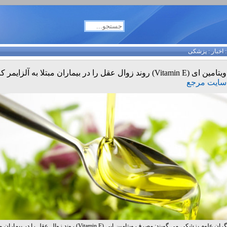
اخبار
:
پزشکی
ویتامین ای (Vitamin E) روند زوال عقل را در بیماران مبتلا به آلزایمر کند می کند
سایت مرجع
پژوهشگران علوم پزشکی می گویند: مصرف ویتامین ایی (Vitamin E) روند زوال عقل