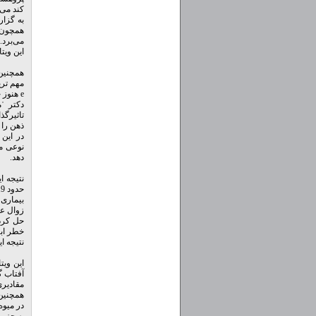
کند می 
به گزار
همچون و
می‌برد.
این ویت
مهم تری
e هنوز خیلی مشخص نیست.
دکتر ˈ
تاثیرگذ
ذهن را 
نوعی م
دهد.
نتیجه ا
حدود 19 درصد کاهش می دهد.
بیماری 
زوال عق
حل کرد
خطر ابت
نتیجه این تحقی
این ویت
مقادیری
همچنین 
در میوه