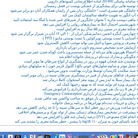
سامانه پیامکی 201490 آماده اطلاع‌رسانی کمبودهای دارویی
توصیه هایی برای پیشگیری از خشکی پوست در فصل زمستان
حاملگی هم مسری است ! حاملگی زنان پس از زایمان همکاران آنان دو برابر می‌شود
آب انگور به تقویت حافظه سالمندان کمک می کند
ماهی دوست ندارید ؟ بعنوان جایگزین از شیرهای غنی شده با امگا سه استفاده کنید
شهرنشینی احتمال ابتلا به بیماری‌های روانی را افزایش می دهد
سکته مغزی در سنین زیر ۵۵ سال رو به افزایش است
چهارمین کنگره انجمن دندانپزشکی ایران از ۱۰ الی ۱۲ آبان در شیراز برگزار می شود
آشنایی با تست پوستی توبرکولین یا تست پوستی مانتو ( PPD )
مصرف پروتئین سویا و آجیل می تواند موجب کاهش کلسترول شود
آزمایش جدید تشخیص سندروم داون در دوران بارداری
احتمالا هورمون های مردانه از جمله تستسترون باعث کوتاه شدن عمر می شود
چگونگي و مدارك ثبت‌نام در پزشك خانواده اعلام شد
نوشیدن چند فنجان قهوه در روز در پیشگیری از انواع سرطان ها موثر است
تبديل موثر و مداوم سلول‌هاي خوني بالغ ( گلبول قرمز خون ) به سلولهاي بنيادي
سند سلامت كارمندان توسط وزارت بهداشت تدوين مي‌شود
مصرف غذاهای سرشار از فیبر در پیشگیری سرطان سینه در زنان موثر است
یک بیمار مبتلا به ایدز پس از پیوند مغز استخوان کاملا درمان شد
اسپری ویژه ای تولید شده که به بهبود زخمها کمک کند
از هر ۵ زن یک نفر خوردن قرص ضدبارداری را فراموش می‌کند
روش اورژانس پیشگیری از بارداری Emergency Contraception
دانشمندان برای نخستین بار موفق به ساخت واکسن ضد چاقی شدند
زمان و جزييات ثبت‌نام تهراني‌ها در برنامه پزشك خانواده
دو ساعت ورزش در روز خطر ابتلا به سرطان سینه را تا حد زیادی کاهش می دهد
پیشرفت در تشخیص بیماری‌های ژنتیکی پیش از تولد نوزاد و پرسش‌های اخلاقی
انجام لقاح مصنوعی (IVF) درصد زایمان چند قلو را افزایش می دهد
قند ناشتای خون به میزان mg/dl ۱۱۰ یا بیشتر ، خطر سکته مغزی را تشدید می کند