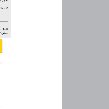
به جز م
میزان نیاز روزان
کلمات 
بیماران 